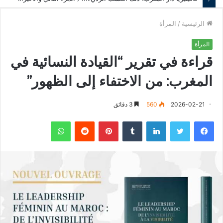
الرئيسية
/
المرأة
المرأة
قراءة في تقرير “القيادة النسائية في
المغرب: من الاختفاء إلى الظهور”
2026-02-21
560
3 دقائق
فيسبوك
تويتر
لينكدإن
‏Tumblr
بينتيريست
‏Reddit
واتساب