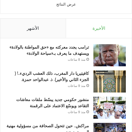
عرض النتائج
الأخيرة
الأشهر
ترامب يجدد معركته مع «حق المواطنة بالولادة»
ويستهدف ما يعرف بـ«سياحة الولادة»
منذ 8 ساعات
كافيتيريا دار المغرب، ذلك العشب الرديء..! (
الجزء الثاني والأخير). ذ. عبدالواحد حمزة.
منذ 9 ساعات
منشور حكومي جديد يبسّط ملفات معاشات
التقاعد ويوسّع الاعتماد على الرقمنة
منذ 9 ساعات
مراكش.. حين تتحول الصحافة من مسؤولية مهنية