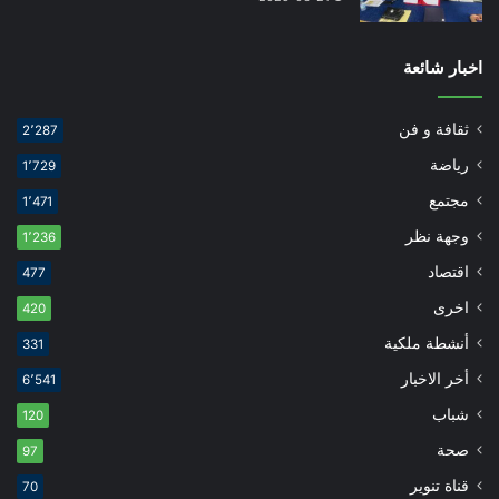
اخبار شائعة
ثقافة و فن
2٬287
رياضة
1٬729
مجتمع
1٬471
وجهة نظر
1٬236
اقتصاد
477
اخرى
420
أنشطة ملكية
331
أخر الاخبار
6٬541
شباب
120
صحة
97
قناة تنوير
70