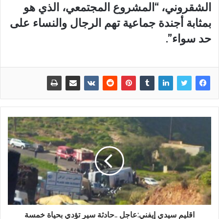
الشقروني، “المشروع المجتمعي، الذي هو
بمثابة أجندة جماعية تهم الرجال والنساء على
حد سواء”.
اقليم سيدي إيفني:عاجل ..حادثة سير تؤدي بحياة خمسة