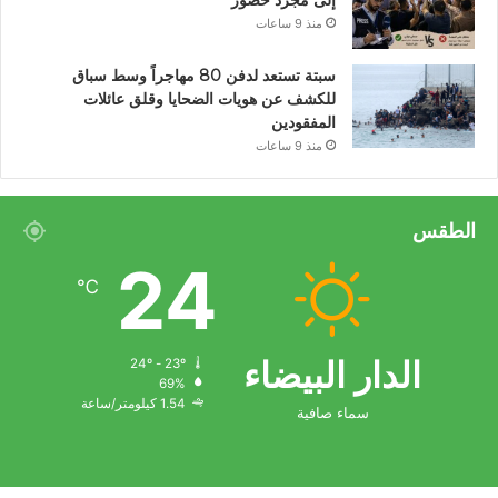
إلى مجرد حضور
منذ 9 ساعات
سبتة تستعد لدفن 80 مهاجراً وسط سباق
للكشف عن هويات الضحايا وقلق عائلات
المفقودين
منذ 9 ساعات
الطقس
24
℃
الدار البيضاء
24º - 23º
69%
1.54 كيلومتر/ساعة
سماء صافية