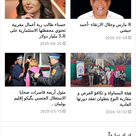
8 مارس وجلال الارتقاء -أحمد
حسناء طالب ربة أعمال مغربية
حبشي
تحتوي محفظتها الاستثمارية على
3،8 مليار دولار
2025-03-08
2025-06-20
مثول أربعة قاصرات ضحايا
هيئة المساواة و تكافؤ الفرص و
الاستغلال الجنسي بگيكو إقليم
مقاربة النوع بتطوان تعقد دورتها
بولمان ..
العادية.
2025-03-15
2024-10-02
اترك تعليقاً