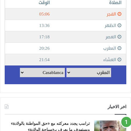
اخر الاخبار
ترامب يجدد معركته مع «حق المواطنة بالولادة»
ويستهدف ما يعرف بـ«سياحة الولادة»