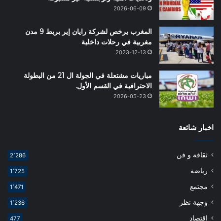
2026-06-09
المغرب يرخص لشركة رايان إير بربط 9 مدن
مغربية في رحلات داخلية
2023-12-13
مباريات مشتعلة في الجولة ال 21 من البطولة
الاحترافية في القسم الأول.
2026-05-23
اخبار شائعة
ثقافة و فن
2٬286
رياضة
1٬725
مجتمع
1٬471
وجهة نظر
1٬236
اقتصاد
477