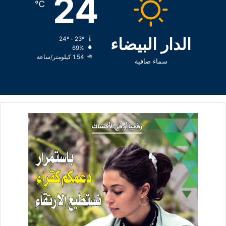
24
℃
الدار البيضاء
24º - 23º
69%
1.54 كيلومتر/ساعة
سماء صافية