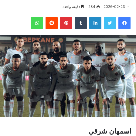
2026-02-23
234
دقيقة واحدة
فيسبوك
تويتر
لينكدإن
‏Tumblr
بينتيريست
‏Reddit
واتساب
اسمهان شرقي