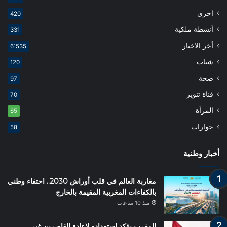
اخرى
420
أنشطة ملكية
331
أخر الاخبار
6٬535
شباب
120
صحة
97
قناة تنوير
70
المرأة
65
حوارات
58
أخبار وطنية
مغاربة العالم في قلب أوراش 2030.. احتفاء وطني
بالكفاءات المغربية المقيمة بالخارج
منذ 10 ساعات
المغرب يؤكد استعداده لإعادة القاصرين غير