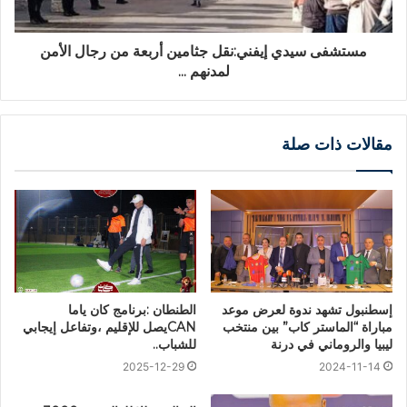
مستشفى سيدي إيفني:نقل جثامين أربعة من رجال الأمن
لمدنهم ...
مقالات ذات صلة
إسطنبول تشهد ندوة لعرض موعد
الطنطان :برنامج كان ياما
مباراة “الماستر كاب” بين منتخب
CANيصل للإقليم ،وتفاعل إيجابي
ليبيا والروماني في درنة
للشباب..
2025-12-29
2024-11-14