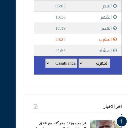
اخر الاخبار
ترامب يجدد معركته مع «حق