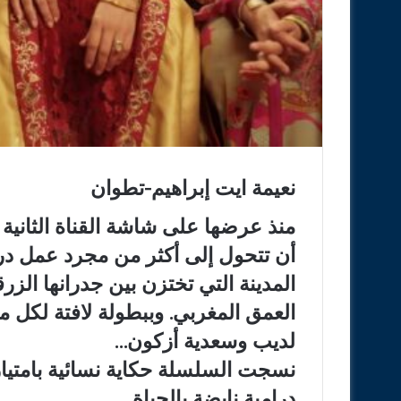
نعيمة ايت إبراهيم-تطوان
أن تتحول إلى أكثر من مجرد عمل در
المدينة التي تختزن بين جدرانها الزرقاء
العمق المغربي. وببطولة لافتة لكل 
لديب وسعدية أزكون…
نسجت السلسلة حكاية نسائية بامتياز
درامية نابضة بالحياة.