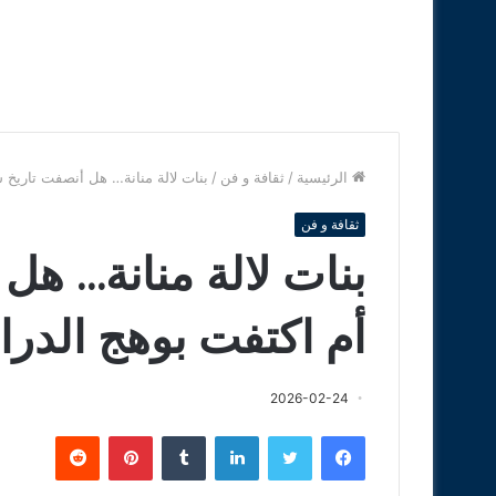
الرئيسية
/
ثقافة و فن
/
بنات لالة منانة… هل أنصفت تاريخ 
ثقافة و فن
بنات لالة منانة… ه
أم اكتفت بوهج الدرا
2026-02-24
فيسبوك
تويتر
لينكدإن
‏Tumblr
بينتيريست
‏Reddit