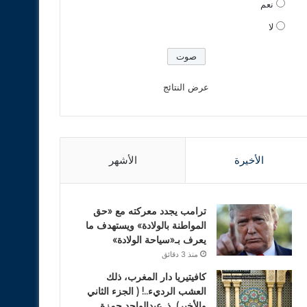
نعم
لا
عرض النتائج
الأخيرة
الأشهر
ترامب يجدد معركته مع «حق
المواطنة بالولادة» ويستهدف ما
يعرف بـ«سياحة الولادة»
منذ 3 دقائق
كافيتيريا دار المغرب، ذلك
العشب الرديء..! ( الجزء الثاني
والأخير). ذ. عبدالواحد حمزة.