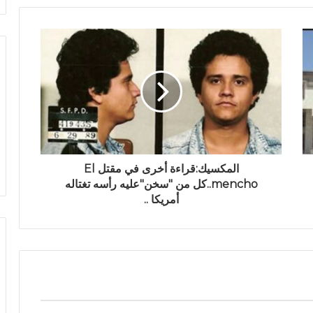
المكسيك:قراءة أخرى في مقتل El
mencho..كل من "سخن"عليه رأسه تغتاله
أمريكا ..