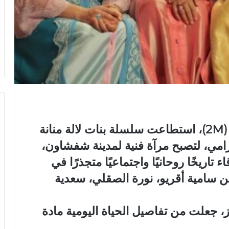
منذ عرضها على شاشة القناة الثانية (2M)، استطاعت سلسلة بنات لالة منانة
امي، لتصبح مرآة فنية لمدينة شفشاون،
 تاريخًا روحانيًا واجتماعيًا متجذرًا في
من سامية أقريو، نورة الصقلي، سعدية
، جعلت من تفاصيل الحياة اليومية مادة