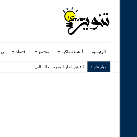
الرئيسية
أنشطة ملكية
مجتمع
اقتصاد
ري
كافيتيريا دار المغرب، ذلك العشب الرديء..! ( الجزء ا
أخبار عاجلة