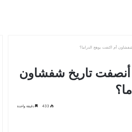
شفشاون أم اكتفت بوهج الدراما؟
ل أنصفت تاريخ شفشاون
ما؟
433
دقيقة واحدة