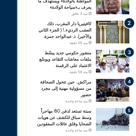
المواطنة بالولادة» ويستهدف ما
يعرف بـ«سياحة الولادة»
منذ 3 دقائق
كافيتيريا دار المغرب، ذلك
العشب الرديء..! ( الجزء الثاني
والأخير). ذ. عبدالواحد حمزة.
منذ 56 دقيقة
منشور حكومي جديد يبسّط
ملفات معاشات التقاعد ويوسّع
الاعتماد على الرقمنة
منذ 59 دقيقة
مراكش.. حين تتحول الصحافة
من مسؤولية مهنية إلى مجرد
حضور
منذ ساعة واحدة
سبتة تستعد لدفن 80 مهاجراً
وسط سباق للكشف عن هويات
الضحايا وقلق عائلات المفقودين
منذ ساعة واحدة