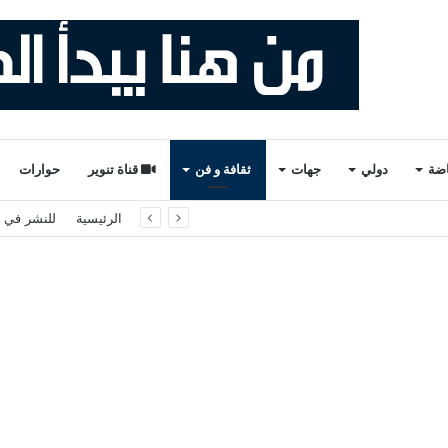
اضة
دولي
جهات
ثقافة و فن
قناة تنوير
حوارات
لثاني والأخير). ذ. عبدالواحد حمزة.
الرئيسية
للنشر في ت