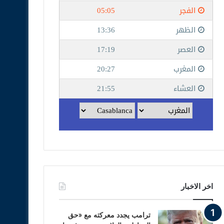
اخر الاخبار
ترامب يجدد معركته مع «حق