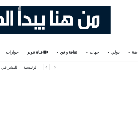
اضة
دولي
جهات
ثقافة و فن
قناة تنوير
حوارات
لثاني والأخير). ذ. عبدالواحد حمزة.
الرئيسية
للنشر في ت