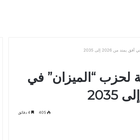
تد من 2026 إلى 2035
بية لحزب “الميزان” في
405
4 دقائق