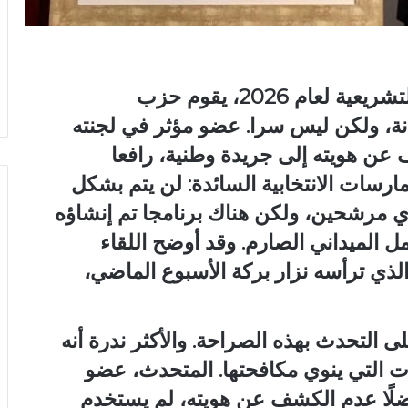
على بعد أشهر قليلة من الانتخابات التشريعية لعام 2026، يقوم حزب
نة، ولكن ليس سرا. عضو مؤثر في لجنته
عن هويته إلى جريدة وطنية، رافعا
رسات الانتخابية السائدة: لن يتم بشكل
أي مرشحين، ولكن هناك برنامجا تم إنشاؤه
 الميداني الصارم. وقد أوضح اللقاء
الذي ترأسه نزار بركة الأسبوع الماضي،
 التحدث بهذه الصراحة. والأكثر ندرة أنه
 التي ينوي مكافحتها. المتحدث، عضو
فضلًا عدم الكشف عن هويته، لم يستخدم