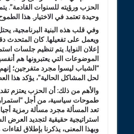
الحزب ورؤيته للسنوات القادمة”. يتم
وحيدة تعتمد في الاختيار. هذا الطموح 
وفي قلب هذه البنية البرنامجية، يحت
ويعمل على تفعيلها. كان المتحدث دقي
إعلان النوايا. يتم تنظيم جلسات اس
الموضوعات التي يعتبرونها هم أنفسهم
“الشباب ليسوا مجرد متفرجين؛ إنهم
لحل المشاكل الحالية”، يؤكد هذا العض
والأهم من ذلك: أن الحزب يعتزم تقد
طموحات سياسية، من أجل “استمرارهم
تعد المسألة مجرد مسألة رمزية أجيالية
استراتيجية حقيقية لتجديد العرض السي