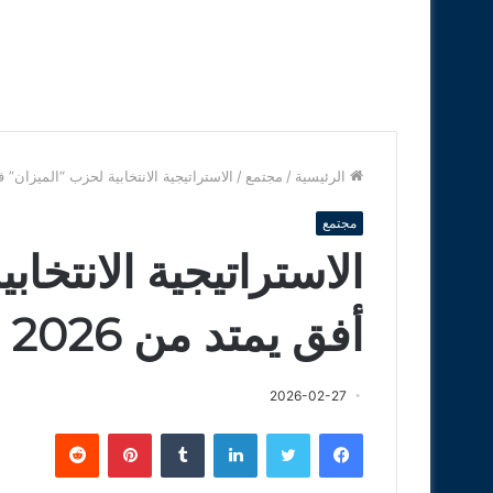
الرئيسية
/
مجتمع
/
الاستراتيجية الانتخابية لحزب “الميزان” في أفق يم
مجتمع
الاستراتيجية الانتخا
أفق يمتد من 2026 إلى 2035
2026-02-27
فيسبوك
تويتر
لينكدإن
‏Tumblr
بينتيريست
‏Reddit