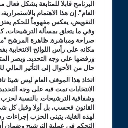
البرنامج قابلا للمتابعة بشكل فعال 
العام”. إن هذا الاهتمام بالاستمرارية،
التفويض، يعكس مفهوماً للحكم يعتزم
وفي ما يتعلق بمسألة الترشيحات، ك
صراحة ومباشرة. ظاهرة المرشح “مول
مكانه على رأس اللوائح الانتخابية بف
ورفضها على وجه التحديد. ويصر المتح
حال من الأحوال إلى التأثير المالي للأ
اتخاذ هذا الموقف العام ليس شيئا تا
الانتخابات تمت فيه على وجه التحديد 
وشفافية الترشيحات. بالنسبة لحزب ا
القانون فحسب، بل أولا وقبل كل شيء
لهذه الغاية، يتبنى الحزب إجراءات 
التحكم في عملية الترشيح وضمان أ