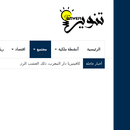
الرئيسية
أنشطة ملكية
مجتمع
اقتصاد
ري
كافيتيريا دار المغرب، ذلك العشب الرديء..! ( الجزء ا
أخبار عاجلة