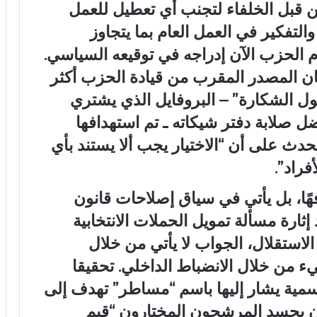
من قبل الخلفاء لتجنب أي تعطيل للعمل
 والتفكير في العمل العام بما يتجاوز
 الحزب الآن إدراجه في توقيعه السياسي.
ان المصدر المقرب من قيادة الحزب أكثر
 الشكارة” – البروفايل الذي يشتري
ضل صلابة دفتر شيكاته ـ تم استهدافها
دث على أن “الاختيار يجب ألا يستند بأي
فراد”.
فهًا، بل يأتي في سياق إصلاحات قانون
إثارة مسألة تمويل الحملات الانتخابية
لاستقلال، الجواب لا يأتي من خلال
 من خلال الانضباط الداخلي. تحقيقا
رسمية يشار إليها باسم “مساطر” تهدف إلى
ن يجسد المرشحون المختارون “قيم