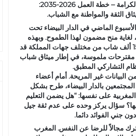
موضوع: “تعزيز الثقة والحفاظ على الكرامة – خطة العمل 2026-2035:
اق الثقة والمواطنة مع الشباب.
 الأسبوع الماضي في الدار البيضاء تحت
، لغاية منح مضمون لهذا الطموح. وبهذه
المناسبة، أشار الأمين العام إلى أن 15 ألف شاب من مختلف جهات المملكة قد
مقترحات ملموسة، في إطار ميثاق شباب
ن البيانات غير المريحة. أمام أعضاء
ن المجتمعين بالدار البيضاء، طرح بشكل
لمغربية على نفسها: “هل يضمن التعليم
 إليها؟ سؤال يركز وحده على عدم ثقة جيل
ن جني الفوائد دائما.
تترك مجالاً للرضا عن النفس. المغرب