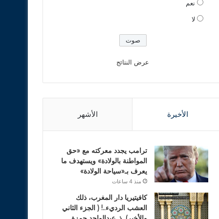
نعم
لا
عرض النتائج
الأخيرة
الأشهر
ترامب يجدد معركته مع «حق
المواطنة بالولادة» ويستهدف ما
يعرف بـ«سياحة الولادة»
منذ 4 ساعات
كافيتيريا دار المغرب، ذلك
العشب الرديء..! ( الجزء الثاني
والأخير). ذ. عبدالواحد حمزة.