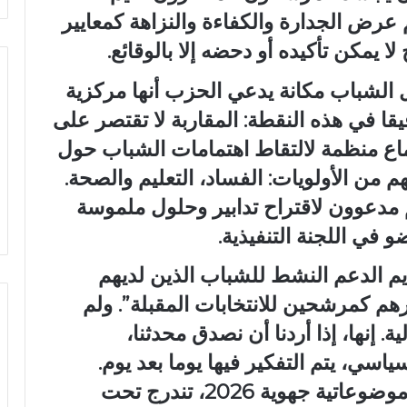
 عرض الجدارة والكفاءة والنزاهة كمعايير
لا يمكن تأكيده أو دحضه إلا بالوقائع.
ل الشباب مكانة يدعي الحزب أنها مركزية
قا في هذه النقطة: المقاربة لا تقتصر على
تماع منظمة لالتقاط اهتمامات الشباب حول
 من الأولويات: الفساد، التعليم والصحة.
 مدعوون لاقتراح تدابير وحلول ملموسة
و في اللجنة التنفيذية.
يم الدعم النشط للشباب الذين لديهم
 كمرشحين للانتخابات المقبلة”. ولم
. إنها، إذا أردنا أن نصدق محدثنا،
اسي، يتم التفكير فيها يوما بعد يوم.
وبهذا المعنى، يذكرنا بإطلاق لقاءات موضوعاتية جهوية 2026، تندرج تحت