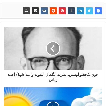
جون لانجشو أوستن.. نظرية ألأفعال اللغوية وامتداداتها / أحمد
رباص