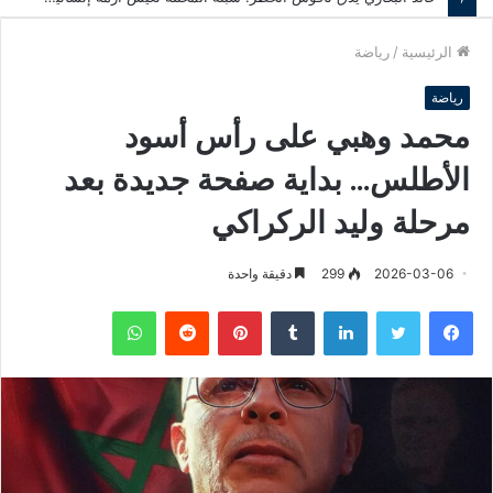
الرئيسية
/
رياضة
رياضة
محمد وهبي على رأس أسود
الأطلس… بداية صفحة جديدة بعد
مرحلة وليد الركراكي
2026-03-06
299
دقيقة واحدة
فيسبوك
تويتر
لينكدإن
‏Tumblr
بينتيريست
‏Reddit
واتساب