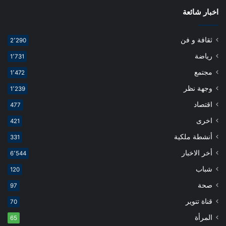
اخبار شائعة
ثقافة و فن
2٬290
رياضة
1٬731
مجتمع
1٬472
وجهة نظر
1٬239
اقتصاد
477
اخرى
421
أنشطة ملكية
331
أخر الاخبار
6٬544
شباب
120
صحة
97
قناة تنوير
70
المرأة
65