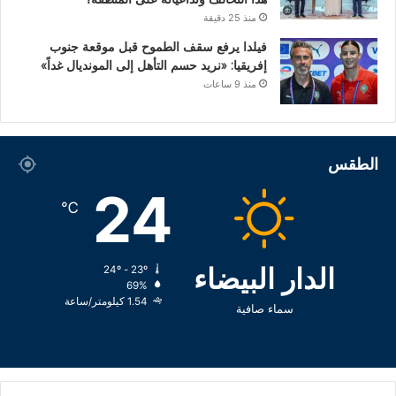
منذ 25 دقيقة
فيلدا يرفع سقف الطموح قبل موقعة جنوب
إفريقيا: «نريد حسم التأهل إلى المونديال غداً»
منذ 9 ساعات
الطقس
24
℃
الدار البيضاء
24º - 23º
69%
1.54 كيلومتر/ساعة
سماء صافية