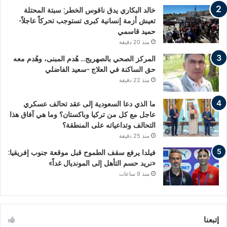
خالد البكاري يدق ناقوس الخطر: سبتة المحتلة
تعيش أزمة إنسانية كبرى تستوجب تحركاً عاجلاً-
حميد قاسمي
منذ 20 دقيقة
المركز الصحي بالصهريج… هُدم المبنى، وهُدم معه
حق الساكنة في العلاج -سعيد الفاضلي
منذ 22 دقيقة
ما الذي دعا السعودية إلى عقد تحالف عسكري
عاجل مع كل من تركيا وباكستان؟ وما هي آفاق هذا
التحالف وتداعياته على المنطقة؟
منذ 25 دقيقة
فيلدا يرفع سقف الطموح قبل موقعة جنوب إفريقيا:
«نريد حسم التأهل إلى المونديال غداً»
منذ 9 ساعات
إتبعنا