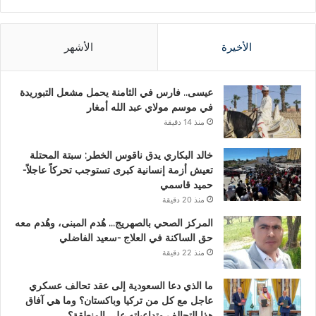
الأخيرة
الأشهر
عيسى.. فارس في الثامنة يحمل مشعل التبوريدة
في موسم مولاي عبد الله أمغار
منذ 14 دقيقة
خالد البكاري يدق ناقوس الخطر: سبتة المحتلة
تعيش أزمة إنسانية كبرى تستوجب تحركاً عاجلاً-
حميد قاسمي
منذ 20 دقيقة
المركز الصحي بالصهريج… هُدم المبنى، وهُدم معه
حق الساكنة في العلاج -سعيد الفاضلي
منذ 22 دقيقة
ما الذي دعا السعودية إلى عقد تحالف عسكري
عاجل مع كل من تركيا وباكستان؟ وما هي آفاق
هذا التحالف وتداعياته على المنطقة؟