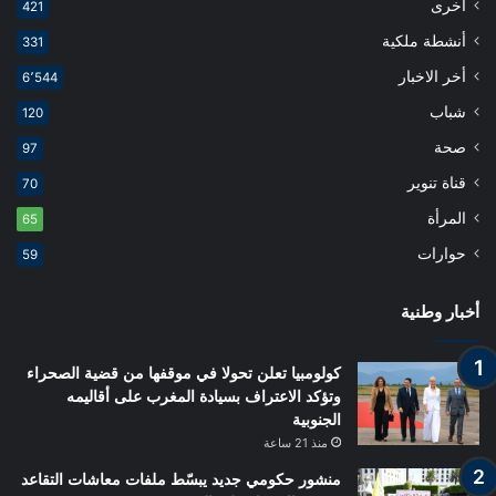
اخرى
421
أنشطة ملكية
331
أخر الاخبار
6٬544
شباب
120
صحة
97
قناة تنوير
70
المرأة
65
حوارات
59
أخبار وطنية
كولومبيا تعلن تحولا في موقفها من قضية الصحراء
وتؤكد الاعتراف بسيادة المغرب على أقاليمه
الجنوبية
منذ 21 ساعة
منشور حكومي جديد يبسّط ملفات معاشات التقاعد