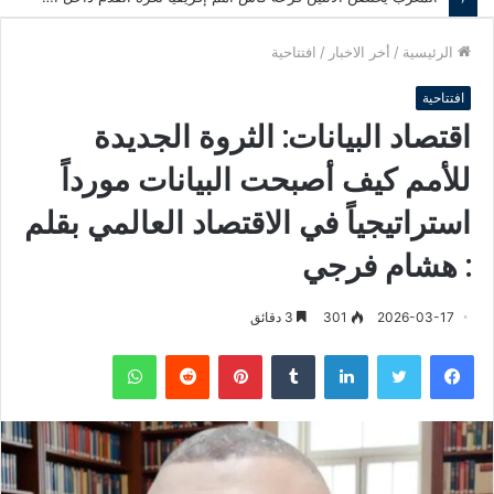
الرئيسية
/
أخر الاخبار
/
افتتاحية
افتتاحية
اقتصاد البيانات: الثروة الجديدة
للأمم كيف أصبحت البيانات مورداً
استراتيجياً في الاقتصاد العالمي بقلم
: هشام فرجي
2026-03-17
301
3 دقائق
فيسبوك
تويتر
لينكدإن
‏Tumblr
بينتيريست
‏Reddit
واتساب