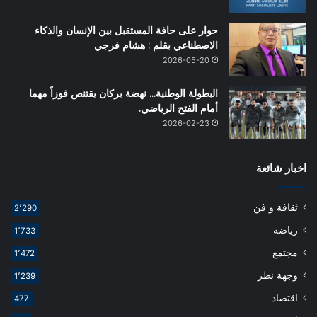
حوار على حافة المستقبل بين الإنسان والذكاء
الاصطناعي بقلم : هشام فرجي
2026-05-20
البطولة الوطنية… نهضة بركان يقتنص فوزاً مهما
أمام الفتح الرياضي.
2026-02-23
اخبار شائعة
ثقافة و فن
2٬290
رياضة
1٬733
مجتمع
1٬472
وجهة نظر
1٬239
اقتصاد
477