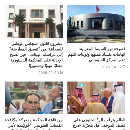
مشروع قانون المجلس الوطني
فضيحة تهز السينما المغربية:
للصحافة: من “تنسيق المعارضة”
اتهامات بفساد ممنهج ولوبيات تلتهم
إلى مراسلة الهيئات… حين تصبح
دعم المركز السينمائي
الإحالة على المحكمة الدستورية
مطلبًا مهنيًا ودستوريًا
2026-04-12
2025-12-30
العالم يترقّب الردَّ الخليجي على
بين قاعة المحكمة ومعركة مكافحة
قصف الدوحة… هل يتحرّك «درع
الفساد… الغلوسي: “حُوكِمت لأنني