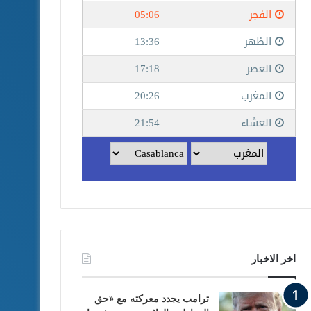
اخر الاخبار
ترامب يجدد معركته مع «حق