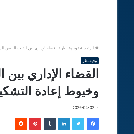
الرئيسية
/
وجهة نظر
/
القضاء الإداري بين القلب النابض لل
وجهة نظر
القضاء الإداري بين ا
وخيوط إعادة التشكي
2026-04-02
فيسبوك
تويتر
لينكدإن
‏Tumblr
بينتيريست
‏Reddit