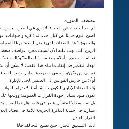
مصطفى المنوزي
لم يعد الحديث عن القضاء الإداري في المغرب مجرد نق
أصبح اليوم حديثًا عن كيان حي، له ذاكرة واجتهادات، يو
والحقوق؟ هذا القضاء، الذي ناضل ليصبح درعًا للحماية م
الرياح التي تهب عليه الآن ليست مجرد عواصف ضغط م
تحالفات جديدة وأحلام مختلفة بـ”الفعالية” و”السرعة”.
لهذا، التفكير في إنقاذ ما بناه هذا القضاء لا يمكن أن
تعريف من يكون، ويحمي خصوصيته داخل جسد القضاء 
أولًا: من حارس القوانين إلى الضمير الحي للإدارة
وُلد القضاء الإداري ليكون حارسًا أمينًا لاحترام القواني
يكون صوتًا يسائل جودة القرارات العمومية ووقعها على حي
بل صار مطلوبًا منه أن ينظر في قلبه: هل هذا القرار
يشارك في حماية الذاكرة الجريحة للأمة في قضايا العد
القرار العادل.
ثانيًا: التنسيق الحذر.. حين يصبح التحالف فخًا