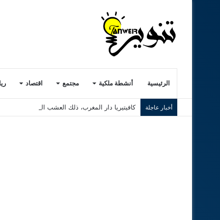
الرئيسية
أنشطة ملكية
مجتمع
اقتصاد
ري
كافيتيريا دار المغرب، ذلك العشب الرديء..! ( الجزء ا
أخبار عاجلة