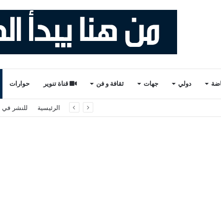
اضة
دولي
جهات
ثقافة و فن
قناة تنوير
حوارات
لثاني والأخير). ذ. عبدالواحد حمزة.
الرئيسية
للنشر في ت