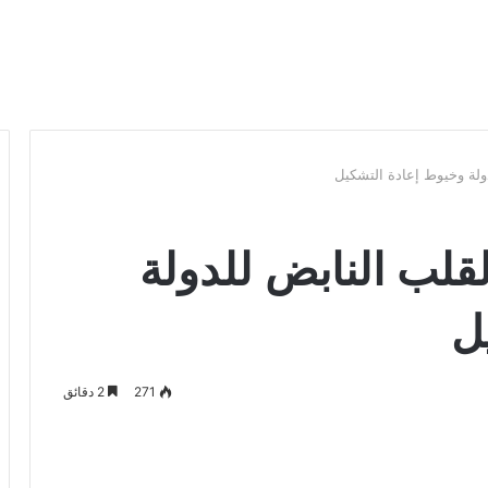
دولة وخيوط إعادة التشكيل
لقلب النابض للدولة
ل
271
2 دقائق