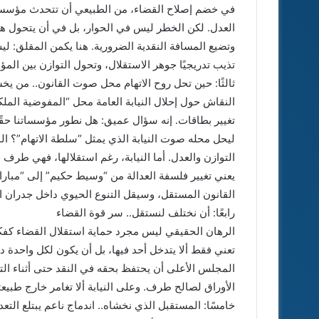
في خضم إصلاح القضاء، من الطبيعي أن تتحدث مؤسسات
العدل. لكن الخطر ليس في الحوار، بل في أن يتحول هذ
وتضيع المسافة النقدية الضرورية. هنا يكمن المقلق: ل
تذيب تدريجيًا جوهر الاستقلال، وتحول التوازن بين ا
ثالثًا: حين تحل روح الاتهام محل صوت القانون.. من يخ
النقاش حول إحلال النيابة العامة محل “المفوضية المل
تغيير بطاقات. إنه سؤال عميق: هل نطور مؤسساتنا حقًا، أ
ليحل محله صوت النيابة الذي يمثل “سلطة الاتهام”؟ 
التوازن والعدل. أما النيابة، رغم استقلالها، فهي طرف 
يعني تغيير فلسفة العدالة من “وسيط حكيم” إلى “مبار
القانون المستقل، وسيقل التنوع الحيوي داخل جدران ا
رابعًا: أن نختلف لنستقل.. سر قوة القضاء
الرهان الحقيقي ليس مجرد حماية استقلال القضاء كفكر
تعني فقط ألا يتدخل أحد فيها، بل أن يكون لكل واحدة د
المجلس الأعلى أن يحتفظ بحقه في النقد حتى أثناء الت
الأوراق لصالح طرف. وعلى النيابة ألا تغامر خارج طبيعتها
خامسًا: المستقبل الذي نخشاه.. اندماج ناعم يبتلع التعد