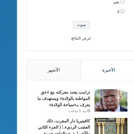
نعم
لا
عرض النتائج
الأخيرة
الأشهر
ترامب يجدد معركته مع «حق
المواطنة بالولادة» ويستهدف ما
يعرف بـ«سياحة الولادة»
منذ 5 ساعات
كافيتيريا دار المغرب، ذلك
العشب الرديء..! ( الجزء الثاني
والأخير). ذ. عبدالواحد حمزة.