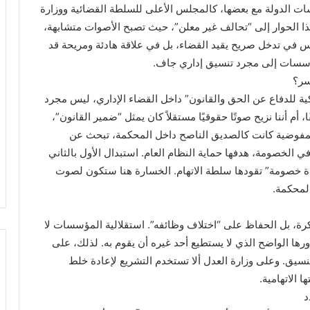
 الدولة مع بعضها، كالمجلس الأعلى للسلطة القضائية ووزارة
ا الحوار إلى “تحالف غير معلن”، حيث تصبح الأصوات متشابهة،
يس في تدخل صريح يقيد القضاء، بل في علاقة هادئة ومريحة قد
لمؤسسات إلى مجرد تنسيق إداري جاف.
سر؟
كية للدفاع عن الحق والقانون” داخل القضاء الإداري، ليس مجرد
م أننا نزيح صوتًا حقوقيًا مستقلاً كان يمثل “ضمير القانون”،
المفوضية كانت كالصديق الناصح داخل المحكمة، تبحث عن
في الخصومة، هدفها حماية النظام العام. استبدال الأول بالثاني
اة خصومة” تقودها سلطة الاتهام. الخسارة هنا ستكون لصوت
لمحكمة.
ة، بل الحفاظ على “اختلاف وظائفه”. استقلالية المؤسسات لا
ورها الواضح الذي لا يستطيع أحد غيره أن يقوم به. لذلك، على
نسيق. وعلى وزارة العدل ألا تستخدم التشريع لإعادة خلط
 الاتهامية.
د