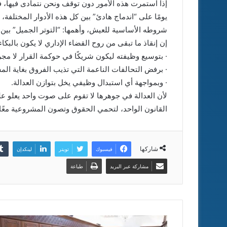
إذا استمرت هذه الأمور دون توقف ونحن نتمادى فيها، 
يومًا على “اندماج هادئ” بين كل هذه الأدوار المختلفة،
شروطه الأساسية للعيش، وأهمها: “التوتر الجميل” بين
إن إنقاذ ما تبقى من روح القضاء الإداري لا يكون بالبكا
· بتوسيع وظيفته ليكون شريكًا في حوكمة القرار لا مج
· برفض التحالفات الناعمة التي تذيب الفروق بغاية ا
· وبمواجهة أي استبدال وظيفي يخل بتوازن العدالة.
لأن العدالة في جوهرها لا تقوم على صوت واحد يعلو 
القانون الواحد، لتحمي الحقوق وتصون المشروعية معًا.
شاركها
فيسبوك
تويتر
لينكدإن
مشاركة عبر البريد
طباعة