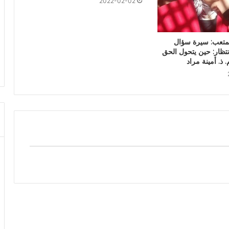
2022-02-02
لمتعب: سيرة سؤال
نتظار: حين يتحول الحق
. ذ. أمينة مراد