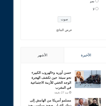
نعم
لا
عرض النتائج
الأخيرة
الأشهر
حسن أوريد و«الهروب الكبير»
نحو سبتة: حين تكشف الهجرة
الوجه الخفي للأزمة الاجتماعية
في المغرب
منذ 27 دقيقة
مسلمو أمريكا من الهامش إلى
دوائر القرار.. صعود سياسي يعيد