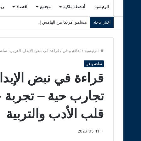
الرئيسية
أنشطة ملكية
مجتمع
اقتصاد
ري
مسلمو أمريكا من الهامش إلى دوائر القرار.. صعود
أخبار عاجلة
الرئيسية
/
ثقافة و فن
/
قراءة في نبض الإبداع العربي: سلس
ثقافة و فن
قراءة في نبض الإبدا
تجارب حية – تجربة 
قلب الأدب والتربية
2026-05-11