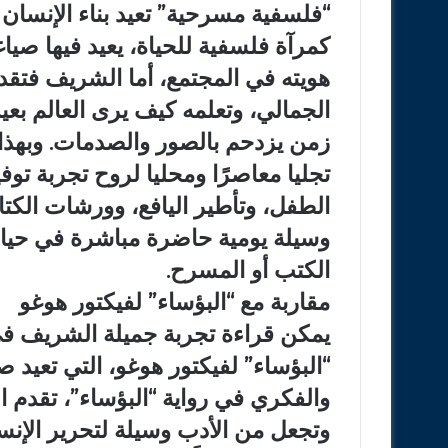
“فلسفية مسرحية” تعيد بناء الإنسان
كمرآة فلسفية للحياة، يعيد فيها صيا
هويته في المجتمع، أما الشريف فتقدم
الجمالي، وتعلمه كيف يرى العالم بعي
زمن يزدحم بالصور والصدمات. وبهذا 
تجليا معاصرًا ومحليا لروح تجربة تو
الطفل، وتأطير اليافع، وورشات الكتا
وسيلة يومية حاضرة مباشرة في حياة ا
الكتب أو المسرح.
مقاربة مع “البؤساء” لفيكتور هوغو
يمكن قراءة تجربة جميلة الشريف في
“البؤساء” لفيكتور هوغو، التي تعيد ص
والفكري في رواية “البؤساء”، تقدم ا
وتجعل من الأدب وسيلة لتحرير الإن