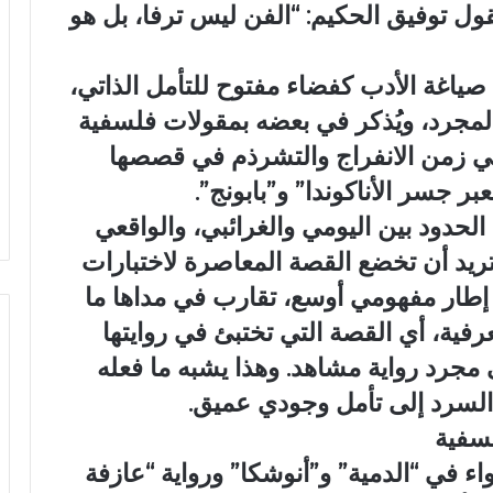
ول توفيق الحكيم: “الفن ليس ترفا، بل هو
صياغة الأدب كفضاء مفتوح للتأمل الذاتي،
 المجرد، ويُذكر في بعضه بمقولات فلسفية
في زمن الانفراج والتشرذم في قصصها
عبر جسر الأناكوندا” و”بابونج”.
الحدود بين اليومي والغرائبي، والواقعي
ريد أن تخضع القصة المعاصرة لاختبارات
ي إطار مفهومي أوسع، تقارب في مداها ما
فية، أي القصة التي تختبئ في روايتها
 مجرد رواية مشاهد. وهذا يشبه ما فعله
السرد إلى تأمل وجودي عميق.
لسفية
اء في “الدمية” و”أنوشكا” ورواية “عازفة