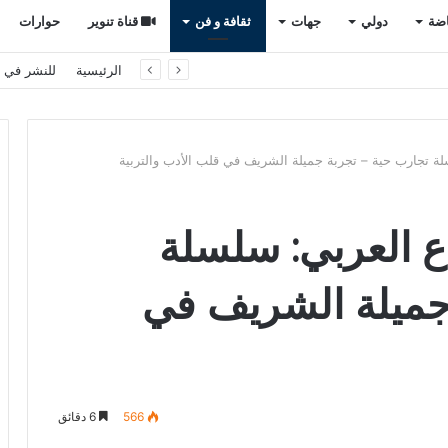
اضة
دولي
جهات
ثقافة و فن
قناة تنوير
حوارات
 سياسي يعيد رسم المشهد الانتخابي
الرئيسية
للنشر في ت
لة تجارب حية – تجربة جميلة الشريف في قلب الأدب والتربية
ع العربي: سلسلة
جميلة الشريف في
566
6 دقائق