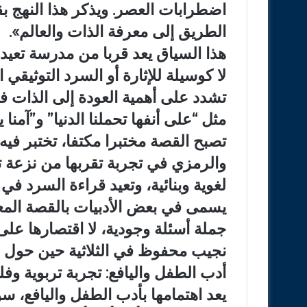
اضطرابات العصر. ويذكر هذا النهج بق
الطريق إلى معرفة الذات والعالم».
هذا السياق يعد قربا من مدرسة تعيد 
لا كوسيلة للإثارة أو السرد التوثيقي
تشدد على أهمية العودة إلى الذات 
مثل “على أنفها تحملنا الدنيا” و”آمنا ي
تصبح القصة مختبرا مكتفا، تختبر فيه 
والرمزي في تجربة تقربها من نزعة ت
لغوية وبنائية، وتعيد قراءة السرد ف
يسمى في بعض الأدبيات بالقصة المعر
جملة أسئلة وجودية، لا اقتصارها على
نجيب محفوظ في الثلاثية حين حول 
أدب الطفل واليافع: تجربة تربوية وف
يعد اهتمامها بأدب الطفل واليافع، سو