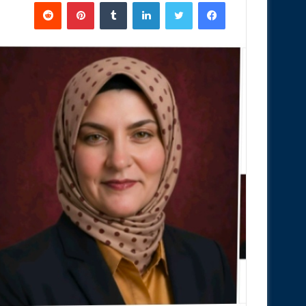
فيسبوك
تويتر
لينكدإن
‏Tumblr
بينتيريست
‏Reddit