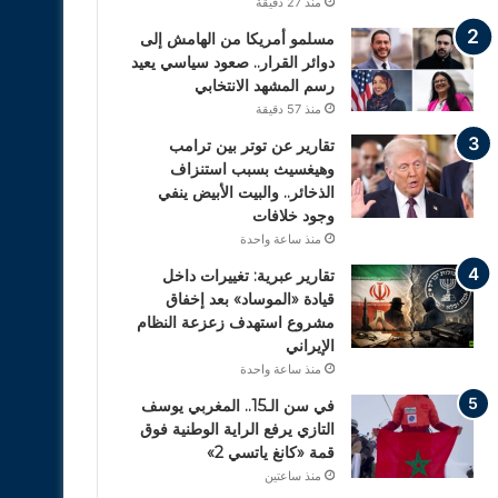
منذ 27 دقيقة
مسلمو أمريكا من الهامش إلى
دوائر القرار.. صعود سياسي يعيد
رسم المشهد الانتخابي
منذ 57 دقيقة
تقارير عن توتر بين ترامب
وهيغسيث بسبب استنزاف
الذخائر.. والبيت الأبيض ينفي
وجود خلافات
منذ ساعة واحدة
تقارير عبرية: تغييرات داخل
قيادة «الموساد» بعد إخفاق
مشروع استهدف زعزعة النظام
الإيراني
منذ ساعة واحدة
في سن الـ15.. المغربي يوسف
التازي يرفع الراية الوطنية فوق
قمة «كانغ ياتسي 2»
منذ ساعتين