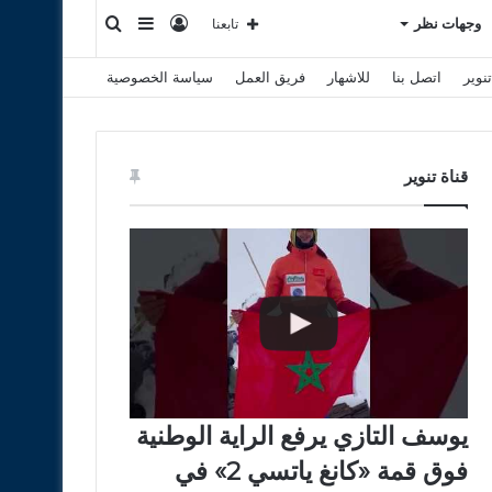
تسجيل
إضافة
بحث
وجهات نظر
تابعنا
نوير
اتصل بنا
للاشهار
فريق العمل
سياسة الخصوصية
الدخول
عمود
عن
جانبي
قناة تنوير
يوسف التازي يرفع الراية الوطنية
فوق قمة «كانغ ياتسي 2» في