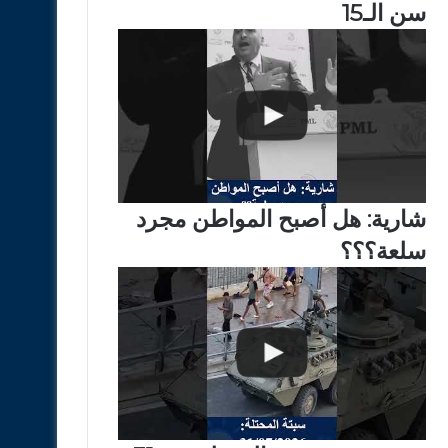
سن الـ15
شارية: هل أصبح المواطن مجرد
سلعة؟؟؟