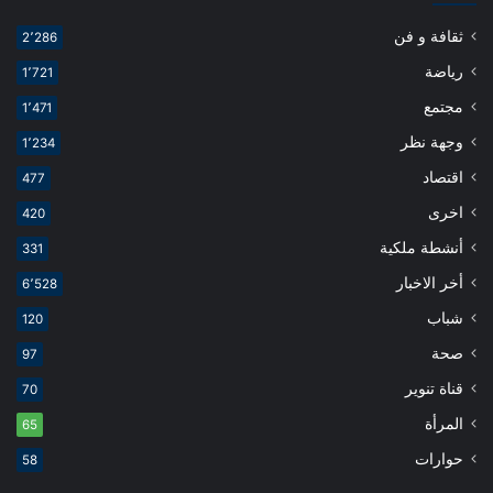
ثقافة و فن
2٬286
رياضة
1٬721
مجتمع
1٬471
وجهة نظر
1٬234
اقتصاد
477
اخرى
420
أنشطة ملكية
331
أخر الاخبار
6٬528
شباب
120
صحة
97
قناة تنوير
70
المرأة
65
حوارات
58