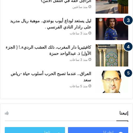
الراجل حقه في التنقل الآمن؟
منذ ساعتين
ليل يستعد لوداع أيوب بوعدي.. موهبة ريال مدريد
على رادار النادي الفرنسي .
منذ 3 ساعات
كافيتيريا دار المغرب، ذلك العشب الرديء..! ( الجزء
الأول) ذ. عبدالواحد حمزة
منذ 3 ساعات
العراق… عندما تصبح الحرب أسلوب حياة -رياض
سعد
منذ 5 ساعات
إتبعنا
انظم لنا
تابعنا