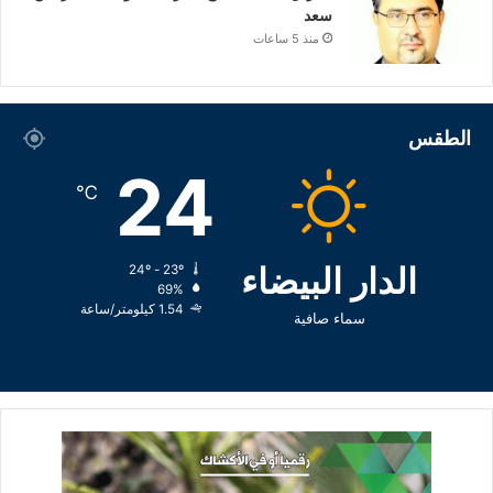
سعد
منذ 5 ساعات
الطقس
24
℃
الدار البيضاء
24º - 23º
69%
1.54 كيلومتر/ساعة
سماء صافية