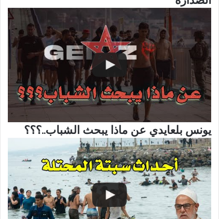
يونس بلعايدي عن ماذا يبحث الشباب..؟؟؟