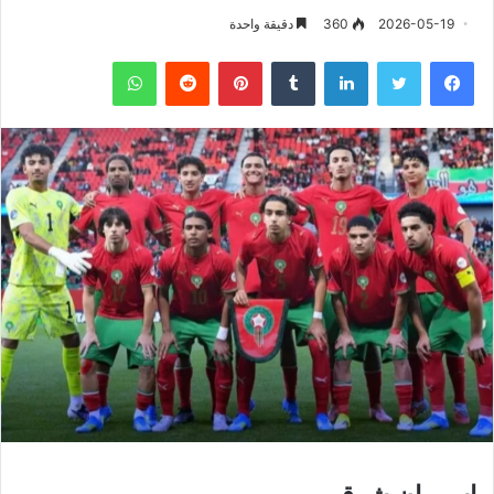
2026-05-19
360
دقيقة واحدة
فيسبوك
تويتر
لينكدإن
‏Tumblr
بينتيريست
‏Reddit
واتساب