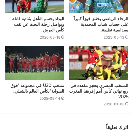
الرجاء الرياضي يحقق فوزاً كبيراً
الوداد يحسم التأهل بثنائية قاتلة
على حساب شباب المحمدية
ويواصل رحلة البحث عن لقب
بسداسية نظيفة.
كأس العرش .
2026-05-18
2025-05-13
المنتخب المصري يحجز مقعده في
منتخب U20 في مجموعة “فوق
ربع نهائي كأس أمم إفريقيا المغرب
الشواية”بكأس العالم بالشيلي..
2025 .
2025-09-14
2026-01-06
اترك تعليقاً