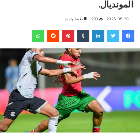
المونديال.
2026-05-20
293
دقيقة واحدة
فيسبوك
تويتر
لينكدإن
‏Tumblr
بينتيريست
‏Reddit
واتساب