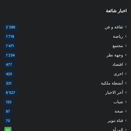
اخبار شائعة
ثقافة و فن
2٬286
رياضة
1٬719
مجتمع
1٬471
وجهة نظر
1٬234
اقتصاد
477
اخرى
420
أنشطة ملكية
331
أخر الاخبار
6٬527
شباب
120
صحة
97
قناة تنوير
70
المرأة
65