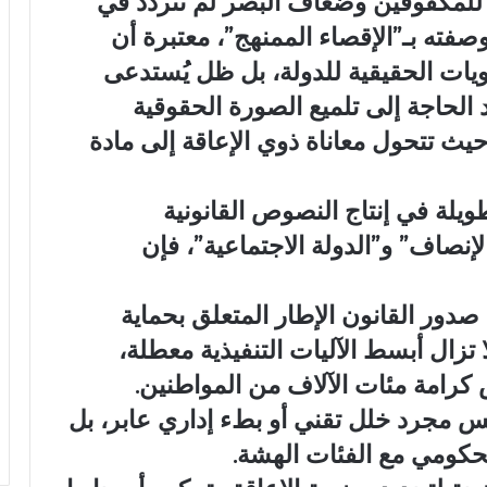
 للمكفوفين وضعاف البصر لم تتردد في
وصفته بـ”الإقصاء الممنهج”، معتبرة أن
ويات الحقيقية للدولة، بل ظل يُستدعى
 الحاجة إلى تلميع الصورة الحقوقية
حيث تتحول معاناة ذوي الإعاقة إلى مادة
لة في إنتاج النصوص القانونية
لإنصاف” و”الدولة الاجتماعية”، فإن
ور القانون الإطار المتعلق بحماية
زال أبسط الآليات التنفيذية معطلة،
 كرامة مئات الآلاف من المواطنين.
يس مجرد خلل تقني أو بطء إداري عابر، بل
حكومي مع الفئات الهشة.