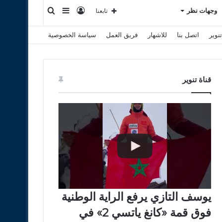
تسجيل
إضافة
بحث
وجهات نظر
تابعنا
نوير
اتصل بنا
للاشهار
فريق العمل
سياسة الخصوصية
الدخول
عمود
عن
جانبي
قناة تنوير
يوسف التازي يرفع الراية الوطنية
فوق قمة «كانغ ياتسي 2» في