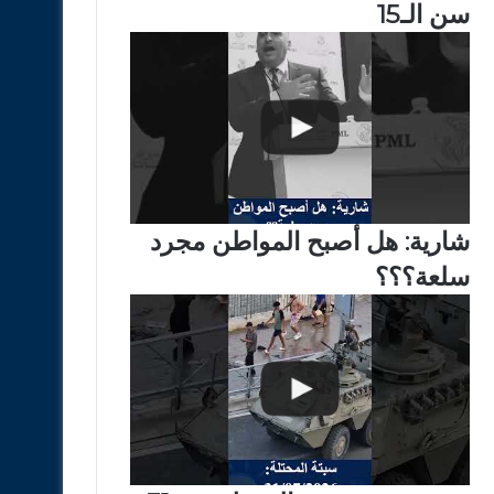
سن الـ15
شارية: هل أصبح المواطن مجرد
سلعة؟؟؟