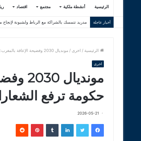
الرئيسية
أنشطة ملكية
مجتمع
اقتصاد
ري
لقاء الملك فيليبي السادس الاستثنائي يعيد أزمة سبتة
أخبار عاجلة
الرئيسية
/
اخرى
/
مونديال 2030 وفضيحة الإعاقة بالمغرب: حكومة ترفع الشعارات وتؤجل الحقوق .
اخرى
مونديال 
حكومة ترفع الشعارا
2026-05-21
فيسبوك
تويتر
لينكدإن
‏Tumblr
بينتيريست
‏Reddit