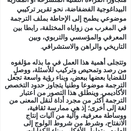
البيداغوجية الفضفاضة، نحو تقرير تركيبي
موضوعي يطمح إلى الإحاطة بملف الترجمة
في المغرب من زواياه المختلفة، رابطا بين
المعرفي والمؤسسي والتربوي، وبين
التاريخي والراهن والاستشرافي.
وتتجلى أهمية هذا العمل في ما بذله مؤلفوه
من رصد وتمحيص وتركيب للأسئلة، ووصلٍ
للقضايا بعضها ببعض، وبناء رؤية واسعة تجعل
الترجمة موضوعا وطنيا يتجاوز حدود التخصص
الأكاديمي. وينطلق هذا التصور من اعتبار
الترجمة أكثر من مجرد أداة لنقل المعنى من
لغة إلى أخرى؛ إذ هي ممارسة ثقافية،
ووساطة معرفية، وآلية من آليات إنتاج
الانفتاح، وشرط من شروط الولوج إلى
العلوم، وتداول الأفكار، وبناء الكفايات.