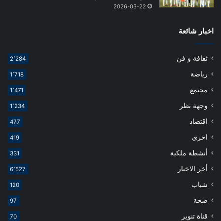
2026-03-22
اخبار شائعة
ثقافة و فن
2٬284
رياضة
1٬718
مجتمع
1٬471
وجهة نظر
1٬234
اقتصاد
477
اخرى
419
أنشطة ملكية
331
أخر الاخبار
6٬527
شباب
120
صحة
97
قناة تنوير
70