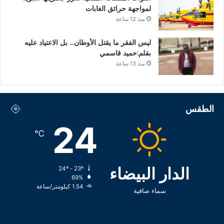
لمواجهة حرائق الغابات
منذ 12 ساعة
ليس الفقر ما يقتل الأوطان… بل الاعتياد عليه
بقلم:حميد قاسمي
منذ 13 ساعة
الطقس
24
℃
الدار البيضاء
24º - 23º
69%
1.54 كيلومتر/ساعة
سماء صافية