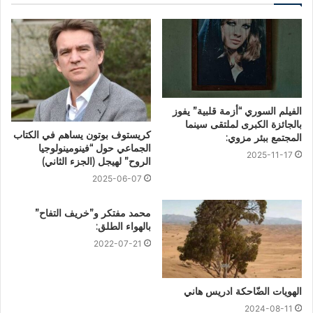
الفيلم السوري “أزمة قلبية” يفوز
بالجائزة الكبرى لملتقى سينما
كريستوف بوتون يساهم في الكتاب
المجتمع ببئر مزوي:
الجماعي حول “فينومينولوجيا
2025-11-17
الروح” لهيجل (الجزء الثاني)
2025-06-07
محمد مفتكر و”خريف التفاح”
بالهواء الطلق:
2022-07-21
الهويات الضّاحكة ادريس هاني
2024-08-11