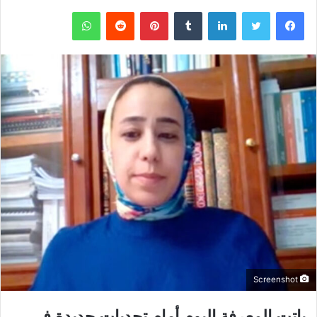
فيسبوك
تويتر
لينكدإن
‏Tumblr
بينتيريست
‏Reddit
واتساب
Screenshot
باتت المعرفة اليوم أمام تحديات جديدة في