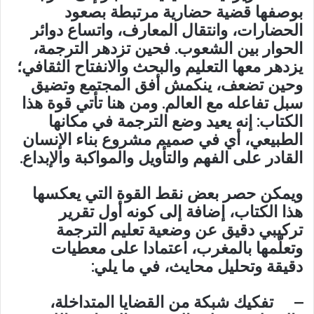
بوصفها قضية حضارية مرتبطة بصعود
الحضارات، وانتقال المعارف، واتساع دوائر
الحوار بين الشعوب. فحين تزدهر الترجمة،
يزدهر معها التعليم والبحث والانفتاح الثقافي؛
وحين تضعف، ينكمش أفق المجتمع وتضيق
سبل تفاعله مع العالم. ومن هنا تأتي قوة هذا
الكتاب: إنه يعيد وضع الترجمة في مكانها
الطبيعي، أي في صميم مشروع بناء الإنسان
القادر على الفهم والتأويل والمواكبة والإبداع.
ويمكن حصر بعض نقط القوة التي يعكسها
هذا الكتاب، إضافة إلى كونه أول تقرير
تركيبي دقيق عن وضعية تعليم الترجمة
وتعلّمها بالمغرب، اعتمادا على معطيات
دقيقة وتحليل محايث، في ما يلي:
– تفكيك شبكة من القضايا المتداخلة،