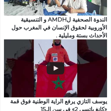
الندوة الصحفية لAMDH و التنسيقية
الأوروبية لحقوق الإنسان في المغرب حول
الأحداث بستة ومليلية .
يوسف التازي يرفع الراية الوطنية فوق قمة
«كانغ ياتسي 2» في سن الـ15