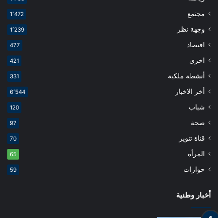
مجتمع
1٬472
وجهة نظر
1٬239
اقتصاد
477
اخرى
421
أنشطة ملكية
331
أخر الاخبار
6٬544
شباب
120
صحة
97
قناة تنوير
70
المرأة
65
حوارات
59
أخبار وطنية