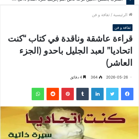
الرئيسية
/
ثقافة و فن
ثقافة و فن
قراءة عاشقة وناقدة في كتاب “كنت
اتحاديا” لعبد الجليل باحدو (الجزء
العاشر)
2026-05-26
364
4 دقائق
فيسبوك
تويتر
لينكدإن
‏Tumblr
بينتيريست
‏Reddit
واتساب