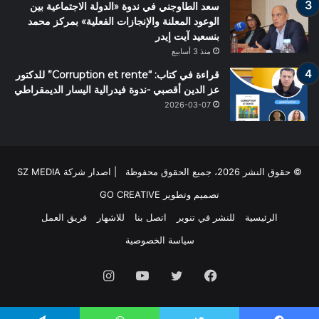
سعد الطاوجني في ندوة «الدولة الاجتماعية بين
الوعود المعلنة والإنجازات الفعلية» بمركز محمد
بنسعيد آيت إيدر
منذ 3 أسابيع
قراءة في كتاب: “Corruption et rente” للدكتور
عز الدين أقصبي -ندوة فيدرالية اليسار الديمقراطي
2026-03-07
© حقوق النشر 2026، جميع الحقوق محفوظة | اصدار شركة SZ MEDIA
تصميم وتطوير
GO CREATIVE
الرئيسية
للنشر في تنوير
اتصل بنا
للاشهار
فريق العمل
سياسة الخصوصية
فيسبوك
تويتر
يوتيوب
انستقرام