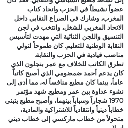
إلى نشاط مطيع السياسي والنقابي. فقد كان
عضواً نشيطاً في الحزب واتحاد كتاب
المغرب، وشارك في الصراع النقابي داخل
الاتحاد المغربي للشغل، وانتخب في لجن
التنسيق واللجن الثنائية التي مهدت لتأسيس
النقابة الوطنية للتعليم. كان طموحاً لتولي
مناصب قيادية في الحزب والنقابة.
تطرق الكاتب للخلاف مع عمر بنجلون الذي
كان يدعم أحمد ضمضومي الذي أصبح كاتباً
عاماً، بينما كان مطيع منافساً له، مما أدى إلى
نشوء عداوة بين عمر ومطيع. شهد مؤتمر
1970 شجاراً وسباباً بينهما، وأصبح مطيع يتبنى
خطاباً دينياً وانتقادياً للاشتراكية والمادية،
متحولاً من خطاب ماركسي إلى خطاب ديني