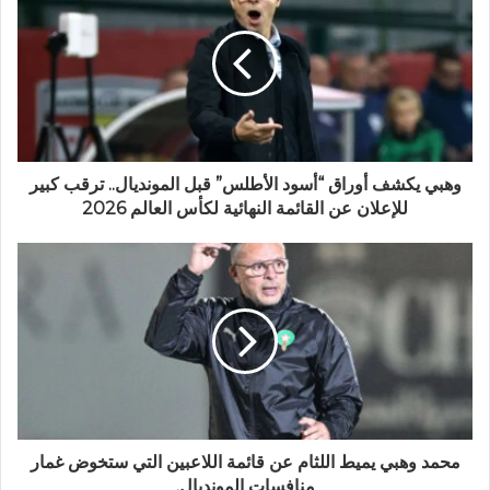
وهبي يكشف أوراق “أسود الأطلس” قبل المونديال.. ترقب كبير
للإعلان عن القائمة النهائية لكأس العالم 2026
محمد وهبي يميط اللثام عن قائمة اللاعبين التي ستخوض غمار
منافسات المونديال.