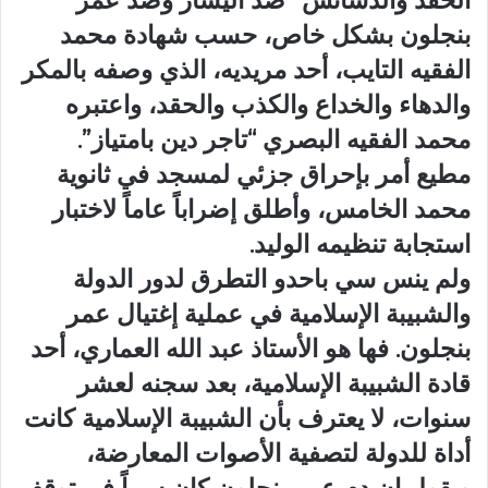
الحقد والدسائس” ضد اليسار وضد عمر
بنجلون بشكل خاص، حسب شهادة محمد
الفقيه التايب، أحد مريديه، الذي وصفه بالمكر
والدهاء والخداع والكذب والحقد، واعتبره
محمد الفقيه البصري “تاجر دين بامتياز”.
مطيع أمر بإحراق جزئي لمسجد في ثانوية
محمد الخامس، وأطلق إضراباً عاماً لاختبار
استجابة تنظيمه الوليد.
ولم ينس سي باحدو التطرق لدور الدولة
والشبيبة الإسلامية في عملية إغتيال عمر
بنجلون. فها هو الأستاذ عبد الله العماري، أحد
قادة الشبيبة الإسلامية، بعد سجنه لعشر
سنوات، لا يعترف بأن الشبيبة الإسلامية كانت
أداة للدولة لتصفية الأصوات المعارضة،