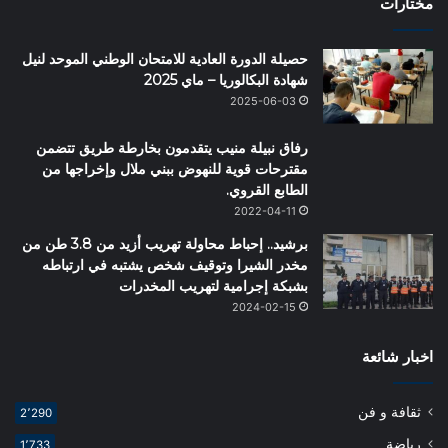
مختارات
حصيلة الدورة العادية للامتحان الوطني الموحد لنيل
شهادة البكالوريا – ماي 2025
2025-06-03
رفاق نبيلة منيب يتقدمون بخارطة طريق تتضمن
مقترحات قوية للنهوض ببني ملال وإخراجها من
الطابع القروي.
2022-04-11
برشيد.. إحباط محاولة تهريب أزيد من 3.8 طن من
مخدر الشيرا وتوقيف شخص يشتبه في ارتباطه
بشبكة إجرامية لتهريب المخدرات
2024-02-15
اخبار شائعة
ثقافة و فن
2٬290
رياضة
1٬733