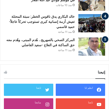
في موسم مولاي عبد الله أمغار
منذ 10 ساعات
خالد البكاري يدق ناقوس الخطر: سبتة المحتلة
تعيش أزمة إنسانية كبرى تستوجب تحركاً عاجلاً-
حميد قاسمي
منذ 11 ساعة
المركز الصحي بالصهريج… هُدم المبنى، وهُدم معه
حق الساكنة في العلاج -سعيد الفاضلي
منذ 11 ساعة
إتبعنا
انظم لنا
تابعنا
تابعنا
متابعنا