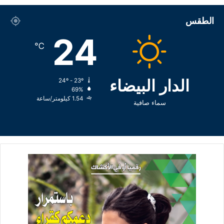
الطقس
24
℃
الدار البيضاء
24º - 23º
69%
1.54 كيلومتر/ساعة
سماء صافية