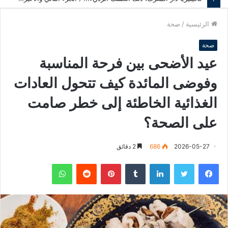
الرئيسية
/
صحة
صحة
عيد الأضحى بين فرحة المناسبة
وفوضى المائدة كيف تتحول العادات
الغذائية الخاطئة إلى خطر صامت
على الصحة؟
2026-05-27
686
2 دقائق
فيسبوك
تويتر
لينكدإن
‏Tumblr
بينتيريست
‏Reddit
واتساب