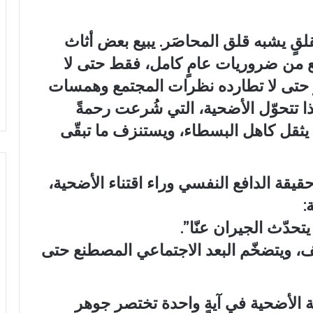
قلقٍ يشبه قلق المحاصَر. يبيع بعض أثاث
طع من ضروريات عامٍ كامل، فقط حتى لا
أو حتى لا تطارده نظرات المجتمع وهمسات
هكذا تتحوّل الأضحية، التي شُرعت رحمةً
ٍ يثقل كاهل البسطاء، ويستنزف ما تبقّى
قيقة الدافع النفسي وراء اقتناء الأضحية،
:
تحدّث الجيران عنّا”.
خلف، ويتضخّم البعد الاجتماعي المصطنع حتى
ة الأضحية في آيةٍ واحدة تختصر جوهر