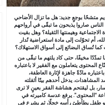
يم متشحًا بوجعٍ جديد: هل ما تزال الأضاحي
 أنّ الناس صاروا يذبحون ما تبقّى في أرواحهم
لاجتماعية وهيمنتها الثقيلة؟ وهل بقيت
جه الله، أم تحوّلت إلى مادة استعراضية تُدار
كما تُساق البضائع إلى أسواق الاستهلاك؟
مدّدًا مخيفًا، حتى كاد يلتهم ما تبقّى من
اع المحتوى يتعاملون مع الفقير لا باعتباره
عتباره مادّةً جاهزة لإثارة العاطفة،
 المشاهدات. يدخل أحدهم بيتًا أثقلته
سار، بل ليقتحم هشاشة الفقر بعينٍ لا ترى
ة “المحتوى”. يرفع عدسة ‏كاميرته في
 أو طفلٍ يطأطئ رأسه خجلًا، ثم يشرع في