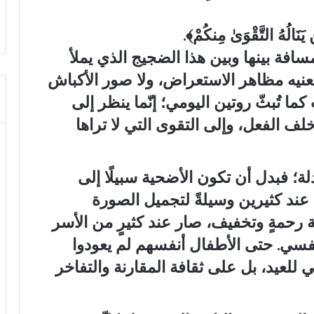
 يَنَالُهُ التَّقْوَىٰ مِنكُمْ﴾.
لمسافة بينها وبين هذا الضجيج الذي يملأ
 تعنيه مظاهر الاستعراض، ولا صور الأكباش
كما تُبثّ روتين اليومي؛ إنّما ينظر إلى
لف الفعل، وإلى التقوى التي لا تراها
لة؛ فبدل أن تكون الأضحية سبيلًا إلى
 عند كثيرين وسيلةً لتجميل الصورة
ة رحمةٍ وتخفيف، صار عند كثيرٍ من الأسر
نفسي. حتى الأطفال أنفسهم لم يعودوا
 للعيد، بل على ثقافة المقارنة والتفاخر