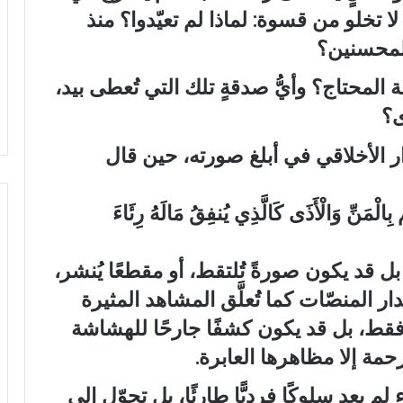
ا تخلو من قسوة: لماذا لم تعيّدوا؟ منذ
للمحسنين؟
ة المحتاج؟ وأيُّ صدقةٍ تلك التي تُعطى بيد،
ى؟
دار الأخلاقي في أبلغ صورته، حين قال
 بِالْمَنِّ وَالْأَذَى كَالَّذِي يُنفِقُ مَالَهُ رِئَاءَ
، بل قد يكون صورةً تُلتقط، أو مقطعًا يُنشر،
 جدار المنصّات كما تُعلَّق المشاهد المثيرة
فقط، بل قد يكون كشفًا جارحًا للهشاشة
حمة إلا مظاهرها العابرة.
م يعد سلوكًا فرديًّا طارئًا، بل تحوّل إلى