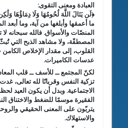
العبادة ومعنى التقوى:
﴿لَن يَنَالَ اللَّهَ لُحُومُهَا وَلَا دِمَاؤُهَا وَلَٰكِن
ما أعمقها وأبلغها من آية، وما أبعد ا
المنصّات والأسواق. فالله سبحانه لا
المصطفّة، ولا مشاهد الذبح التي تُبثّ 
القلوب، إلى مقدار الإخلاص الكامن خ
عدسات الكاميرات.
لكنّ المجتمع ــ للأسف ــ قلب المعاد
تزكية النفس وقربانًا لله تعالى، غدت
الاجتماعية. وبدل أن يكون العيد لحظ
الفقيرة موسمًا للضغط والاختناق ال
يتربّون على المعنى الحقيقي والروحي
والاستهلاك.