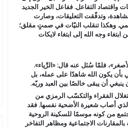
صّات واقتصاد التفاعل. ففاعل الخير الجديد
المشاهدة، وتدفّقت التعليقات، وصارت
لرقمي. وهكذا تنقلب النيّات في صمتٍ مقلق؛
تغاء وجه الله إلى ابتغاء لايكات
صغر»، فلمّا سُئل عنه قال: «الرِّياء».
في بأن يكون الله شاهدًا على عمله، بل
بغي أن يبقى خالصًا بين العبد وربّه.
تغلال الفقراء والتكسّب الرمزي من
 الذي أصاب شعيرة الأضحية نفسها. فقد
جتمع من كونه موسمًا للسكينة الروحية
ة بالمقارنات الاجتماعية ومظاهر التفاخر