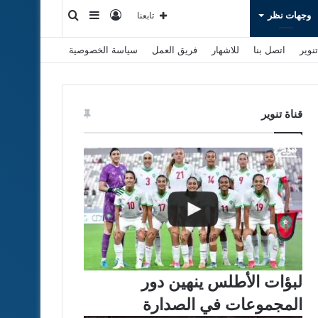
تسجيل
إضافة
بحث
وجهات نظر
تابعنا
نوير
اتصل بنا
للاشهار
فريق العمل
سياسة الخصوصية
الدخول
عمود
عن
جانبي
قناة تنوير
لبؤات الأطلس ينهين دور
المجموعات في الصدارة