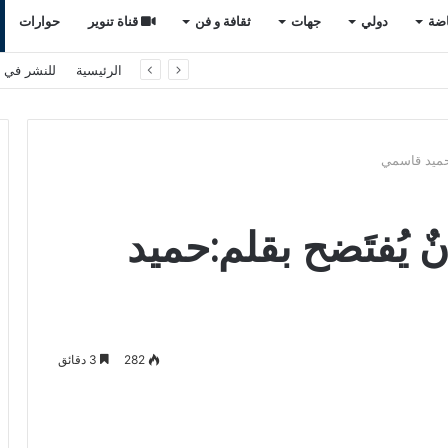
اضة
دولي
جهات
ثقافة و فن
قناة تنوير
حوارات
الرئيسية
للنشر في ت
:حميد قاسمي
ٌ يُفتَضح بقلم:حميد
282
3 دقائق