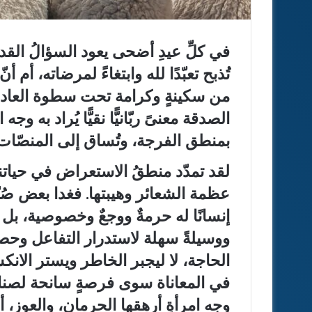
في كلِّ عيدِ أضحى يعود السؤالُ القد
تُذبح تعبّدًا لله وابتغاءً لمرضاته، أم
من سكينةٍ وكرامة تحت سطوة العادة ا
الصدقة معنىً ربّانيًّا نقيًّا يُراد به و
بمنطق الفرجة، وتُساق إلى المنصّات 
لقد تمدّد منطقُ الاستعراض في حياتنا ت
عظمة الشعائر وهيبتها. فغدا بعض صُنّ
إنسانًا له حرمةٌ ووجعٌ وخصوصية، بل با
ووسيلةً سهلة لاستدرار التفاعل وحصد
الحاجة، لا ليجبر الخاطر ويستر الانك
في المعاناة سوى فرصةٍ سانحة لصناع
وجه امرأةٍ أرهقها الحرمان، والعوز،