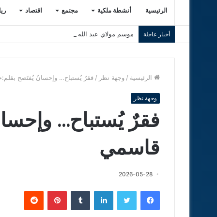
الرئيسية
أنشطة ملكية
مجتمع
اقتصاد
ري
موسم مولاي عبد الله أمغار 2026 .. حين تلتقي الروحانية بوهج التبوريدة وسحر التراث المغربي
أخبار عاجلة
الرئيسية
/
وجهة نظر
/
فقرٌ يُستباح… وإحسانٌ يُفتَضح بقلم
وجهة نظر
فقرٌ يُستباح… وإحسان
قاسمي
2026-05-28
فيسبوك
تويتر
لينكدإن
‏Tumblr
بينتيريست
‏Reddit