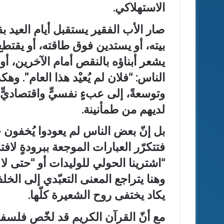
الاستهلاكي.
صار الأب الفقير يستقبل أيام العيد ب
بيته، أو يستدين فوق طاقته، أو يقت
يشعر أبناؤه بالنقص أمام الآخرين، 
الناس: “فلان لم يُعيْد هذا العام”. و
وتوسعةً، إلى عبءٍ نفسيٍّ واقتصاديّ
لديهم من طمأنينة.
بل إنّ بعض الناس لم يعودوا يُخفون ح
فتتكرّر العبارات الموجعة ببرودةٍ لافتة
“اشترينا الحولي للوليدات أو “حتى لا ي
وهنا يتراجع المعنى التعبّدي إلى ال
يكاد يختفى روح الشعيرة كلّها.
مع أنّ القرآن الكريم قد لخّص فلسف