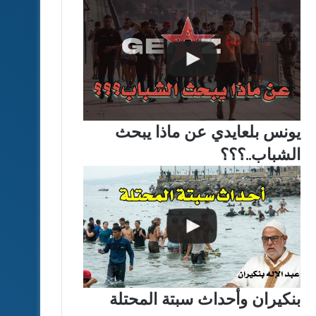
يونس بلعايدي عن ماذا يبحث
الشباب..؟؟؟
بنكيران وأحداث سبتة المحتلة