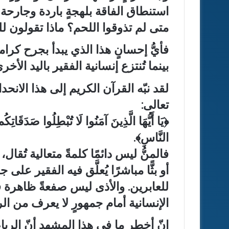
استنطاق الفاقة بلهجةٍ باردة وجارحة ل
متى لم تذوقوا اللحم؟ ماذا تقولون 
فأيُّ إحسانٍ هذا الذي يبدأ بجرح كرام
بينما تُنتزع إنسانية الفقير باليد الأخر
لقد نبّه القرآن الكريم إلى هذا الانح
تعالى:
﴿يَا أَيُّهَا الَّذِينَ آمَنُوا لَا تُبْطِلُوا صَدَقَاتِكُم
النَّاسِ﴾.
فالمنُّ ليس دائمًا كلمةً متعالية تُقال
أو بثًّا مباشرًا يُعلَّق فيه الفقير على
للعابرين. والأذى ليس صفعةً ظاهرة 
الإنسانية أمام جمهورٍ لا يعرف من الر
إنّ أخطر ما في هذا المشهد أنّ الرياء ل