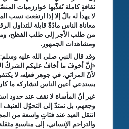
ثقافةٍ كاملة تُغذّيها خوارزميات المن
لا يهدأ له بالٌ إلا إذا ارتفعت نسب 
معاناة الناس مادّةً قابلة للتداول ا
من طلب الأجر إلى طلب الفظح، ومن اب
ومشاهدات الجمهور.
وقد قال النبي صلى الله عليه وسلم:
«إنَّ أخوفَ ما أخافُ عليكم الشركُ الأ
لأنّ المرائي، في جوهر فعلِه، لا يكت
يستدعي أعين الناس لتشاركه ما كان ين
غير أنّ المأساة لا تقف عند حدود اس
وجعهم، بل تمتدّ إلى التحوّل العنيف
انتقل العيد عند فئاتٍ واسعة من الم
والتراحم الإنساني، إلى مناسبةٍ مثقل