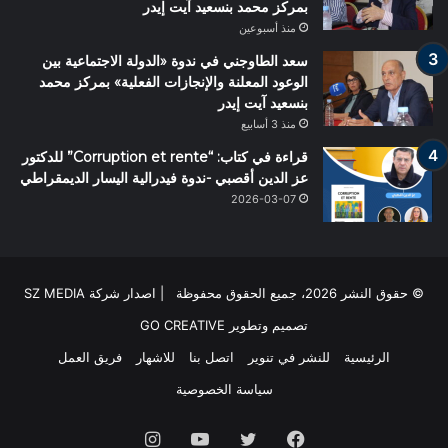
بمركز محمد بنسعيد آيت إيدر
منذ أسبوعين
سعد الطاوجني في ندوة «الدولة الاجتماعية بين
الوعود المعلنة والإنجازات الفعلية» بمركز محمد
بنسعيد آيت إيدر
منذ 3 أسابيع
قراءة في كتاب: “Corruption et rente” للدكتور
عز الدين أقصبي -ندوة فيدرالية اليسار الديمقراطي
2026-03-07
© حقوق النشر 2026، جميع الحقوق محفوظة | اصدار شركة SZ MEDIA
تصميم وتطوير
GO CREATIVE
الرئيسية
للنشر في تنوير
اتصل بنا
للاشهار
فريق العمل
سياسة الخصوصية
فيسبوك
تويتر
يوتيوب
انستقرام