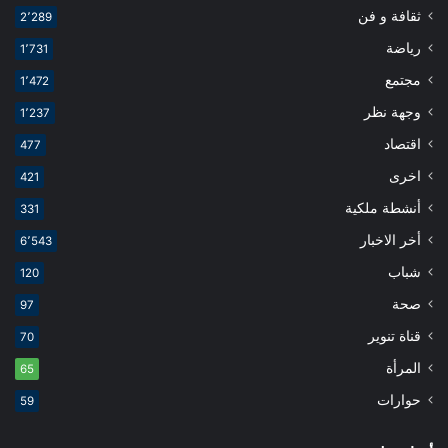
ثقافة و فن
2٬289
رياضة
1٬731
مجتمع
1٬472
وجهة نظر
1٬237
اقتصاد
477
اخرى
421
أنشطة ملكية
331
أخر الاخبار
6٬543
شباب
120
صحة
97
قناة تنوير
70
المرأة
65
حوارات
59