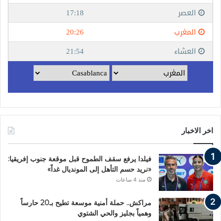
اخر الاخبار
فيلدا يرفع سقف الطموح قبل موقعة جنوب إفريقيا:
«نريد حسم التأهل إلى المونديال غداً»
منذ 4 ساعات
مراكش.. حملة أمنية موسعة تطيح بـ20 حارساً
وهمياً بجليز والحي الشتوي