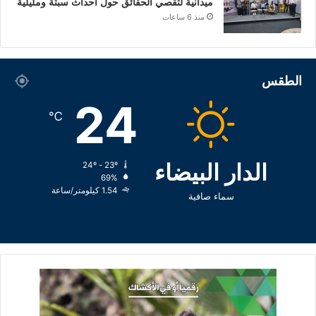
ميدانية لتقصي الحقائق حول أحداث سبتة ومليلية
منذ 6 ساعات
الطقس
24
℃
الدار البيضاء
24º - 23º
69%
1.54 كيلومتر/ساعة
سماء صافية