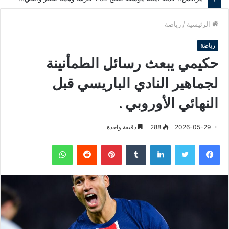
الرئيسية
/
رياضة
رياضة
حكيمي يبعث رسائل الطمأنينة
لجماهير النادي الباريسي قبل
النهائي الأوروبي .
2026-05-29
288
دقيقة واحدة
فيسبوك
تويتر
لينكدإن
‏Tumblr
بينتيريست
‏Reddit
واتساب