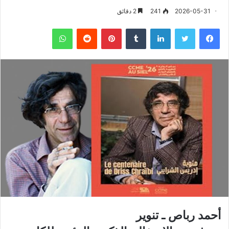
2026-05-31
241
2 دقائق
فيسبوك
تويتر
لينكدإن
‏Tumblr
بينتيريست
‏Reddit
واتساب
أحمد رباص ـ تنوير