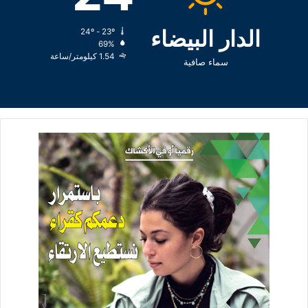
الدار البيضاء
24º - 23º
69%
1.54 كيلومتر/ساعة
سماء صافية