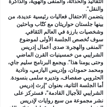
التقاليد والحداثة، والمنفى والهوية، والذاكرة
والنقل”.
يتضمن الاحتفال فعاليات رئيسية عديدة، من
بينها جلستان حواريتان مع كتّاب وباحثين
وشخصيات بارزة في العالم الثقافي.
سوف تُخصص الجلسة الأولى لموضوع
“المنفى والهجرة: صدى أعمال إدريس
الشرايبي من خمسينيات القرن الماضي
وحتى يومنا هذا”. ويجمع البرنامج سليم جاي،
ومحمد حمودان، وإدريس اليازمي، ونادية
الحثروبي صفصاف، وتديره سلمى بنسودة.
أما الجلسة الثانية، بعنوان “إرث إدريس
الشرايبي للأجيال القادمة”، فستركز على
نشر مجموعة من سبع روايات لإدريس