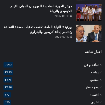
جوائز الدورة السادسة للمهرجان الدولي للفيلم
الكوميدي بالرباط:
2025-06-18
بوزنيقة: النيابة العامة تكشف تلاعبات صفقة النظافة
وتلتمس إدانة كريمين والبدراوي
2025-07-12
اخبار شائعة
ثقافة و فن
2٬286
رياضة
1٬725
مجتمع
1٬471
وجهة نظر
1٬236
اقتصاد
477
اخرى
420