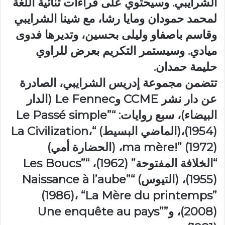
الشرايبي. وسيحتوي على قراءات ثنائية اللغة
لمحمد حمودان ومايا رشا، مع شينا الشرايبي
وقاسم باصفاو وليلى بحسين، وتديرها فدوى
ميادي. وسيستمر التكريم بعرض للراوي
حليمة حمدان.
تتضمن مجموعة إدريس الشرايبي، الصادرة
عن دار نشر CCME وLe Fennec (الدار
البيضاء)، سبع روايات: “Le Passé simple”
(1954)،(الماضي البسيط) “La Civilization،
ma mère!” (1972)، (الحضارة أمي)
“الخلافة المفتوحة” (1962)، “Les Boucs”
(1955)، (التيوس) “Naissance à l’aube”
(1986)، “La Mère du printemps”
(2008)، و”Une enquête au pays”