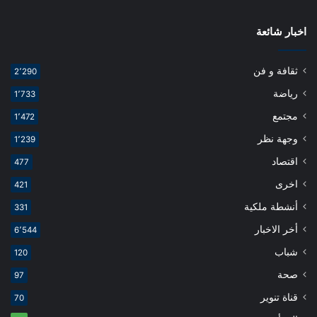
اخبار شائعة
ثقافة و فن
2٬290
رياضة
1٬733
مجتمع
1٬472
وجهة نظر
1٬239
اقتصاد
477
اخرى
421
أنشطة ملكية
331
أخر الاخبار
6٬544
شباب
120
صحة
97
قناة تنوير
70