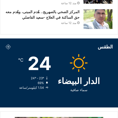
منذ 12 ساعة
المركز الصحي بالصهريج… هُدم المبنى، وهُدم معه
حق الساكنة في العلاج -سعيد الفاضلي
منذ 12 ساعة
الطقس
24
℃
الدار البيضاء
24º - 23º
69%
1.54 كيلومتر/ساعة
سماء صافية