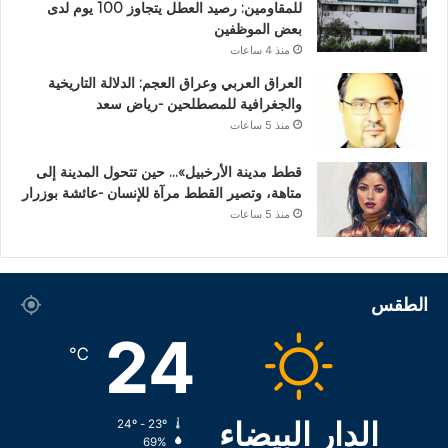
للمقاومين: رصيد العطل يتجاوز 100 يوم لدى
بعض الموظفين
منذ 4 ساعات
العراق العربي وعراق العجم: الدلالة التاريخية
والجغرافية للمصطلحين -رياض سعد
منذ 5 ساعات
قطط مدينة الأرخبيل»… حين تتحول المدينة إلى
متاهة، وتصير القطط مرآة للإنسان -عائشة بوزرار
منذ 5 ساعات
الطقس
24
℃
الدار البيضاء
24º - 23º
69%