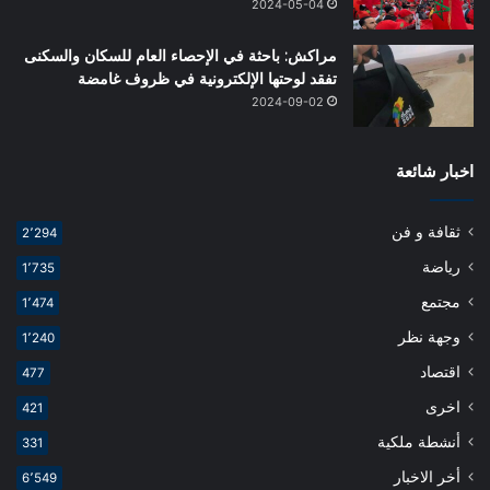
2024-05-04
مراكش: باحثة في الإحصاء العام للسكان والسكنى
تفقد لوحتها الإلكترونية في ظروف غامضة
2024-09-02
اخبار شائعة
ثقافة و فن
2٬294
رياضة
1٬735
مجتمع
1٬474
وجهة نظر
1٬240
اقتصاد
477
اخرى
421
أنشطة ملكية
331
أخر الاخبار
6٬549