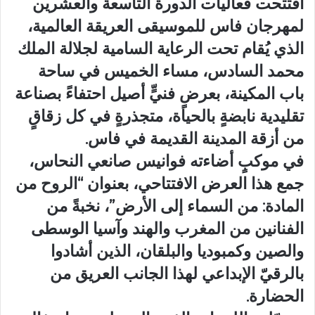
افتتحت فعاليات الدورة التاسعة والعشرين
لمهرجان فاس للموسيقى العريقة العالمية،
الذي يُقام تحت الرعاية السامية لجلالة الملك
محمد السادس، مساء الخميس في ساحة
باب المكينة، بعرضٍ فنيٍّ أصيل احتفاءً بصناعة
تقليدية نابضةٍ بالحياة، متجذرةٍ في كل زقاقٍ
من أزقة المدينة القديمة في فاس.
في موكبٍ أضاءته فوانيس صانعي النحاس،
جمع هذا العرض الافتتاحي، بعنوان “الروح من
المادة: من السماء إلى الأرض”، نخبةً من
الفنانين من المغرب والهند وآسيا الوسطى
والصين وكمبوديا والبلقان، الذين أشادوا
بالرقيّ الإبداعي لهذا الجانب العريق من
الحضارة.