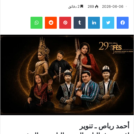
2026-06-06
269
2 دقائق
فيسبوك
تويتر
لينكدإن
‏Tumblr
بينتيريست
‏Reddit
واتساب
أحمد رباص ـ تنوير