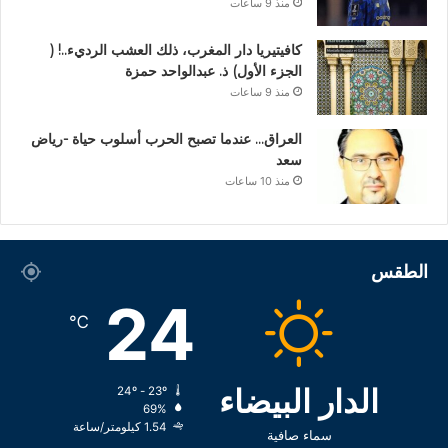
منذ 9 ساعات
كافيتيريا دار المغرب، ذلك العشب الرديء..! (
الجزء الأول) ذ. عبدالواحد حمزة
منذ 9 ساعات
العراق… عندما تصبح الحرب أسلوب حياة -رياض
سعد
منذ 10 ساعات
الطقس
24
℃
الدار البيضاء
24º - 23º
69%
1.54 كيلومتر/ساعة
سماء صافية