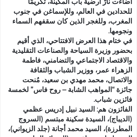
أضاءت نارٌ أرضية باب المكينة، تكريمًا
للحدادين في العالم، وللإسماغن في جنوب
المغرب، وللغجر الذين كان سقفهم السماء
ونجومها.
في ختام هذا العرض الافتتاحي، الذي أقيم
بحضور وزيرة السياحة والصناعات التقليدية
والاقتصاد الاجتماعي والتضامني، فاطمة
الزهراء عمر، ووزير الشباب والثقافة
والاتصال، محمد مهدي بن سعيد، مُنحت
جائزة “المواهب الشابة – روح فاس” لخمسة
فائزين شباب.
الفائزون هم: السيد نبيل إدريس عظمي
(الديباج)، السيدة سكينة مبتسم (السروج
المطرزة)، السيد محمد أجانة (جلد الزيواني)،