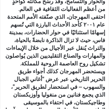
والحوار والتسامح، وقد رسّخ مكانته كواحدٍ
من أعظم الفعاليات الثقافية في العالم.
احتفى المهرجان، الذي صنّفته الأمم المتحدة
عام ٢٠٠١ كأحد الأحداث البارزة التي تُسهم
إسهامًا استثنائيًا في حوار الحضارات، بمدينة
فاس، حيث لا تزال الذاكرة نابضةً بالحياة،
والتراث يُنقل عبر الأجيال من خلال الإيماءات
والمهارات والصناع التقليديين الذين يُواصلون
تشكيل روح العاصمة الروحية للمملكة.
ويستحضر المهرجان كذلك أجواء طريق
الحرير التاريخي عبر عرض “أغاني الجبال
والسهوب – في استحضار لطريق الحرير”،
الذي يجمع فنانين من منغوليا وأوزبكستان
وطاجيكستان، في احتفاء بالموسيقى