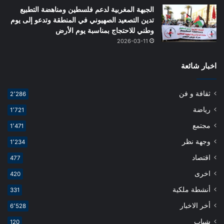
الجبهة المغربية لدعم فلسطين ومناهضة التطبيع
تدين التصعيد الصهيوني في المنطقة وتدعو إلى يوم
وطني للاحتجاج بمناسبة يوم الأرض
2026-03-11
اخبار شائعة
ثقافة و فن
2٬286
رياضة
1٬721
مجتمع
1٬471
وجهة نظر
1٬234
اقتصاد
477
اخرى
420
أنشطة ملكية
331
أخر الاخبار
6٬528
شباب
120