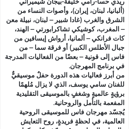
ريدي حسا-رامي خليفة-بيجان شيميراني
(ألبانيا، لبنان، إيران)، وأصوات النساء من
الشرق والغرب (غادا شبير – لبنان، نبيلة معن
– المغرب، كوشيكي تشاكرابورتي – الهند،
كات فرانكي – ألمانيا، أرواش إيسافين من
جبال الأطلس الكبير) أو فرقة سما – من
فاس إلى قونية – بعضًا من الفعاليات المدرجة
في برنامج المهرجان.
من أبرز فعاليات هذه الدورة حفلٌ موسيقيٌّ
للفنان سامي يوسف، الذي لا يزال مُلهمًا
برؤيةٍ عالميةٍ وشغفٍ بالموسيقى التقليدية
المفعمة بالتأمل والروحانية.
يُجسّد مهرجان فاس للموسيقى الروحية
العالمية، في لحظةٍ فريدةٍ، روح التعايش