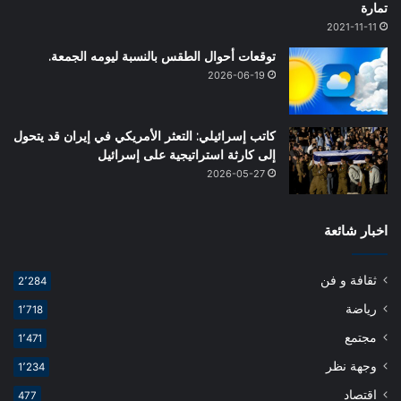
تمارة
2021-11-11
توقعات أحوال الطقس بالنسبة ليومه الجمعة.
2026-06-19
كاتب إسرائيلي: التعثر الأمريكي في إيران قد يتحول
إلى كارثة استراتيجية على إسرائيل
2026-05-27
اخبار شائعة
ثقافة و فن
2٬284
رياضة
1٬718
مجتمع
1٬471
وجهة نظر
1٬234
اقتصاد
477