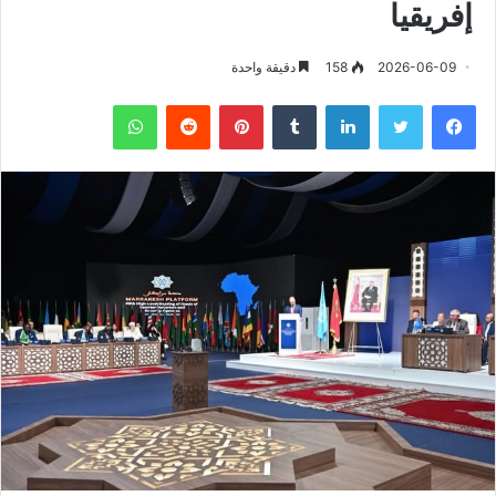
إفريقيا
2026-06-09
158
دقيقة واحدة
فيسبوك
تويتر
لينكدإن
‏Tumblr
بينتيريست
‏Reddit
واتساب