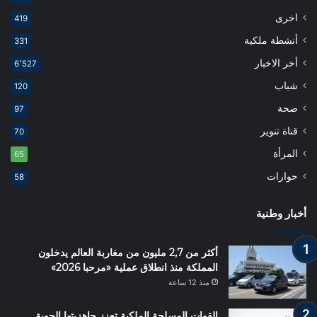
اخرى
419
أنشطة ملكية
331
أخر الاخبار
6٬527
شباب
120
صحة
97
قناة تنوير
70
المرأة
65
حوارات
58
أخبار وطنية
أكثر من 2,7 مليون من مغاربة العالم يدخلون
المملكة منذ انطلاق عملية «مرحبا 2026»
منذ 12 ساعة
القوات المسلحة الملكية تعزز جاهزيتها الجوية