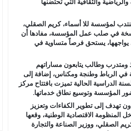
الرياضية والثقافية التي تحتضنها
منتدب لمؤسسة للا أسماء، كريم الصقلي،
اسخة في صلب عمل المؤسسة، مفادها أن
يواجهها، يستحق فرصاً متساوية في
صقلي أن حوالي 500 تلميذ ومتدرب وطالب يتابعون مساراتهم
سة في الرباط وطنجة ومكناس، إضافة إلى
لسنة الدراسية الحالية تميزت بافتتاح مركز
ر المؤسسة وتوسيع نطاق خدماتها.
اون تهدف إلى تطوير الكفاءات وتعزيز
ل المنظومة الاقتصادية الوطنية، وقعها
م الصقلي، ووزير الصناعة والتجارة