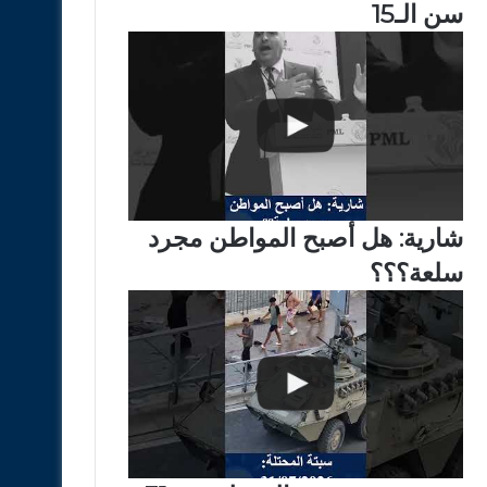
سن الـ15
شارية: هل أصبح المواطن مجرد
سلعة؟؟؟