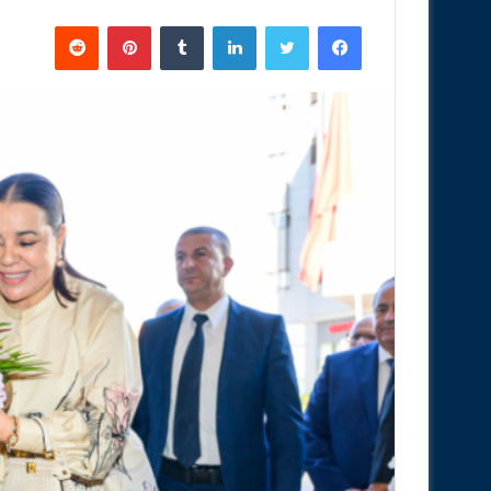
فيسبوك
تويتر
لينكدإن
‏Tumblr
بينتيريست
‏Reddit