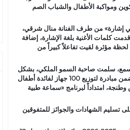
لتكوين ومواكبة الأطفال والشباب الصم
طني إشارة» من طرف الفنانة منال شرقي،
مت كلمات الأغنية بلغة الإشارة، إضافة
حظة مؤثرة لقيت تفاعلاً كبيراً من
لسمع، سلمت صاحبة السمو الملكي، بشكل
رمزي، سماعة طبية لأحد الأطفال، ضمن مبادرة لتوزيع 100 جهاز لفائدة أطفال
طنجة، امتداداً لبرنامج «سماعة طبية
 تسليم الشهادات والجوائز للمتفوقين