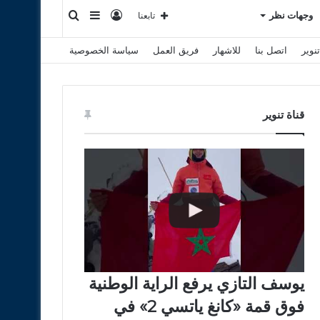
تسجيل
إضافة
بحث
وجهات نظر
تابعنا
نوير
اتصل بنا
للاشهار
فريق العمل
سياسة الخصوصية
الدخول
عمود
عن
جانبي
قناة تنوير
يوسف التازي يرفع الراية الوطنية
فوق قمة «كانغ ياتسي 2» في