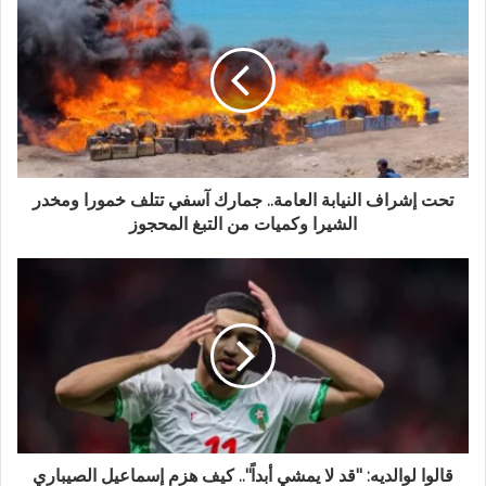
تحت إشراف النيابة العامة.. جمارك آسفي تتلف خمورا ومخدر
الشيرا وكميات من التبغ المحجوز
قالوا لوالديه: "قد لا يمشي أبداً".. كيف هزم إسماعيل الصيباري