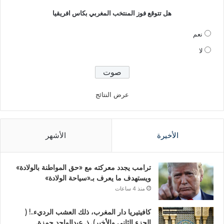
هل تتوقع فوز المنتخب المغربي بكاس افريقيا
نعم
لا
عرض النتائج
الأخيرة
الأشهر
ترامب يجدد معركته مع «حق المواطنة بالولادة»
ويستهدف ما يعرف بـ«سياحة الولادة»
منذ 4 ساعات
كافيتيريا دار المغرب، ذلك العشب الرديء..! (
الجزء الثاني والأخير). ذ. عبدالواحد حمزة.