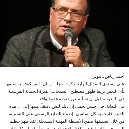
أحمد رباص ـ تنوير
على مستوى السؤال الرابع، ذكرت مجلة “زمان” الفرنكوفونية ضيفها
بأن البعض يربط ظهور مصطلح “الشيخات” بفترة الحماية الفرنسية
في المغرب، قبل أن تسأله عن حقيقة هذه الواقعة.
في البداية، قال حسن نجمي إن ذلك ليس دقيقاً، منبها إلى أن هذه
الفترة قامت بشكل أساسي بإضفاء الطابع الرسمي على التسمية،
من خلال تصنيفها ضمن الأنشطة المهنية المسجلة. لقد ظهر تنظيم
المهن في ذلك الوقت، وكذلك الإحصاءات بجميع أنواعها، وكل ذلك