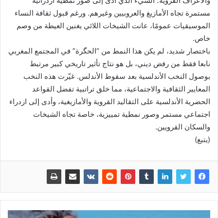
والأعراف القروية؛ الشيء الذي أدى إلى صور نمطية ازدرائية
مستمرة تجاه الأمازيغ والعروبيين وغيرهم. ورغم قبول ثقافة النساء
الموسيقيات عمومًا، عانت الشيخات اللائي يغنين العيطة من وصم
خاص.
باختصار شديد، لم يكن هذا النمط من “الحگرة” في المجتمع المغربي
نابعا فقط من رفض ديني، بل هو نتاج تأثير تاريخي كبير مرتبط
بوصول النخب الأندلسية بعد سقوط الأندلس. غيّرت هذه النخب
المعايير الثقافية والاجتماعية، مما خلق تراتبية تفضل القواعد
الحضرية الأندلسية على التقاليد القروية والأمازيغية، وأدى إلى ازدراء
اجتماعي مستمر وصور نمطية تمييزية، خاصة تجاه الشيخات
والسكان القرويين.
(يتبع)