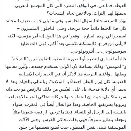
العيطة. فما هي، في الواقع، النظرة التي كان المجتمع المغربي
يحملها لهذا التراث، وبالأخص تجاه الشيخات؟
بهذه الصيغة، جاء السؤال الخامس، وفي ما يلي جواب ضيف المجلة:
كان هذا الخلط دائماً حجة مريحة، وحتى الباحثون المتميزون –
اسمحوا لي بهذه العبارة – وقعوا في هذا الفخ. إنه أمر مؤسف، لكنه
لا يأتي من فراغ. فالمشكلة تكتسي بعداً أكبر، فهي ذات طابع
سوسيولوجي، بل أنثروبولوجي.
غالباً ما تساوي النظرة أو الصورة النمطية التقليدية بين “الشيخة”
و”المومس”. وذلك ببساطة لأن الأولى تستخدم جسدها، وتُبرز مفاتنها
وبطنها… وأغتنم الفرصة هنا لأذكر أنه في الحضارات الإنسانية
القديمة، كان إبراز البطن احتفاءً بـ “الولادة”، وبالتالي بالحياة. وهذا لا
يحمل أي دلالة قدحية، بل على العكس من ذلك. فالرقص هو بحد ذاته
سرد متكامل، حيث إن الخطوات والحركات تحاكي الحياة الاجتماعية
وترويها بطريقتها الخاصة. وهذا هو الحال أيضاً في المغرب، سواء
بالنسبة إلى الرجال أو للنساء. فعندما ترخي الراقصة شعرها مثلاً
وتجعله يتطاير مموجاً، فهي بذلك تحاكي الفرس. وحتى الآلات
الموسيقية تتبنى نفس المنطق، حيث تُصنع معظمها من جلود