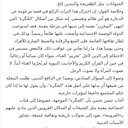
الحيوانات: مثل الطعريجة والبندير، إلخ.
وخلاصة القول، إن اختزال هذا التراث الرائع في قصة مزعومة عن
الدعارة هو أمر ظالم وتعسفي. إنه شكل من أشكال “الحُگرة” التي
انتهى “المخزن” نفسه إلى تبنيها في مرحلة معينة. فقد استوعبت
الدولة الوصمة الاجتماعية وأضفت عليها طابعاً رسمياً، وذلك في
إطار ثقافتها القائمة على المنع والرقابة والضبط الصارم للأفراد.
وحتى يومنا هذا، ما زلنا نعاني من عواقب ذلك. فالبعض مستمر في
الاحتكام إلى الدين لأجل “تحريم” الغناء، سواء كان نسائياً أو رجالياً.
في حين أن القرآن الكريم والأحاديث النبوية لم يُحرّما الغناء أبداً، لا
بصوت المرأة ولا بصوت الرجل.
وصولا إلى السؤال السادس، وبعيدا عن الدافع الديني، طلبت المجلة
من ضيفها أن يدلها على أصل هذه “الحگرة”، وأن يقول لها ما إذا كان
حكم المجتمع خاضعا لمؤثرات خارجية.
أجاب حسن نجمي بأن “الحگرة” الموجهة، خصوصًا إلى فئات
اجتماعية معينة مثل الشيخات أو السكان القرويين الذين ينادى عليهم
بـ«العروبية»، يعود إلى تحولات تاريخية وثقافية عميقة، تتجاوز
الأسباب الدينية.