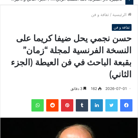
الرئيسية
/
ثقافة و فن
ثقافة و فن
حسن نجمي يحل ضيفا كريما على
النسخة الفرنسية لمجلة “زمان”
بقبعة الباحث في فن العيطة (الجزء
الثاني)
2026-07-01
162
3 دقائق
فيسبوك
تويتر
لينكدإن
‏Tumblr
بينتيريست
‏Reddit
واتساب