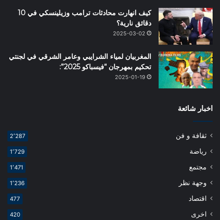
كيف انهارت محادثات ترامب وزيلينسكي في 10
دقائق نارية؟
2025-03-02
المغربيان لمياء الشرايبي وعامر الشرقي في لجنتي
تحكيم بمهرجان “فيسباكو 2025”:
2025-01-19
اخبار شائعة
ثقافة و فن
2٬287
رياضة
1٬729
مجتمع
1٬471
وجهة نظر
1٬236
اقتصاد
477
اخرى
420