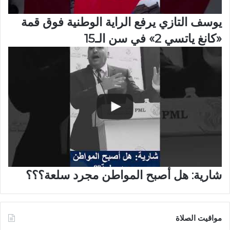
يوسف التازي يرفع الراية الوطنية فوق قمة
«كانغ ياتسي 2» في سن الـ15
شارية: هل أصبح المواطن مجرد سلعة؟؟؟
مواقيت الصلاة