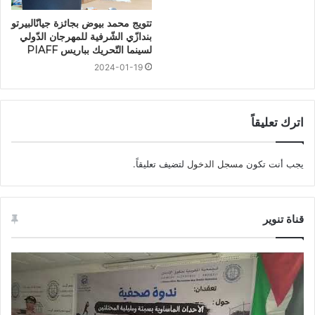
تتويج محمد بيوض بجائزة جيانّالبيرتو
بندازّي الشّرفية للمهرجان الدّولي
لسينما التّحريك بباريس PIAFF
2024-01-19
اترك تعليقاً
يجب أنت تكون
مسجل الدخول
لتضيف تعليقاً.
قناة تنوير