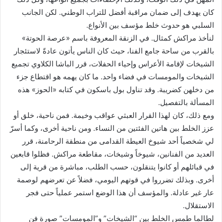
كان يهدف إلى ضمان مراقبة أفضل للتراب الوطني. لكن الجانب
السلبي هو حدوث خلط مؤسف بين الأنواع.
لنأخذ مراكش كمثال. في الزنقة المعروفة باسم «عرصة الحوتة»
بالقرب من ساحة جامع الفنا، حيث كان الناس يأتون عادةً لاستئجار
الشيخات لإقامة الأعراس وإحياء الحفلات، قرر الباشا الكلاوي تجميع
الشيخات والمومسات في فضاء واحد. ما كان يهمه هو اقتطاع جزء
من دخلهن كضريبة. وقد تناول بول باسكون في كتابه «الحوز» هذه
المسألة بالتفصيل.
ومع ذلك، كان لهذا القرار العبثي عواقب وخيمة. فمن ناحية، خلق أو
عزز الخلط بين هاتين الفئتين من النساء. ومن ناحية أخرى، وكما أسرّ
لي شخصياً أحد شيوخ العيطة القدامى من منطقة الرحامنة، قرر
العديد من الفنانين، شيوخاً وشيخات، مقاطعة مراكش. فظلوا قابعين
في قبائلهم أو كانوا يتنقلون، حسب الطلب، مباشرة من قرية إلى
أخرى. وبذلك تضرروا في قوتهم اليومي، فضلاً عن تعرضهم لوصمة
عار غير عادلة. والمؤسف أن هذا الوضع استمر عملياً حتى فجر
الاستقلال.
لطالما طمس الخلط بين “الشيخات” و”المومسات” صورة فن