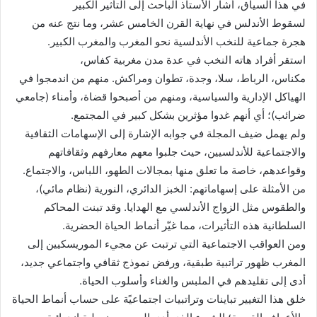
في هذا السياق، أشار الأستاذ الباحث إلى التأثير الكبير
لسقوط الأندلس في نهاية القرن الخامس عشر، وما نتج عنه من
هجرة جماعية للنخب الأندلسية نحو المغرب والمغرب الكبير.
استقر أفراد هاته النخب في عدة مدن مغربية كفاس،
مكناس، الرباط، سلا، وجدة، تطوان ومراكش. منهم من اندمجوا في
الهياكل الإدارية والسياسية، ومنهم من أصبحوا قضاة، وأمناء (جامعي
ضرائب)؛ أي أنهم غدوا مؤثرين بشكل كبير في المجتمع.
ولم يهمل ضيف المجلة في جوابه الإشارة إلى الإسهامات الثقافية
والاجتماعية للأندلسيين، حيث جلبوا معهم معارفهم وثقافاتهم
وقواعدهم، خاصة ما تعلق منها بمجالات الطهو، اللباس، والاجتماع.
من الأمثلة على إسهاماتهم: الخبز الدائري، النورية (نظام مائي)،
والطقوس مثل الزواج الأندلسي مع الهدايا. وقد تبنت المحاكم
السلطانية هذه التأثيرات، مما غيّر أنماط الحياة الحضرية.
ومن العواقب الاجتماعية التي ترتبت عن مجيء الموريسكيين إلى
المغرب ظهور تراتبية طبقية، ورفض نموذج ثقافي واجتماعي جديد،
أدى إلى تقليدهم في الملبس والغناء وأسلوب الحياة.
خلق هذا التغيير تباينات وتراتبيات اجتماعيًة على حساب أنماط الحياة