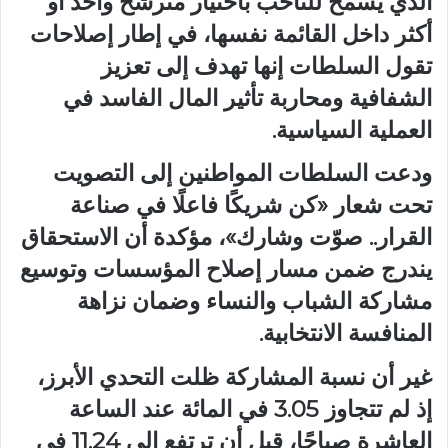
الذي يسمح للناخب باختيار مترشح واحد أو
أكثر داخل القائمة نفسها، في إطار إصلاحات
تقول السلطات إنها تهدف إلى تعزيز
الشفافية ومحاربة تأثير المال الفاسد في
العملية السياسية.
ودعت السلطات المواطنين إلى التصويت
تحت شعار «كن شريكًا فاعلًا في صناعة
القرار.. صوّت وشارك»، مؤكدة أن الاستحقاق
يندرج ضمن مسار إصلاح المؤسسات وتوسيع
مشاركة الشباب والنساء وضمان نزاهة
المنافسة الانتخابية.
غير أن نسبة المشاركة ظلت التحدي الأبرز،
إذ لم تتجاوز 3.05 في المائة عند الساعة
العاشرة صباحًا، قبل أن ترتفع إلى 11.24 في