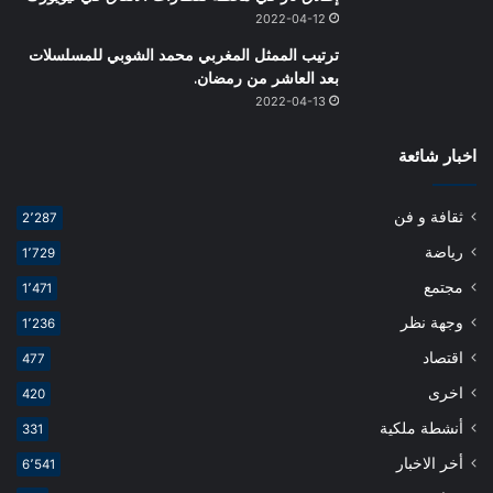
2022-04-12
ترتيب الممثل المغربي محمد الشوبي للمسلسلات
بعد العاشر من رمضان.
2022-04-13
اخبار شائعة
ثقافة و فن
2٬287
رياضة
1٬729
مجتمع
1٬471
وجهة نظر
1٬236
اقتصاد
477
اخرى
420
أنشطة ملكية
331
أخر الاخبار
6٬541