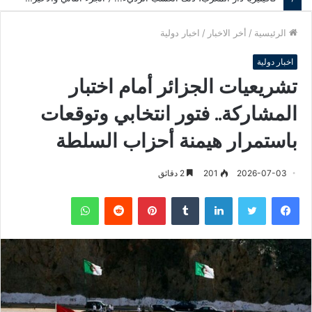
الرئيسية
/
أخر الاخبار
/
اخبار دولية
اخبار دولية
تشريعيات الجزائر أمام اختبار
المشاركة.. فتور انتخابي وتوقعات
باستمرار هيمنة أحزاب السلطة
2026-07-03
201
2 دقائق
فيسبوك
تويتر
لينكدإن
‏Tumblr
بينتيريست
‏Reddit
واتساب