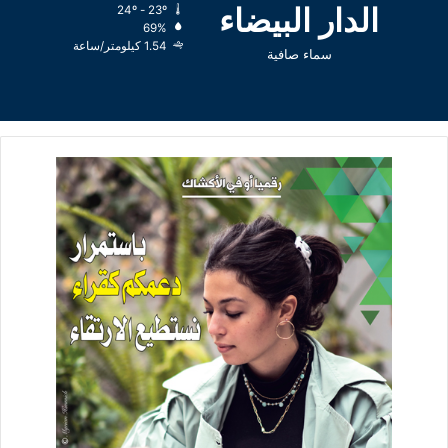
الدار البيضاء
24º - 23º
69%
1.54 كيلومتر/ساعة
سماء صافية