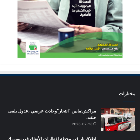
مختارات
مراكش:مابين “انتحار”وحادث عرضي ،عدول يلقى
حتفه..
2026-02-28
إطلاق نار في محطة لقطارات الأنفاق في نيويورك