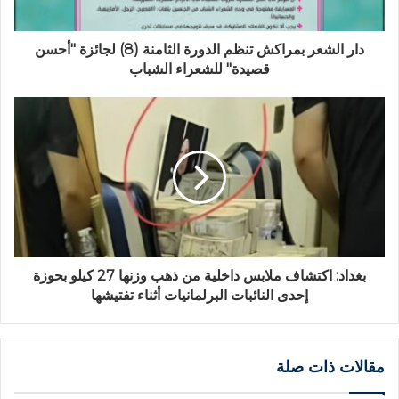
دار الشعر بمراكش تنظم الدورة الثامنة (8) لجائزة "أحسن
قصيدة" للشعراء الشباب
بغداد: اكتشاف ملابس داخلية من ذهب وزنها 27 كيلو بحوزة
إحدى النائبات البرلمانيات أثناء تفتيشها
مقالات ذات صلة