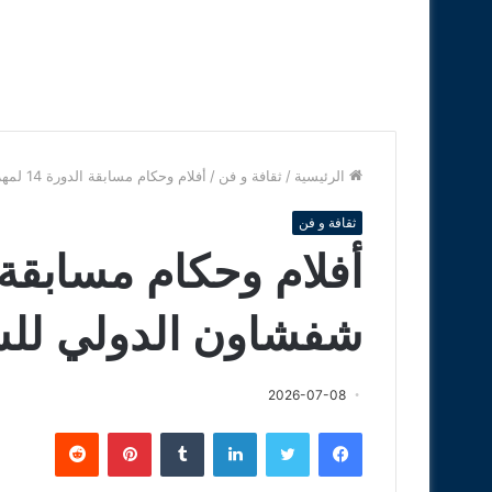
الرئيسية
/
ثقافة و فن
/
أفلام وحكام مسابقة الدورة 14 لمهرجان شفشاون الدولي للسينما:
ثقافة و فن
شفشاون الدولي للسي
2026-07-08
فيسبوك
تويتر
لينكدإن
‏Tumblr
بينتيريست
‏Reddit