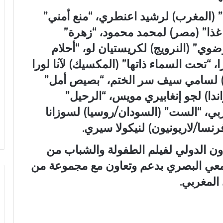
ان” (المغرب) لرشيد اعنطري، “منع أمني”
غذا” (مصر) لمحمد محمود، “زهرة”
وضوي” (النرويج) لكريستيان لو، “أحلام
، “تحت السماء ذاتها” (المكسيك) لآنا لورا
ب) لسامي سيف سر الختم، “بصيص أمل”
رواندا) لجو إنغابيري مويس، “الرحيل”
ي، “الست” (السودان/روسيا) لسوزانا
نسا/لاريونيون) لنيكولا سيري.
ن الدولي لفيلم الطفولة والشباب من
سمعي البصري بدعم وتعاون مع مجموعة من
المغربي.