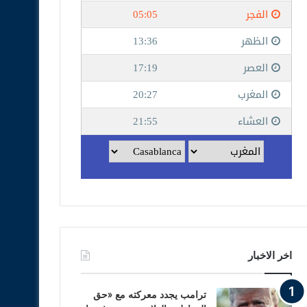
اخر الاخبار
ترامب يجدد معركته مع «حق