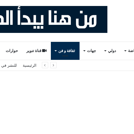
اضة
دولي
جهات
ثقافة و فن
قناة تنوير
حوارات
لثاني والأخير). ذ. عبدالواحد حمزة.
الرئيسية
للنشر في ت