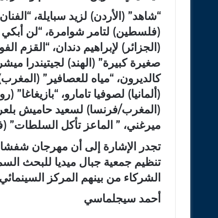
“شاهد” (الأردن) لزيد سبايلة، “الفن
(فلسطين) لتامر شوامرة، “لن أبكي 
(الجزائر) لإبراهيم دندان، “القزم الف
صغيرة كبيرة” (الهند) لجيتيندرا ميشرا
كالديرون، “مياه للعصافير” (المغر
(ألمانيا) لصوفيا تامارو، “بازيغاغا” (
(المغرب/فرنسا) لسعيد حاميش بلعرب
ميرغني، ” الماعز تأكل السلطات” (فر
تجدر الإشارة إلى أن مهرجان شفشاو
تنظيم جمعية جبال ميديا للبحث ال
الشركاء من بينهم المركز السينمائي 
أحمد سيجلماسي