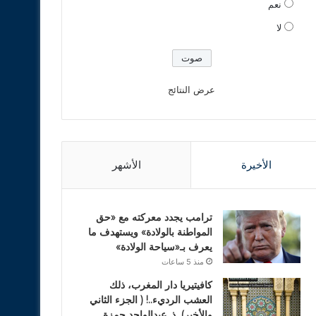
نعم
لا
عرض النتائج
الأخيرة
الأشهر
ترامب يجدد معركته مع «حق
المواطنة بالولادة» ويستهدف ما
يعرف بـ«سياحة الولادة»
منذ 5 ساعات
كافيتيريا دار المغرب، ذلك
العشب الرديء..! ( الجزء الثاني
والأخير). ذ. عبدالواحد حمزة.