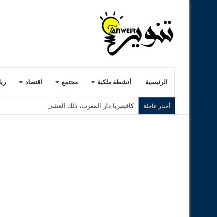
الرئيسية
أنشطة ملكية
مجتمع
اقتصاد
ري
كافيتيريا دار المغرب، ذلك العشب الرديء..! ( الجزء ا
أخبار عاجلة