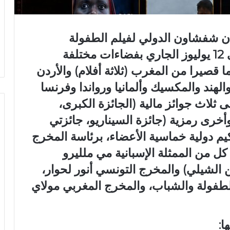
ة الدورة 14 لمهرجان شفشاون الدولي لفيلم الطفولة
والشباب، المزمع تنظيمها من 10 إلى 12 يوليوز الجاري بفضاءات مختلفة
 العتيقة، أربعة عشر (14) فيلما قصيرا من المغرب (ثلاثة أفلام) والأردن
هند والمكسيك وألمانيا ورواندا وفرنسا
ثلاث جوائز مالية (الجائزة الكبرى،
وأخرى رمزية (جائزة السيناريو، جائزتي
كيم دولية خماسية الأعضاء، برئاسة المخرج
ل من الممثلة الإسبانية مي ملليرو
 الشيلي) والمخرج التونسي أنور لحوار،
طفولة والشباب، والمخرج المغربي مولاي
ا: