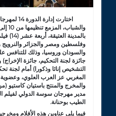
اختارت إدار
بالمدينة
وفلسطين ومصر والجزائر والنرويج وال
والسودان وروسيا، وذلك للتنافس على 
جائزة لجنة التحكيم، جائزة الإخراج) 
التشخيص إناثا وذكورا) أمام لجنة تح
المغربي عز العرب العلوي، وعضوية ك
والمخرج والمنتج باستيان كاستيو (من
مدير مهرجان سوسة الدولي لفيلم ال
الطيب بوحنانة.
فيما يلي عناوين هذه الأفلام ومخرجيه