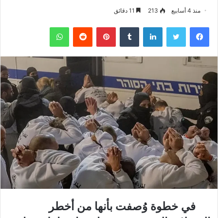
منذ 4 أسابيع
213
11 دقائق
فيسبوك
تويتر
لينكدإن
‏Tumblr
بينتيريست
‏Reddit
واتساب
في خطوة وُصفت بأنها من أخطر