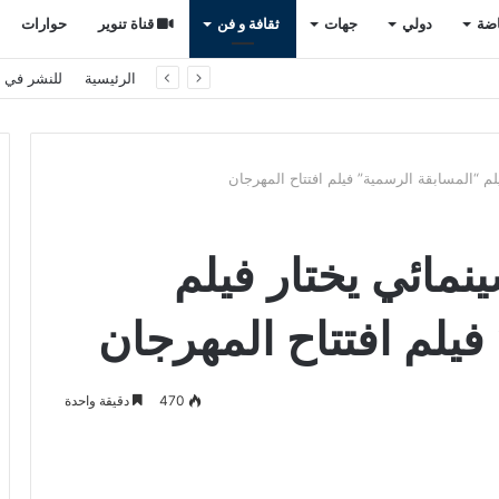
اضة
دولي
جهات
ثقافة و فن
قناة تنوير
حوارات
ى رادار النادي الفرنسي .
الرئيسية
للنشر في ت
لم “المسابقة الرسمية” فيلم افتتاح المهرجان
نمائي يختار فيلم
فيلم افتتاح المهرجان
470
دقيقة واحدة