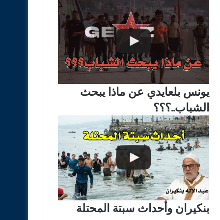
يونس بلعايدي عن ماذا يبحث
الشباب..؟؟؟
بنكيران وأحداث سبتة المحتلة