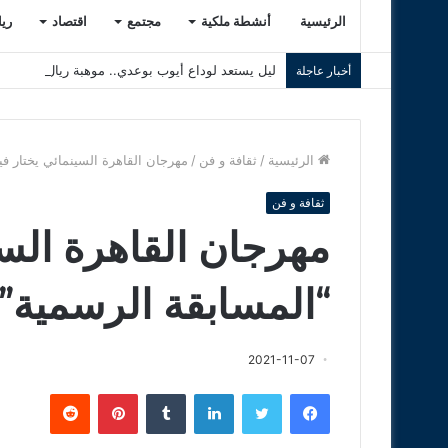
الرئيسية
أنشطة ملكية
مجتمع
اقتصاد
ري
ليل يستعد لوداع أيوب بوعدي.. موهبة ريال مدريد عل
أخبار عاجلة
الرئيسية
/
ثقافة و فن
/
مهرجان القاهرة السينمائي يختار في
ثقافة و فن
مهرجان القاهرة السي
“المسابقة الرسمية” 
2021-11-07
فيسبوك
تويتر
لينكدإن
‏Tumblr
بينتيريست
‏Reddit