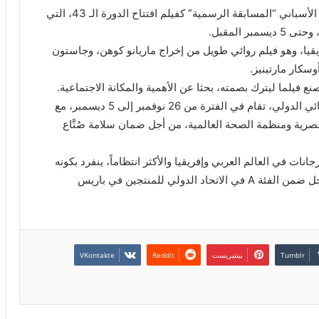
أعلن مهرجان القاهرة السينمائي الدولي، اختيار الفيلم الأسباني “المسابقة الرسمية” كفيلم افتتاح الدورة الـ 43، التي
يا، وهو فيلم روائي طويل من إخراج ماريانو كوهن، وجاستون
وسكار مارتينيز.
ع فيلما ليترك بصمته، بحثا عن الأهمية والمكانة الاجتماعية.
يشار إلى أن الدورة الـ 43 من مهرجان القاهرة السينمائي الدولي، تقام في الفترة من 26 نوفمبر إلى 5 ديسمبر، مع
المصرية ومنظمة الصحة العالمية، من أجل ضمان سلامة صُنَّاع
ات في العالم العربي وإفريقيا والأكثر انتظاماً، ينفرد بكونه
المهرجان الوحيد في المنطقة العربية والإفريقية المسجل ضمن الفئة A في الاتحاد الدولي للمنتجين في باريس
بينتيريست