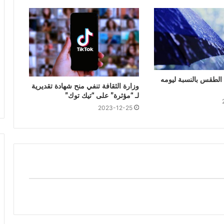
الطقس بالنسبة ليومه
وزارة الثقافة تنفي منح شهادة تقديرية
لـ “مؤثرة” على “تيك توك”
2023-12-25