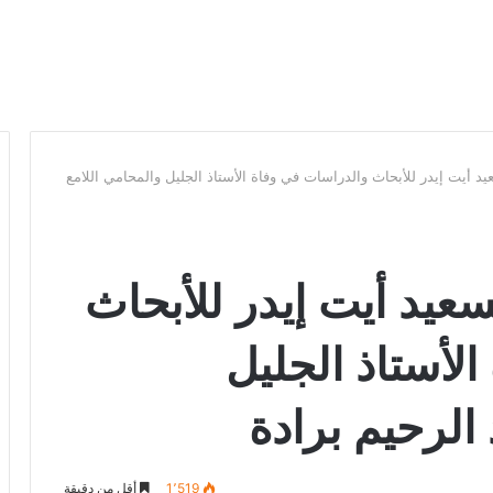
د أيت إيدر للأبحاث والدراسات في وفاة الأستاذ الجليل والمحامي اللامع
عيد أيت إيدر للأبحاث
لأستاذ الجليل
الرحيم برادة
1٬519
أقل من دقيقة