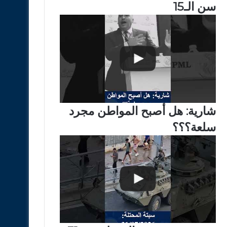
سن الـ15
شارية: هل أصبح المواطن مجرد
سلعة؟؟؟