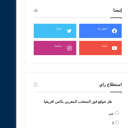
إتبعنا
انظم لنا
تابعنا
تابعنا
متابعنا
استطلاع راي
هل تتوقع فوز المنتخب المغربي بكاس افريقيا
نعم
لا