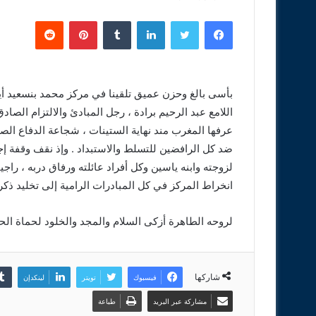
فيسبوك
تويتر
لينكدإن
‏Tumblr
بينتيريست
‏Reddit
بأسى بالغ وحزن عميق تلقينا في مركز محمد بنسعيد أيت
اللامع عبد الرحيم برادة ، رجل المبادئ والالتزام ال
عرفها المغرب مند نهاية الستينات ، شجاعة الدفاع ال
ضد كل الرافضين للتسلط والاستبداد . وإذ نقف وقفة إ
لزوجته وابنه ياسين وكل أفراد عائلته ورفاق دربه ، راج
انخراط المركز في كل المبادرات الرامية إلى تخليد ذكر
لروحه الطاهرة أزكى السلام والمجد والخلود لحماة الحري
شاركها
فيسبوك
تويتر
لينكدإن
مشاركة عبر البريد
طباعة