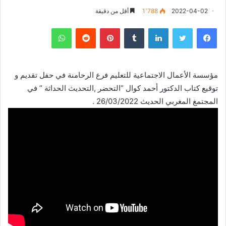
2022-04-02
1٬788
أقل من دقيقة
فيسبوك
تويتر
لينكدإن
‏Tumblr
بينتيريست
‏Reddit
واتساب
مؤسسة الأعمال الاجتماعية للتعليم فرع الرحامنة في حفل تقديم و
توقيع كتاب الدكتور أحمد كوال “التحضر ,التحديث الحداثة ” في
المجتمغ المغربي الحديث 26/03/2022 .