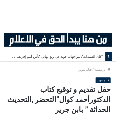
“كان السيدات”: مواجهات قوية في ربع نهائي كأس أمم إفريقيا بالمغرب
الرئيسية
/
قناة تنوير
قناة تنوير
حفل تقديم و توقيع كتاب
الدكتورأحمد كوال”التحضر ,التحديث
الحداثة ” بابن جرير