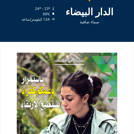
الدار البيضاء
24º - 23º
69%
1.54 كيلومتر/ساعة
سماء صافية