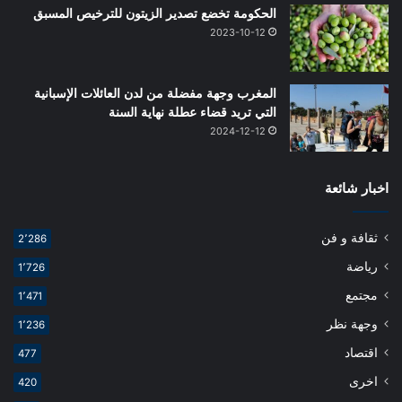
الحكومة تخضع تصدير الزيتون للترخيص المسبق
2023-10-12
المغرب وجهة مفضلة من لدن العائلات الإسبانية
التي تريد قضاء عطلة نهاية السنة
2024-12-12
اخبار شائعة
ثقافة و فن
2٬286
رياضة
1٬726
مجتمع
1٬471
وجهة نظر
1٬236
اقتصاد
477
اخرى
420