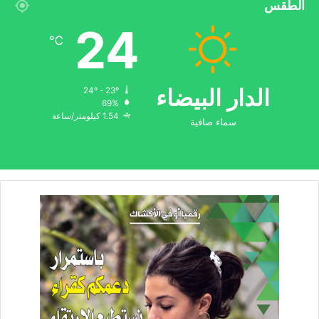
الطقس
24
℃
الدار البيضاء
24º - 23º
69%
1.54 كيلومتر/ساعة
سماء صافية