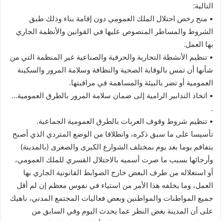
التالية:
• منح رخص احتلال الملك العمومي دون إقامة بناء وذلك طبق
الشروط والمساطر المنصوص عليها في القوانين والأنظمة الجاري
بها العمل.
• تنظيم الأنشطة التجارية والحرفية والصناعية غير المنظمة التي من
شأنها أن تمس بالوقاية الصحية والنظافة وسلامة المرور والسكينة
العمومية أو تضر بالبيئة والمساهمة في مراقبتها.
• اتخاذ التدابير الرامية إلى ضمان سلامة المرور بالطرق العمومية…
.
• تنظيم شروط وقوف العربات بالطرق العمومية الجماعية.
تأسيسا على ما سبق ذكره، وانطلاقا من الوضع المتردي الذي أصبح
يتفاقم يوما بعد يوم بمختلف الشوارع الكبرى والصغرى (بالمدينة)
وأرجائها بسبب ما صرت أسميه بالاحتلال القسري للملك العمومي،
أو استغلاله من طرف البعض خارج الضوابط القانونية الجاري بها
العمل، وما يخلفه هذا الأمر من استياء في نفوس معظم إن لم أقل
جميع المواطنات والمواطنين وبعض فعاليات المجتمع المدني، ناهيك
على أن المدينة بغض النظر عما يحدث اليوم وفي السابق من