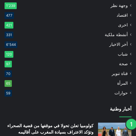
وجهة نظر
1٬239
اقتصاد
477
اخرى
421
أنشطة ملكية
331
أخر الاخبار
6٬544
شباب
120
صحة
97
قناة تنوير
70
المرأة
65
حوارات
59
أخبار وطنية
كولومبيا تعلن تحولا في موقفها من قضية الصحراء
وتؤكد الاعتراف بسيادة المغرب على أقاليمه