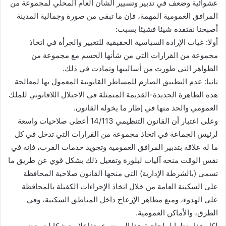
عشوائية وضعف في تدبير وتسيير الشأن العام المحلي لمجموعة من
المرافق العمومية المهمة، فإن ما تبقى من صورة وجمالية المدينة
أصبحنا نفتقده شيئا فشيئا بسبب:
أولا: غياب الإرادة السياسية الحقيقية للتغيير والجرأة في اتخاذ
مجموعة من القرارات التي من شأنها الحسم مع مجموعة من
الظواهر التي طورت من أساليبها وتمادت في ذلك.
ثانيا: عدم التطبيق الصارم للمساطر القانونية المعمول بها لمعالجة
هذه الظاهرة الجديدة-القديمة المتمثلة في الاحتلال اللاقانوني للملك
العمومي والحد منها في إطار ما يخوله القانون.
وعلى اعتبار أن القانون التنظيمي 14/113 أعطى صلاحيات واسعة
لرئيس الجماعة في اتخاذ مجموعة من القرارات التي تدخل في كل
ما له علاقة بتدبير المرافق العمومية وتجويد خدمات القرب، فإنه في
نفس الوقت منحه آليات لبلورة وتفعيل ذلك بشكل قوي عن طريق ما
تسمى (بالشرطة الإدارية) التي منحها القانون صلاحية المحافظة
على السكينة العامة من خلال اتخاذ الإجراءات الكفيلة بالمحافظة
على الهدوء، ومنع مظاهر الإزعاج داخل المناطق السكنية، وفي
الطرق، والأماكن العمومية.
لكل هذا ونظرا لملحاحية هذا الموضوع وتفاعلا مع شكايات بعض