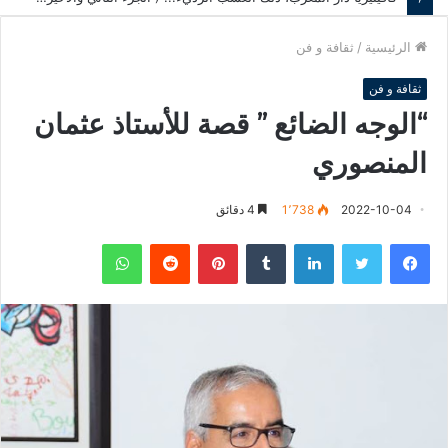
الرئيسية
/
ثقافة و فن
ثقافة و فن
“الوجه الضائع ” قصة للأستاذ عثمان
المنصوري
2022-10-04
1٬738
4 دقائق
فيسبوك
تويتر
لينكدإن
‏Tumblr
بينتيريست
‏Reddit
واتساب