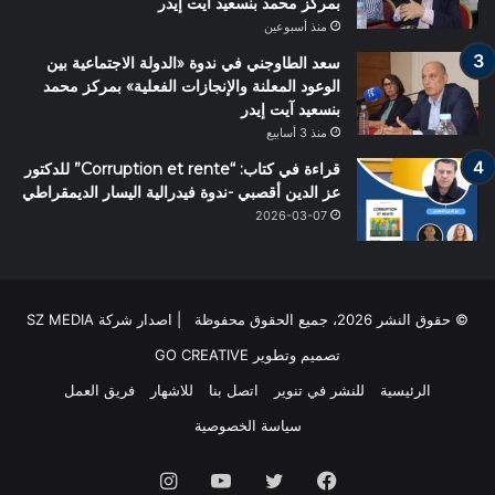
بمركز محمد بنسعيد آيت إيدر
منذ أسبوعين
سعد الطاوجني في ندوة «الدولة الاجتماعية بين
الوعود المعلنة والإنجازات الفعلية» بمركز محمد
بنسعيد آيت إيدر
منذ 3 أسابيع
قراءة في كتاب: “Corruption et rente” للدكتور
عز الدين أقصبي -ندوة فيدرالية اليسار الديمقراطي
2026-03-07
© حقوق النشر 2026، جميع الحقوق محفوظة | اصدار شركة SZ MEDIA
تصميم وتطوير
GO CREATIVE
الرئيسية
للنشر في تنوير
اتصل بنا
للاشهار
فريق العمل
سياسة الخصوصية
فيسبوك
تويتر
يوتيوب
انستقرام