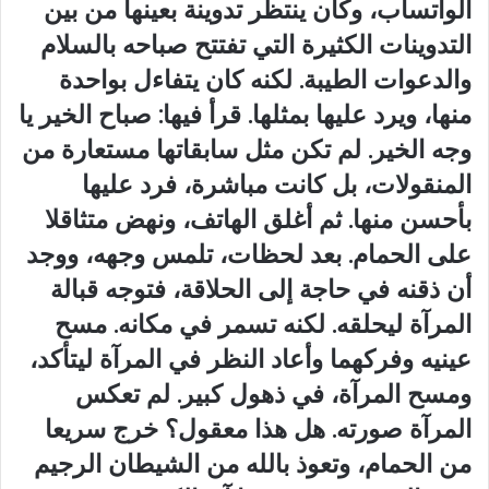
الواتساب، وكان ينتظر تدوينة بعينها من بين
التدوينات الكثيرة التي تفتتح صباحه بالسلام
والدعوات الطيبة. لكنه كان يتفاءل بواحدة
منها، ويرد عليها بمثلها. قرأ فيها: صباح الخير يا
وجه الخير. لم تكن مثل سابقاتها مستعارة من
المنقولات، بل كانت مباشرة، فرد عليها
بأحسن منها. ثم أغلق الهاتف، ونهض متثاقلا
على الحمام. بعد لحظات، تلمس وجهه، ووجد
أن ذقنه في حاجة إلى الحلاقة، فتوجه قبالة
المرآة ليحلقه. لكنه تسمر في مكانه. مسح
عينيه وفركهما وأعاد النظر في المرآة ليتأكد،
ومسح المرآة، في ذهول كبير. لم تعكس
المرآة صورته. هل هذا معقول؟ خرج سريعا
من الحمام، وتعوذ بالله من الشيطان الرجيم