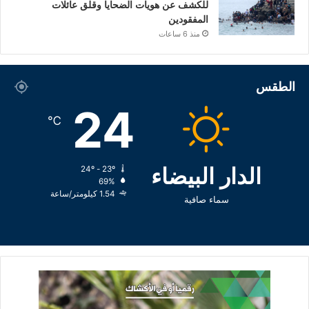
للكشف عن هويات الضحايا وقلق عائلات
المفقودين
منذ 6 ساعات
الطقس
24
℃
الدار البيضاء
24º - 23º
69%
1.54 كيلومتر/ساعة
سماء صافية