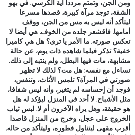
ومن الجن، وتمتم مرددا آية الكرسي. في بهو
الشقة، توجد مرآة كبيرة، قصدها مسرعا
ليتأكد أنه ليس به مس من الجن، ووقف
أمامها. فاقشعر جلده من الخوف. هي أيضا لا
تعكس صورته. ما الأمر يا ترى؟ هل هي كاميرا
خفية؟ تذكر فيلما شاهده ذات يوم، عن حالة
مشابهة، مات فيها البطل، ولم ينتبه إلى ذلك.
تساءل مع نفسه: هل مت؟ لذلك لا تظهر
صورتي في المرآة؟ تلمس الأثاث، وتنفس،
فوجد أن إحساسه لم يتغير، وأنه ليس شفافا،
مثل الأشباح. لا أحد في المنزل ليؤكد له هل
هو حقيقة، وهل يراه الآخرون أم لا. لبس ثياب
الخروج على عجل، وخرج من المنزل قاصدا
أقرب مقهى ليتناول فطوره، وليتأكد من حاله.