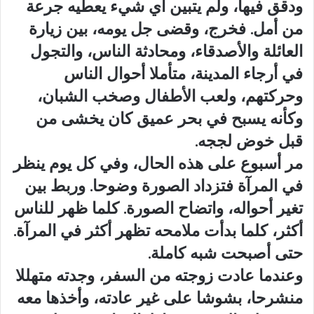
ودقق فيها، ولم يتبين أي شيء يعطيه جرعة
من أمل. فخرج، وقضى جل يومه، بين زيارة
العائلة والأصدقاء، ومحادثة الناس، والتجول
في أرجاء المدينة، متأملا أحوال الناس
وحركتهم، ولعب الأطفال وصخب الشبان،
وكأنه يسبح في بحر عميق كان يخشى من
قبل خوض لججه.
مر أسبوع على هذه الحال، وفي كل يوم ينظر
في المرآة فتزداد الصورة وضوحا. وربط بين
تغير أحواله، واتضاح الصورة. كلما ظهر للناس
أكثر، كلما بدأت ملامحه تظهر أكثر في المرآة.
حتى أصبحت شبه كاملة.
وعندما عادت زوجته من السفر، وجدته متهللا
منشرحا، بشوشا على غير عادته، وأخذها معه