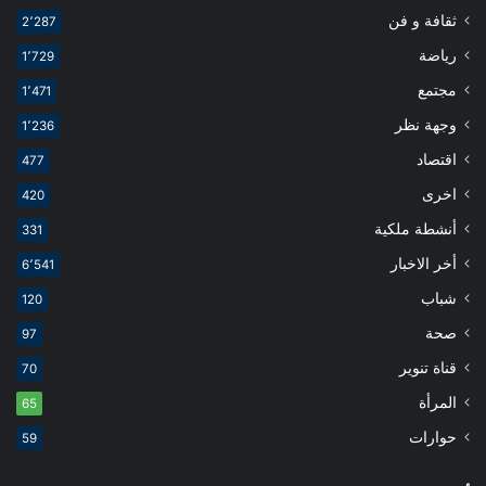
ثقافة و فن
2٬287
رياضة
1٬729
مجتمع
1٬471
وجهة نظر
1٬236
اقتصاد
477
اخرى
420
أنشطة ملكية
331
أخر الاخبار
6٬541
شباب
120
صحة
97
قناة تنوير
70
المرأة
65
حوارات
59