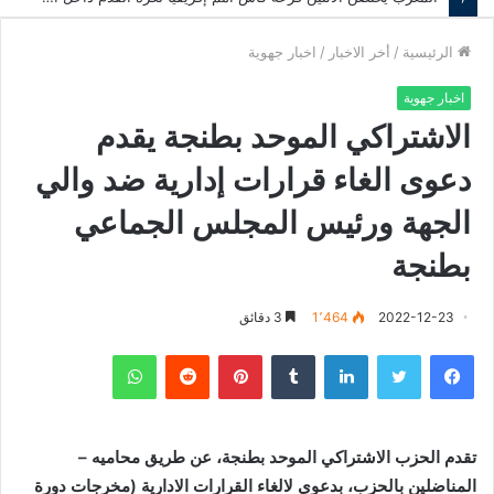
الرئيسية
/
أخر الاخبار
/
اخبار جهوية
اخبار جهوية
الاشتراكي الموحد بطنجة يقدم
دعوى الغاء قرارات إدارية ضد والي
الجهة ورئيس المجلس الجماعي
بطنجة
2022-12-23
1٬464
3 دقائق
فيسبوك
تويتر
لينكدإن
‏Tumblr
بينتيريست
‏Reddit
واتساب
تقدم الحزب الاشتراكي الموحد بطنجة، عن طريق محاميه –
المناضلين بالحزب، بدعوى لالغاء القرارات الادارية (مخرجات دورة