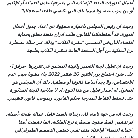
أعمال الدورات النقط الإضافية التي يقترحها عامل العمالة أو الإقليم
أو من ينوب عنه، ولا سيما تلك التي تكتسي طابعا استعجاليا”.
وحيث ان رئيس المجلس باعتباره مسؤولا عن اعداد جدول أعمال
الدورة، قد أسقطخلافا للقانون طلب ادراج نقطة تتعلق بحماية
الفضاء التاريخي المسمى “مقبرة الكلاب” وذلك عبر سلك مسطرة
نزع الملكية من أجل المنفعة العامة لمقبرة الكلاب بطنجة.
وحيث ان تعليل لجنة التعمير والبيئة المضمن في تقريرها -مرفق1-
على ضوء اجتماع يوم الاثنين 26 شتنبر 2022 جاء مشوبا بعيب عدم
الاختصاص، ولا يجد أساسا قانونيا أو منطقيا، ذلك أن المجلس هو
المخول له اصدار تعليل من هذا النوع، اذ لا صلاحية للجنة المذكورة
حتى تسقط النقاط المدرجة بحكم القانون، وبموجب قانون تنظيمي.
وحيث انه من جهة ثانية، فان رسالة السيد عامل عمالة طنجة-أصيلة،
لم تتضمن فقط سلوك مسطرة نزع الملكية، انما تضمنت أيضا
“حماية الفضاء”(واعداد ملف تقني يتضمن التصميم الطبوغرافي
للقطعة، مساحتها وملاكها..)