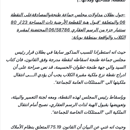
-حول بطلان مداولات مجلس جماعة طنجةوالمصادقةعلى النقطة
06 والمتعلقة “قبول هبة للقطعة الأرضية ذات المساحة 23 ار 80
سنتيار جزء من الرسم العقاري 06/58786 المحتضنة لمقبرة
الكلاب والواقعة بمنطقة بوبانة:
حيث انه استطرادا للسبب المذكور سابقا في بطلان قرار رئيس
مجلس جماعة طنجة اسقاطه لنقطة مدرجة وفق القانون، فان كتاب
السيد والي جهة طنجة-تطوان-الحسيمة، قد نص صراحة على أن
ادراج نقطة نزع ملكية مقبرة الكلاب يجب أن يؤدي الــــى انتقال
ملكيتها الى “الممتلكات العامة للجماعة”.
وبإسقاط رئيس المجلس لهذه النقطة، ومعه لجنة التعمير والبيئة،
وتعويضها بقبول الهبة لذات الرسم العقاري، نصبح أمام انتقال
الملكية الى “الممتلكات الخاصة للجماعة”.
وحيث انه غني عن البيان أن القانون 75.19 المتعلق بنظام الأملاك