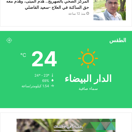
المركز الصحي بالصهريج… هُدم المبنى، وهُدم معه
حق الساكنة في العلاج -سعيد الفاضلي
منذ 12 ساعة
الطقس
24
℃
الدار البيضاء
24º - 23º
69%
1.54 كيلومتر/ساعة
سماء صافية