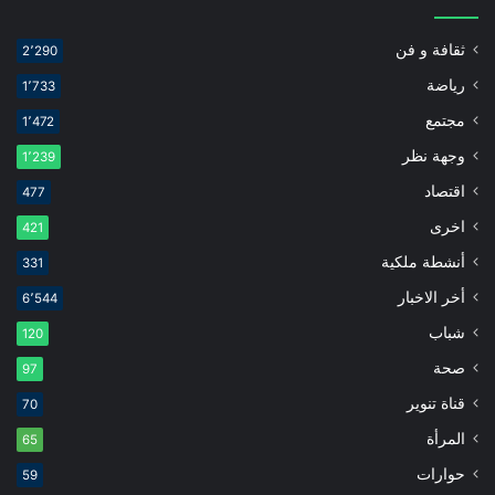
ثقافة و فن
2٬290
رياضة
1٬733
مجتمع
1٬472
وجهة نظر
1٬239
اقتصاد
477
اخرى
421
أنشطة ملكية
331
أخر الاخبار
6٬544
شباب
120
صحة
97
قناة تنوير
70
المرأة
65
حوارات
59