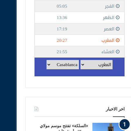
اخر الاخبار
«السلكة» تفتتح موسم مولاي