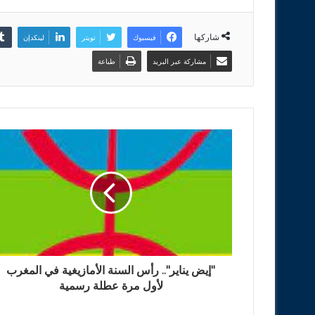
شاركها
فيسبوك
تويتر
لينكدإن
مشاركة عبر البريد
طباعة
"إيض يناير".. رأس السنة الأمازيغية في المغرب
لأول مرة عطلة رسمية