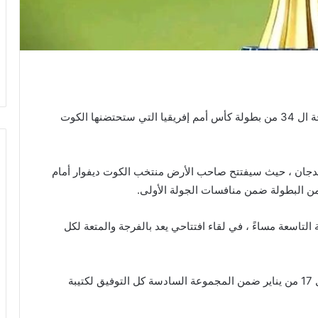
عشاق الساحرة المستديرة على موعد مع افتتاح النسخة ال 34 من بطولة كأس أمم إفريقيا التي ستحتضنها الكوت
بيدجان ، حيث سيفتتح صاحب الأرض منتخب الكوت ديفوار أمام
 من البطولة ضمن منافسات الجولة الأولى.
التاسعة مساءً ، في لقاء افتتاحي يعد بالفرجة والمتعة لكل
ونشير أن منتخبنا الوطني سيلاقي منتخب تنزانيا في ال 17 من يناير ضمن المجموعة السادسة كل التوفيق لكتيبة