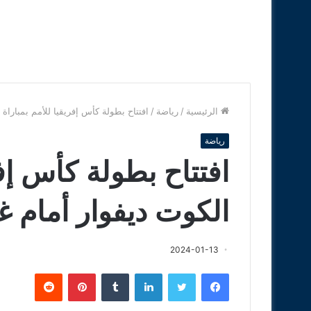
الرئيسية
/
رياضة
/
افتتاح بطولة كأس إفريقيا للأمم بمباراة 
رياضة
افتتاح بطولة كأس إفر
الكوت ديفوار أمام غي
2024-01-13
فيسبوك
تويتر
لينكدإن
‏Tumblr
بينتيريست
‏Reddit