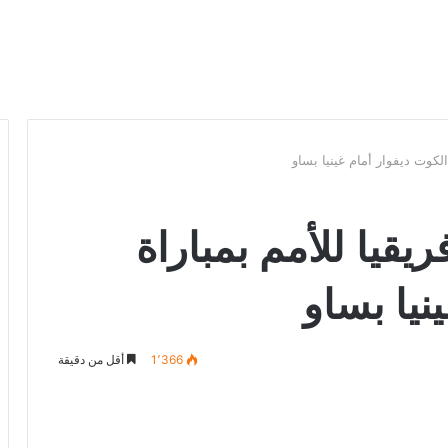
الكوت ديفوار أمام غينيا بساو
يقيا للأمم بمباراة
نيا بساو
1٬366
أقل من دقيقة