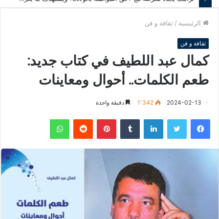
الرئيسية
/
ثقافة و فن
ثقافة و فن
كمال عبد اللطيف في كتاب جديد:
طعم الكلمات.. أحوال ومعاينات
2024-02-13
1٬342
دقيقة واحدة
فيسبوك
تويتر
لينكدإن
‏Tumblr
بينتيريست
‏Reddit
واتساب