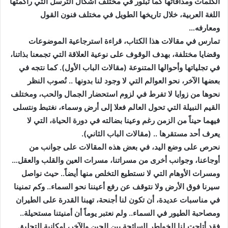
الكلمات ومذاقاتها كما تبلور في مختلف أشكال الترسل التي راكمتها
اللغة العربية، خلال تاريخها الطويل في مختلف فنون القول
ومعارفه…
تمارس في مقالات هذا الكتاب، قراءة استرجاعية الموضوعات
وقضايا مختلفة، بهدف الوقوف على نوعية العلاقة التي تجمعنا بذاتنا،
في تجلياتها وأحوالها المتنوعة (مقالات الباب الأول). كما نتجه في
بعضها الآخر، نحو العوالم التي لا وجود لنا بدونها .. نُصوب النظر
نحوها من زوايا لا تفرط في لزوم استحضار الجمال والحب، ومختلف
القيم النبيلة التي تحول العالم فعلا إلى أرض وسماء، نغتبط ونتسلى
فيهما حيناً من الزمن رغم وعينا بضالته في دورة الحياة، التي لا
يعرف أحد مستقرها .. (مقالات الباب الثاني).
نحرص على وضع اليد، في بعض هذه المقالات على جوانب من
أوجاعنا، وجوانب أخرى من مسراتنا، مسرات العين والقلب والعقل…
ومسرات الأوهام التي لا نستطيع التخلص منها أيضاً.. حيث نواصل
سيرنا فوق الأرض ولا نتوقف عن رفع أعيننا نحو السماء.. وكم تمنينا
في مناسبات عديدة، أن تكون لنا أجنحة، تهبنا القدرة على الطيران
ومصاحبة الطيور في السماء.. ولم نعتبر يوماً أن أمنيتنا مستحيلة..
فقد أتاحت لنا الخواطر السائحة بين الحين والآخر، إمكانية التحليق