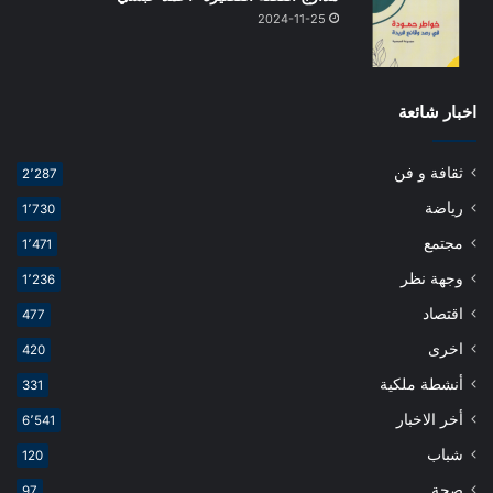
2024-11-25
اخبار شائعة
ثقافة و فن
2٬287
رياضة
1٬730
مجتمع
1٬471
وجهة نظر
1٬236
اقتصاد
477
اخرى
420
أنشطة ملكية
331
أخر الاخبار
6٬541
شباب
120
صحة
97