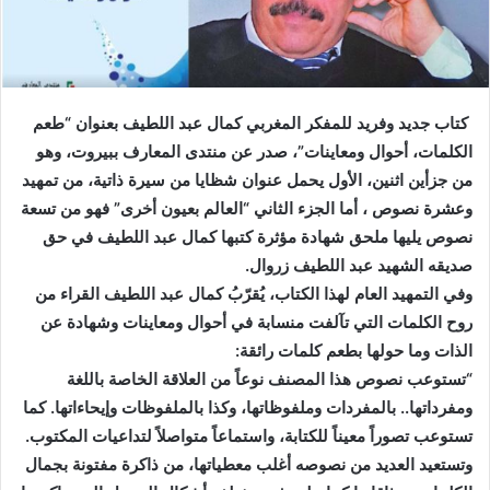
كتاب جديد وفريد للمفكر المغربي كمال عبد اللطيف بعنوان “طعم
الكلمات، أحوال ومعاينات”، صدر عن منتدى المعارف ببيروت، وهو
من جزأين اثنين، الأول يحمل عنوان شظايا من سيرة ذاتية، من تمهيد
وعشرة نصوص ، أما الجزء الثاني “العالم بعيون أخرى” فهو من تسعة
نصوص يليها ملحق شهادة مؤثرة كتبها كمال عبد اللطيف في حق
صديقه الشهيد عبد اللطيف زروال.
وفي التمهيد العام لهذا الكتاب، يُقرّبُ كمال عبد اللطيف القراء من
روح الكلمات التي تآلفت منسابة في أحوال ومعاينات وشهادة عن
الذات وما حولها بطعم كلمات رائقة:
“تستوعب نصوص هذا المصنف نوعاً من العلاقة الخاصة باللغة
ومفرداتها.. بالمفردات وملفوظاتها، وكذا بالملفوظات وإيحاءاتها. كما
تستوعب تصوراً معيناً للكتابة، واستماعاً متواصلاً لتداعيات المكتوب.
وتستعيد العديد من نصوصه أغلب معطياتها، من ذاكرة مفتونة بجمال