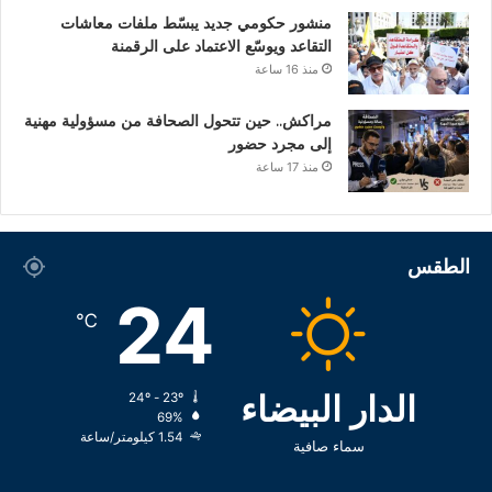
منشور حكومي جديد يبسّط ملفات معاشات
التقاعد ويوسّع الاعتماد على الرقمنة
منذ 16 ساعة
مراكش.. حين تتحول الصحافة من مسؤولية مهنية
إلى مجرد حضور
منذ 17 ساعة
الطقس
24
℃
الدار البيضاء
24º - 23º
69%
1.54 كيلومتر/ساعة
سماء صافية