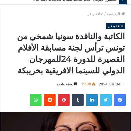
الرئيسية
/
ثقافة و فن
ثقافة و فن
الكاتبة والناقدة سونيا شمخي من
تونس ترأس لجنة مسابقة الأفلام
القصيرة للدورة 24للمهرجان
الدولي للسينما الافريقية بخريبكة
2024-04-04
1٬308
دقيقة واحدة
فيسبوك
تويتر
لينكدإن
‏Tumblr
بينتيريست
‏Reddit
واتساب