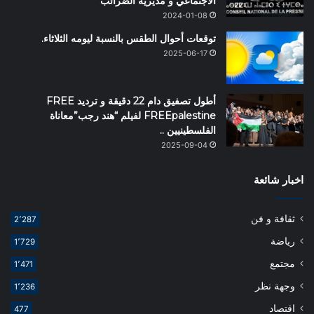
الاجتماعي و مديرية الضرائب
2024-01-08
توقعات أحوال الطقس بالنسبة ليومه الثلاثاء.
2025-06-17
أطول تصفيق دام 22 دقيقة و ترديد FREE
FREEpalestine لفيلم “هند رجب”معاناة
الفلسطينيين ..
2025-09-04
اخبار شائعة
ثقافة و فن
2٬287
رياضة
1٬729
مجتمع
1٬471
وجهة نظر
1٬236
اقتصاد
477