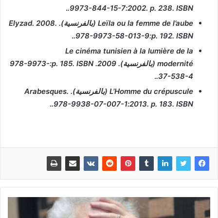
.
.
9973-844-15-7
2002. p. 238. ISBN:
Leïla ou la femme de l’aube
(بالفرنسية). Elyzad. 2008.
.
.
978-9973-58-013-9
p. 192. ISBN:
Le cinéma tunisien à la lumière de la
modernité
(بالفرنسية). 2009. p. 185. ISBN:
978-9973-
.
.
37-538-4
L’Homme du crépuscule
(بالفرنسية). Arabesques.
.
.
978-9938-07-007-1
2013. p. 183. ISBN: