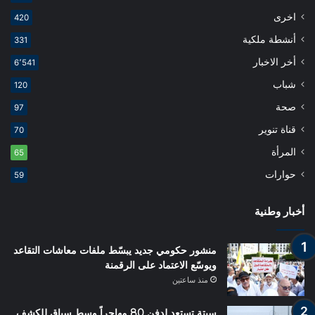
اخرى
420
أنشطة ملكية
331
أخر الاخبار
6٬541
شباب
120
صحة
97
قناة تنوير
70
المرأة
65
حوارات
59
أخبار وطنية
منشور حكومي جديد يبسّط ملفات معاشات التقاعد
ويوسّع الاعتماد على الرقمنة
منذ ساعتين
سبتة تستعد لدفن 80 مهاجراً وسط سباق للكشف