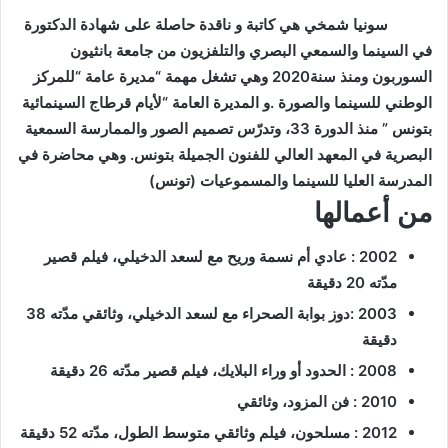
سونيا شمخي هي كاتبة و ناقدة حاصلة على شهادة الدكتورة
في السينما والسمعي البصري والتلفزيون من جامعة بانثيون
السوربون ومنذ سنة2020 وهي تشغل مهمة “مديرة عامة “للمركز
الوطني للسينما والصورة .و المديرة العامة “لأيام قرطاج السينمائية
بتونس ” منذ الدورة 33، وتدرّس تصميم الصور والممارسة السمعية
البصرية في المعهد العالي للفنون الجميلة بتونس. وهي محاضرة في
المدرسة العليا للسينما والمسموعيات (تونس)
من أعمالها
2002 : عادي أم نسمة وريح مع لسعد الدخيلي، فيلم قصير
مدّته 20 دقيقة
2003 :دوز بوابة الصحراء مع لسعد الدخيلي، وثائقي مدّته 38
دقيقة
2008 : الحدود أو وراء البلايك، فيلم قصير مدّته 26 دقيقة
2010 : فن المزود، وثائقي
2012 : مسلحون، فيلم وثائقي متوسط الطول، مدّته 52 دقيقة