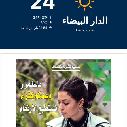
24
الدار البيضاء
24º - 23º
69%
1.54 كيلومتر/ساعة
سماء صافية