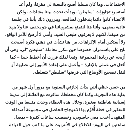
الاجتماعات، وما كان مسليا أصبح بالنسبة لي مقرفا، ولم أعد
أستسيغ تجاوزات “سليطن”، وبدأت تحدث بيننا مشادات، ولكن
الأعضاء كانوا دائما يتدخلون لصالحه، ويبررون ذلك بأننا في جلسة
عادية بمقهى، وأننا هنا لنتمتع بمشروباتنا في جو يخفف عنا ولا يزيد
من ضيقنا. لكنهم لا يعرفون طبعي العنيد، وأنني لا أرضخ للأمر الواقع،
ولا أستكين أمام الإكراهات. من هنا نشأت في ذهني فكرة أصبحت
تلح علي باستمرار، خصوصا حين تتكرر معاملة “سليطن “لي، وهي أن
أزيحه عن ريادة المجموعة. وتبعا لذلك قررت أن أخطط جيدا – كما
أفعل في عملي بالإدارة – وأعمل على إعادة الأمور إلى نصابها، أو
لنقل تصحيح الأوضاع التي فرضها “سليطن” بتسلطه.
من حسن حظي أنني بدأت إجازتي السنوية مع مرور أول شهر من
بداية هذه التجربة. وكما كان مخططا، سافرت مع العائلة إلى مدينة
إسبانية شاطئية صغيرة، وخلال هذه العطلة، وجدت متسعا من الوقت
للتفكير في خطة أُقَوِّم بها الاعوجاج الحاصل في مجموعة أصدقاء
المقهى. أخذت معي حاسوبي، وخصصت ساعات كثيرة – بمعدل
ساعتين في اليوم- للاطلاع في الأنترنيت على ما كتب حول القيادة