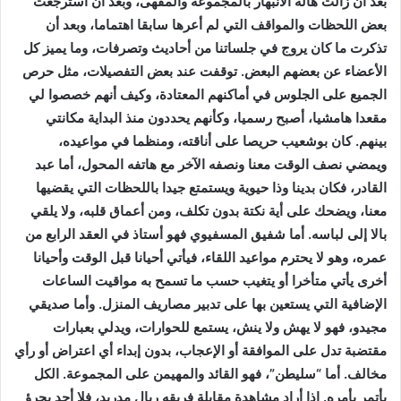
بعد أن زالت هالة الانبهار بالمجموعة والمقهى، وبعد أن استرجعت
بعض اللحظات والمواقف التي لم أعرها سابقا اهتماما، وبعد أن
تذكرت ما كان يروج في جلساتنا من أحاديث وتصرفات، وما يميز كل
الأعضاء عن بعضهم البعض. توقفت عند بعض التفصيلات، مثل حرص
الجميع على الجلوس في أماكنهم المعتادة، وكيف أنهم خصصوا لي
مقعدا هامشيا، أصبح رسميا، وكأنهم يحددون منذ البداية مكانتي
بينهم. كان بوشعيب حريصا على أناقته، ومنظما في مواعيده،
ويمضي نصف الوقت معنا ونصفه الآخر مع هاتفه المحول، أما عبد
القادر، فكان بدينا وذا حيوية ويستمتع جيدا باللحظات التي يقضيها
معنا، ويضحك على أية نكتة بدون تكلف، ومن أعماق قلبه، ولا يلقي
بالا إلى لباسه. أما شفيق المسفيوي فهو أستاذ في العقد الرابع من
عمره، وهو لا يحترم مواعيد اللقاء، فيأتي أحيانا قبل الوقت وأحيانا
أخرى يأتي متأخرا أو يتغيب حسب ما تسمح به مواقيت الساعات
الإضافية التي يستعين بها على تدبير مصاريف المنزل. وأما صديقي
مجيدو، فهو لا يهش ولا ينش، يستمع للحوارات، ويدلي بعبارات
مقتضبة تدل على الموافقة أو الإعجاب، بدون إبداء أي اعتراض أو رأي
مخالف. أما “سليطن”، فهو القائد والمهيمن على المجموعة. الكل
يأتمر بأمره. إذا أراد مشاهدة مقابلة فريقه ريال مدريد، فلا أحد يجرؤ