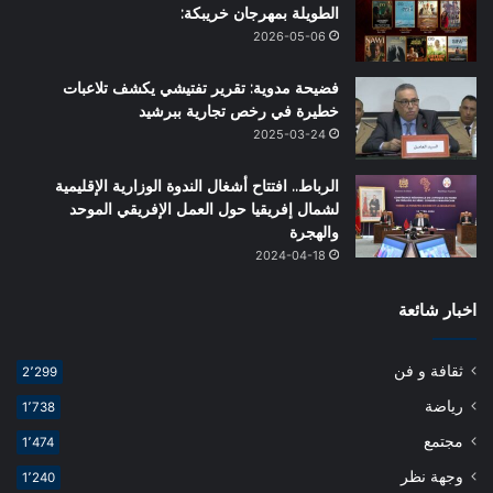
الطويلة بمهرجان خريبكة:
2026-05-06
فضيحة مدوية: تقرير تفتيشي يكشف تلاعبات
خطيرة في رخص تجارية ببرشيد
2025-03-24
الرباط.. افتتاح أشغال الندوة الوزارية الإقليمية
لشمال إفريقيا حول العمل الإفريقي الموحد
والهجرة
2024-04-18
اخبار شائعة
ثقافة و فن
2٬299
رياضة
1٬738
مجتمع
1٬474
وجهة نظر
1٬240