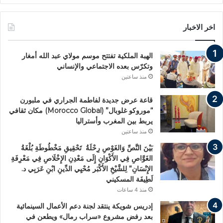
اخر الاخبار
الهبة الملكية تفتتح موسم مولاي عبد الله أمغار
وتكرّس بعده الاجتماعي والإنساني
منذ ساعتين
قاعة عرض جديدة لفاطمة الجراري في ملبورن
“موروكو غلوبال” (Morocco Global) مكان ثقافي
يربط بين المغرب وأستراليا
منذ ساعتين
بَيْنَ النَّصِّ وَالغَوْصِ رِحْلَةُ تَحْقِيقِ مَخْطُوطَةِ بُلْغَةُ
الغَوَّاصِ فِي الأَكْوَانِ إِلَى مَعْدِنِ الإِخْلَاصِ فِي مَعْرِفَةِ
الإِنْسَانِ” لِلشَّيْخِ الأَكْبَر مُحْيِي الدِّينِ ابْنِ عَرَبِي د.
لَطِيفَة المسكيني
منذ 4 ساعات
إدريس شويكة ينتقد لجنة دعم الأعمال السينمائية
بعد رفض مشروع «سراب رمال» ويطعن في