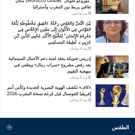
“موروكو غلوبال” (Morocco Global) مكان
ثقافي يربط بين المغرب وأستراليا
منذ ساعتين
بَيْنَ النَّصِّ وَالغَوْصِ رِحْلَةُ تَحْقِيقِ مَخْطُوطَةِ بُلْغَةُ
الغَوَّاصِ فِي الأَكْوَانِ إِلَى مَعْدِنِ الإِخْلَاصِ فِي
مَعْرِفَةِ الإِنْسَانِ” لِلشَّيْخِ الأَكْبَر مُحْيِي الدِّينِ ابْنِ
عَرَبِي د. لَطِيفَة المسكيني
منذ 4 ساعات
إدريس شويكة ينتقد لجنة دعم الأعمال السينمائية
بعد رفض مشروع «سراب رمال» ويطعن في
منهجية التقييم
منذ 5 ساعات
«كاف» تكشف الهوية البصرية الجديدة وكأس أمم
إفريقيا للفوتسال قبل قرعة نسخة المغرب 2026
منذ 5 ساعات
الطقس