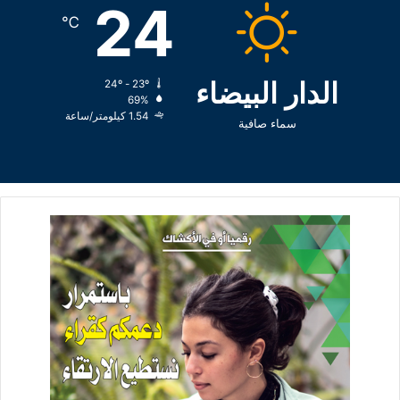
24
℃
الدار البيضاء
24º - 23º
69%
1.54 كيلومتر/ساعة
سماء صافية