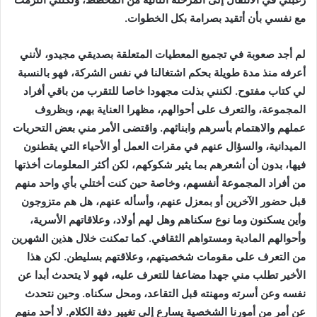
مع نفسي بأن أتقيد بصرامة بكل الخطوات.
لم أجد صعوبة في تجميع المعطيات المتعلقة بصديقي مجيدو، لأنني
أعرفه منذ مدة طويلة بحكم اشتغالنا في نفس الشركة، فهو بالنسبة
لي كتاب مفتوح. لكنني بذلت مجهودا خاصا للتقرب من باقي أفراد
المجموعة، والتعرف على أحوالهم، مظهرا العناية بهم، وبظروف
عملهم والاهتمام بأسرهم وابنائهم. واقتضى الأمر مني بعض التحريات
الميدانية، والسؤال عنهم في مقرات العمل أو الأحياء التي يقطنون
فيها، بدون أن أشعرهم بما يثير شكوكهم، لكن أكثر المعلومات أخذتها
من أفراد المجموعة أنفسهم، وخاصة حين كنت أختلي بأي واحد منهم
قبل حضور الآخرين أو بمعزل عنهم، وأسأله عنهم، هل هم متزوجون
وأين يسكنون وما نوع سكناهم وهل لهم أولاد، وعلاقاتهم الأسرية،
وأحوالهم المادية ومستواهم الثقافي. كما تمكنت خلال هذين الشهرين
من التعرف على مقومات شخصيتهم، وعلاقتهم بسليطن. لكن هذا
الأخير تطلب مني جهدا مضاعفا للتعرف عليه، فهو لا يتحدث أبدا عن
نفسه وعن أسرته ومهنته قبل التقاعد، ومحل سكناه. وحين نتحدث
عن أمر من أمورنا الشخصية يسارع إلى تغيير دفة الكلام. لا أحد منهم