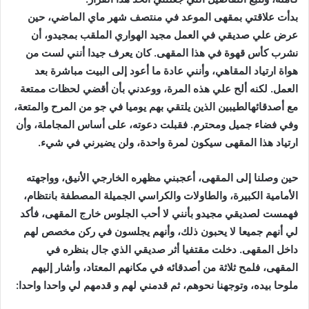
بدأت علاقتي بمقهى الموعد في منتصف شهر ماي الماضي، حين
عرض علي صديقي في العمل مجيد الهواري الملقب بمجيدو، أن
نشرب كأس قهوة في هذا المقهى. كان يعرف جيدا أنني لست من
هواة ارتياد المقاهي، وأنني عادة ما أعود إلى البيت مباشرة بعد
العمل. لكنه ألح علي هذه المرة، ووعدني بأن أقضي لحظات ممتعة
مع أصدقائهالطيبين الذين يلتقي بهم يوميا في جو من المرح والمتعة،
وفي فضاء جميل ومحترم. فقبلت دعوته، على أساس المجاملة، وأن
ارتياد هذا المقهى سيكون لمرة واحدة، ولن يضيرني في شيء.
حين وصلنا إلى المقهى، أعجبني مظهره الخارجي الأنيق، وواجهته
الأمامية الكبيرة، والطاولات والكراسي الجميلة المصطفة بانتظام،
فهمست لصديقي مجيدو بأنني لا أحب الجلوس خارج المقهى، فأكد
لي أنهم جميعا لا يحبون ذلك، وأنهم يجلسون في ركن مخصص لهم
داخل المقهى. دخلت مقتفيا أثر صديقي الذي جال بنظره في
المقهى، فلمح ثلاثة من أصدقائه في مكانهم المعتاد، وأشار إليهم
ملوحا بيده، وتوجهنا نحوهم، ثم قدمني لهم و قدمهم لي واحدا واحدا: