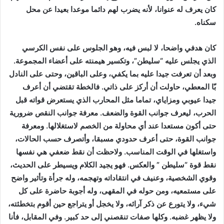
كان يعرف له عنوانا، لأنه يضرب لهم دائما موعدا بعيدا عن محل
سكناه.
كان هدفي واضحا، لا لبس فيه، وهو الجلوس على نفس الكرسي
الذي يجلس عليه “سليطن”، وتكسير هيمنته على أعضاء المجموعة.
وبعد أن تعرفت جيدا عليه بما يكفي، وعلى الباقين، وحتى على النادل
بّا المعطي، حاولت أن أركز على ذاتي. فالخطة تقتضي أن أعرف
جيدا عيوبي ومزاياي، تماما مثل المحارب الذي يستعرض قواته قبل
الحرب، ليعرف جوانب القوة والضعف. معرفة جوانب النقص ضرورية
حتى أكون مستعدا عند أي محاولة من الخصم لاستغلالها. ومعرفة
جوانب القوة، حتى أعرف حدودي مسبقا، وأتصرف حسب الحالات،
واستغلها في الوقت المناسب. ولاحظت أن نقط ضعفي هي نفسها
نقط قوة “سليطن ” والعكس. فهو يجيد الكلام ويسيطر على الحديث،
وقوي الشخصية، وعنيف في انتقاداته وتهجمه، وله جرأة وتأثير واضح
على مستمعيه، ومن حوله في المقهى، وله أجوبة حاضرة على كل
شيء، ولا يتورع عن ذكر آرائه، ولا يخجل أو يتراجع حين أقوم بتخطئته،
ولا يظهر غضبه. وكلها صفات تنقصني إلى حد كبير. وفي المقابل، فأنا