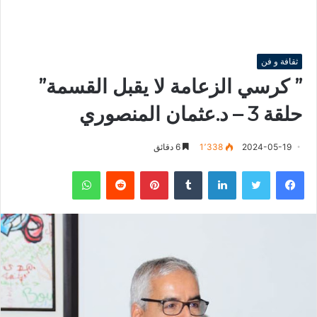
ثقافة و فن
” كرسي الزعامة لا يقبل القسمة”
حلقة 3 – د.عثمان المنصوري
2024-05-19
1٬338
6 دقائق
فيسبوك
تويتر
لينكدإن
‏Tumblr
بينتيريست
‏Reddit
واتساب