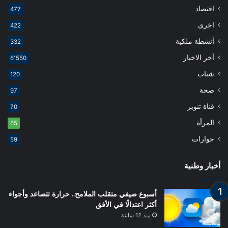
اقتصاد
477
اخرى
422
أنشطة ملكية
332
أخر الاخبار
6٬550
شباب
120
صحة
97
قناة تنوير
70
المرأة
65
حوارات
59
أخبار وطنية
أسبوع صيفي متقلب الملامح.. حرارة تتصاعد وأجواء
أكثر اعتدالًا في الأفق
منذ 12 ساعة