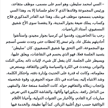
– السي امحمد سليطن، وهو اسم على مسمى، موظف متقاعد،
ورئيس المجموعة وقائدها الذي لا تحلو جلساتنا إلا به، وهذا السي
بوشعيب بنمسعود موظف في بنك، وهذا عبد القادر المذكوري فلاح
وكساب، يملك ضيعة بجوار المدينة، ولا ينقصنا سوى الأخ شفيق
المسفيوي، أستاذ الرياضيات.
رحب بنا الحاضرون، وقدموا لي كرسيا بجوار مجيدو، واستأنفوا
أحاديثهم بشكل عاد. ولم تمض إلا لحظات حتى وجدت نفسي أنسجم
مع المجموعة، التي التحق بها شفيق المسفيوي. كان “سليطن”
يتسيد الجلسة فعلا، فهو الذي يحسم في النقاشات، ويعلق عليها،
ويسيطر على الجلسة. كان يفعل كل شيء، لإثبات ذاته. يحكي النكت
والنوادر، ويتحدث في الكرة والسياسة والفن والثقافة، ويستعرض
معلوماته، وكانت له قدرة على الحديث وإدارة دفته، واحتكار الكلمة،
وشد الانتباه إليه، يساعده في ذلك صوته الجوهري، وقوة شخصيته
وإعجاب زملائه والتفافهم حوله. كانت الجلسة ممتعة حقا، والمقهى
من الداخل رائعة، بديكوراتها وأثاثها، والشاشة الكبيرة التي تعرض
مباريات كرة القادم، والأخبار من القنوات الدولية، وأحيانا الأفلام
الوثائقية حسب ذوق أغلبية الزبائن. كما أنها نظيفة، والخدمة فيها