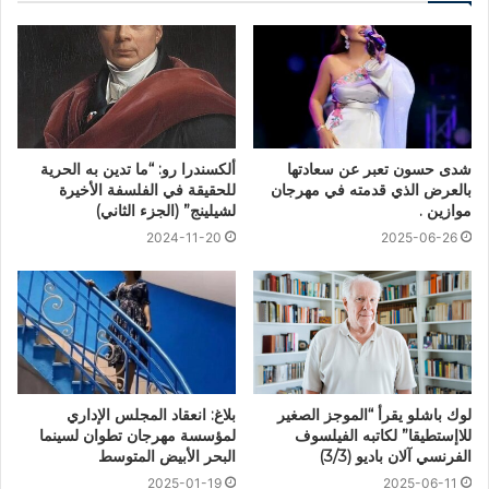
شدى حسون تعبر عن سعادتها
ألكسندرا رو: “ما تدين به الحرية
بالعرض الذي قدمته في مهرجان
للحقيقة في الفلسفة الأخيرة
موازين .
لشيلينج” (الجزء الثاني)
2024-11-20
2025-06-26
لوك باشلو يقرأ “الموجز الصغير
بلاغ: انعقاد المجلس الإداري
للاإستطيقا” لكاتبه الفيلسوف
لمؤسسة مهرجان تطوان لسينما
الفرنسي آلان باديو (3/3)
البحر الأبيض المتوسط
2025-01-19
2025-06-11