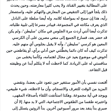
على المطالبة بتغيير القناة، ولا يحب كثيرا معارضته، وحين يحدث
ذلك يلجأ فورا إلى التنقيص من المعارض والتهكم عليه، واستصغار
رأيه، هذا إن سمح له بمواصلة كلامه. وله أيضا سلطة على النادل
الذي يعرف مكانته في المجموعة، فيبادر مسرعا إلى تلبية طلباته.
تذكرت أيضا أنني أردت مرة الجلوس في مكان “سليطن”، ولم يكن
قد حضر بعد، فسارع الجميع إلى منعي مصرين على أن الكرسي
المعين هو كرسي “سليطن”، وأنه لا يقبل بجلوس أي منهم عليه.
تذكرت كيف أنه كان دائما يخطِّئني حين أدلي برأي، أو يقاطعني حين
أخوض في موضوع بعيد عن مجال اهتمامه، وكأنما يخشى من
منافستي له على الريادة. كما لاحظت أنه لا يتكلم أبدا عن وظيفته
قبل التقاعد.
أقنعت نفسي بأن الأمور ستتغير حين نتعود على بعضنا، ونقضي
المزيد من الوقت للتعرف والانسجام، وأن ما لاحظته، شيء طبيعي،
ويوجد في أية مجموعة. وهكذا استأنفت اللقاء بأصدقاء المقهى،
واعتبرته طقسا من الطقوس الاجتماعية، التي لا بد منها. إلا أن
صبري بدأ ينفد بعد مرور أسبوعين آخرين. بدأ الروتين يتسلل إلى