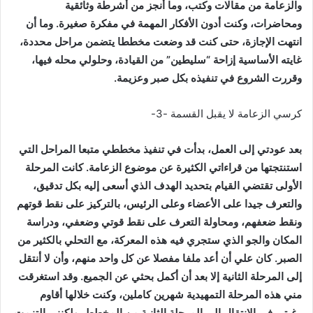
والزعامة من مقالات وكتب، وما أنجز من أشرطة وثائقية
ومحاضرات، وكنت أدون الأفكار المهمة في مفكرة صغيرة. وما أن
انتهت الإجازة، حتى كنت قد وضعت مخططا يتضمن مراحل محددة،
غايته الأساسية إزاحة “سليطين” من القيادة، وحلولي محله فيها،
وقررت الشروع في تنفيذه بكل صبر وعزيمة.
كرسي الزعامة لا يقبل القسمة -3-
بعد عودتي إلى العمل، بدأت في تنفيذ مخططي متبعا المراحل التي
استنتجتها من قراءاتي الكثيرة عن موضوع الزعامة. كانت المرحلة
الأولى تقتضي القيام بتحديد الهدف الذي أسعى إليه بكل تدقيق،
والتعرف جيدا على الأعضاء وعلى الرئيس، بالتركيز على نقط قوتهم
ونقط ضعفهم، ومحاولة التعرف على نقط قوتي وضعفي، ودراسة
المكان والجو الذي ستجري فيه هذه المعركة، مع التحلي بالكثير من
الصبر. كان علي أن أعد ملفا مفصلا عن كل واحد منهم، وأن لا أنتقل
إلى المرحلة الثانية إلا بعد أن أكمل بحثي عن الجميع. وقد استغرقت
مني هذه المرحلة التمهيدية شهرين كاملين، وكنت خلالها أقاوم
رغبتي في الانتقال إلى المرحلة الثانية من المخطط، ولكنني التزمت