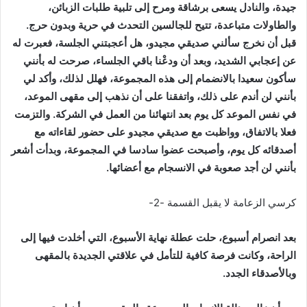
جيدة، والنادل يسعى برشاقة ومرح إلى تلبية طلبات الزبائن،
والطاولات متباعدة، تتيح للجالسين التحدث في حرية وبدون حرج.
قبل أن نخرج سألني صديقي مجيدو، هل أعجبتني الجلسة، فعبرت له
عن إعجابي الشديد، وبعد أن ودعْنا باقي الجلساء، صرحت له بأنني
سأكون سعيدا بالانضمام إلى هذه المجموعة، فهلل لذلك، وأكد لي
بأنني لن أندم على ذلك، واتفقنا على أن نذهب إلى مقهى الموعد،
في نفس الموعد كل يوم بعد انتهائنا من العمل في الشركة. والتزمت
فعلا بالاتفاق، وواظبت مع صديقي مجيدو على حضور لقاءاته مع
أصدقائه كل يوم، وأصبحت عضوا سادسا في المجموعة، وبدأت أشعر
بأنني لن أجد صعوبة في الانسجام مع أعضائها.
كرسي الزعامة لا يقبل القسمة -2-
بعد انصرام أسبوع، حلت عطلة نهاية الأسبوع، التي أخلدت فيها إلى
الراحة، وكانت فرصة كافية للتأمل في علاقتي الجديدة بالمقهى
وبالأصدقاء الجدد.