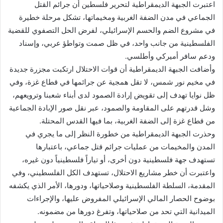
اعتبرت الجبهة الديمقراطية لتحرير فلسطين أن جرائم القتل
الجماعي في مدن الضفة الغربية ومخيماتها، تشكل مرحلة خطيرة
في مشروع الضم والحسم الإسرائيلي، لفرض الحل التصفوي للقضية
الفلسطينية من جانب واحد، في ظل صمت وتواطؤ عربي، وإسناد
ودعم سافر أميركي وأطلسي.
وأضافت الجبهة الديمقراطية أن قوات الاحتلال ارتكبت مجزرة جديدة
في مخيم نور شمس، لا تقل همجية عن جرائمها في قطاع غزة، وفي
ظل نوايا تهدف إلى تقويض إرادة الصمود لدى أبناء شعبنا وترويعهم،
وشل قدرتهم على المقاومة والصمود، عبر نقل صور الإبادة الجماعية
من قطاع غزة إلى الضفة الغربية، بما فيها القدس المحتلة.
وحذرت الجبهة الديمقراطية من خطورة النظر إلى ما يجري في
المدن والمخيمات من عمليات جرائم قتل جماعي، باعتبارها
تستهدف جهة فلسطينية دون أخرى، أو تياراً فلسطينياً دون غيره،
واعتبرت أن خطر مشاريع الاحتلال، تستهدف الكل الفلسطيني، وفي
المقدمة، السلطة الفلسطينية وصلاحياتها، ودورها، الأمر الذي يكشفه
بوضوح الحصار المالي الإسرائيلي المفروض عليها، والإجراءات
الميدانية التي تحد من صلاحياتها، وتفرغ دورها من مضمونه.