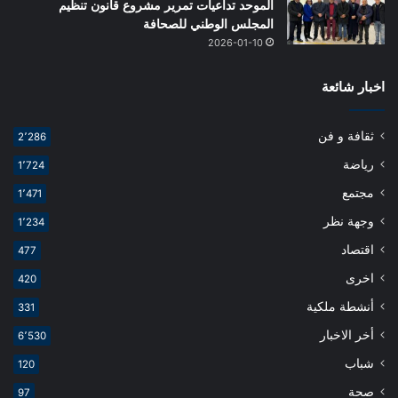
الموحد تداعيات تمرير مشروع قانون تنظيم
المجلس الوطني للصحافة
2026-01-10
اخبار شائعة
ثقافة و فن
2٬286
رياضة
1٬724
مجتمع
1٬471
وجهة نظر
1٬234
اقتصاد
477
اخرى
420
أنشطة ملكية
331
أخر الاخبار
6٬530
شباب
120
صحة
97