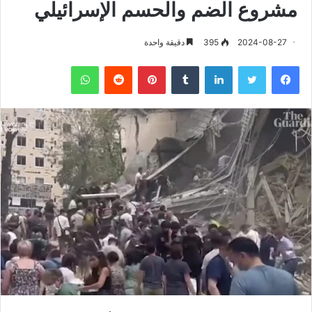
مشروع الضم والحسم الإسرائيلي
2024-08-27
395
دقيقة واحدة
فيسبوك
تويتر
لينكدإن
‏Tumblr
بينتيريست
‏Reddit
واتساب