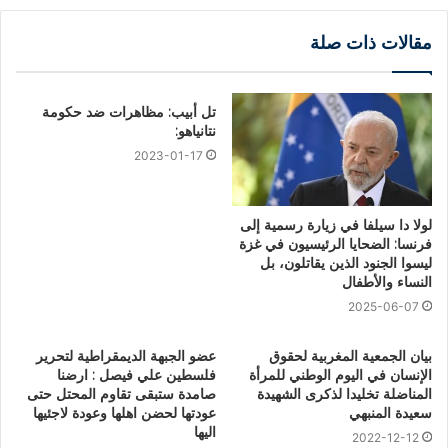
مقالات ذات صلة
تل أبيب: مظاهرات ضد حكومة
نتانياهو:
2023-01-17
لولا دا سيلفا في زيارة رسمية إلى
فرنسا: الضحايا الرئيسيون في غزة
ليسوا الجنود الذين يقاتلون، بل
النساء والأطفال
2025-06-07
بيان الجمعية المغربية لحقوق
عضو الجبهة الديمقراطية لتحرير
الإنسان في اليوم الوطني للمرأة
فلسطين علي فيصل : ارضنا
المناضلة تخليدا لذكرى الشهيدة
صامدة ستبقى تقاوم المحتل حتى
سعيدة المنبهي
عودتها لحضن اهلها وعودة لاجئيها
اليها
2022-12-12