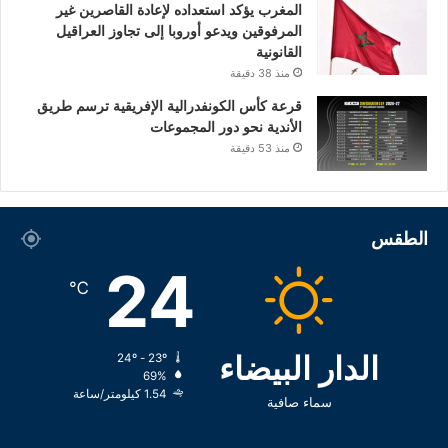
المغرب يؤكد استعداده لإعادة القاصرين غير
المرفوقين ويدعو أوروبا إلى تجاوز العراقيل
القانونية
منذ 38 دقيقة
قرعة كأس الكونفدرالية الإفريقية ترسم طريق
الأندية نحو دور المجموعات
منذ 53 دقيقة
الطقس
24
℃
الدار البيضاء
24º - 23º
69%
1.54 كيلومتر/ساعة
سماء صافية