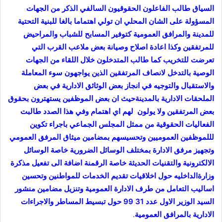
السياق طالب الفاعلون الحقوقيون السالفي الذكر من الجهات
المسؤولة على الشان المحلي ان تولي اهتماما بالغا للبنية التحتية
للمدينة والمرافق العمومية كتوفير المسابح للشباب والمراحيض
للمرتفقين وكذا اعادة اصلاح وصيانة بعض ملاعب القرب التي
تعرضت للتخريب كما طالب المتدخلون خلال اللقاء من الجهات
الوصية بالتدخل لانصاف المرتفقين الذين يواجهون سوء المعاملة
والاستقبال والتوجيه في انجاز بعض الوثائق الادارية في بعض
الملحقات الادارية بالمدينةحيث ان بعض الموظفين يستهترون بحقوق
بعض المرتفقين ولا يولون لهم اي اهتمام وفي هذا الصدد طالبت
الفعاليات الحقوقية من ممثل المجلس الجماعي باجراء تكوين
لللموظفين العموميين وتحسيسهم بمضامين ميثاق المرفق العمومي
وتجهيز مرفق الادارة بمختلف الوسائل الضرورية خاصة الوسائل
الالكترونية والتقنيات الحديثة خاصة الرقمنة اضافة الى تفعيل مذكرة
وزارةالداخليه حول اخلاقيات تقديم الخدمات للمواطنين وتحسين
اساليب التعامل من طرف الادارة العمومية وتنزيل مضامين منشور
السيد الوزير الاول عدد 31 99 حول تبسيط المساطر والاجراءات
الادارية بالمرافق العمومية
.