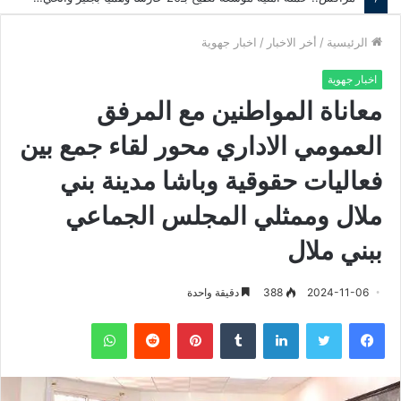
الرئيسية
/
أخر الاخبار
/
اخبار جهوية
اخبار جهوية
معاناة المواطنين مع المرفق
العمومي الاداري محور لقاء جمع بين
فعاليات حقوقية وباشا مدينة بني
ملال وممثلي المجلس الجماعي
ببني ملال
2024-11-06
388
دقيقة واحدة
فيسبوك
تويتر
لينكدإن
‏Tumblr
بينتيريست
‏Reddit
واتساب