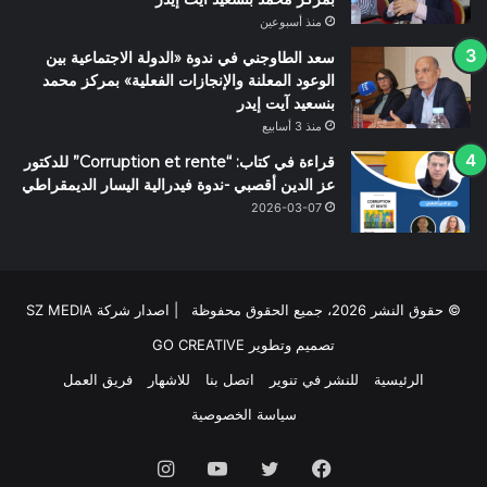
منذ أسبوعين
سعد الطاوجني في ندوة «الدولة الاجتماعية بين
الوعود المعلنة والإنجازات الفعلية» بمركز محمد
بنسعيد آيت إيدر
منذ 3 أسابيع
قراءة في كتاب: “Corruption et rente” للدكتور
عز الدين أقصبي -ندوة فيدرالية اليسار الديمقراطي
2026-03-07
© حقوق النشر 2026، جميع الحقوق محفوظة | اصدار شركة SZ MEDIA
تصميم وتطوير
GO CREATIVE
الرئيسية
للنشر في تنوير
اتصل بنا
للاشهار
فريق العمل
سياسة الخصوصية
فيسبوك
تويتر
يوتيوب
انستقرام