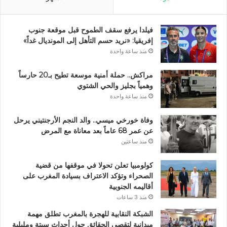
فيلدا يرفع سقف الطموح قبل موقعة جنوب
إفريقيا: «نريد حسم التأهل إلى المونديال غداً»
منذ ساعة واحدة
مراكش.. حملة أمنية موسعة تطيح بـ20 حارساً
وهمياً بجليز والحي الشتوي
منذ ساعة واحدة
وفاة خورخي ميسي.. والد النجم الأرجنتيني يرحل
عن عمر 68 عاماً بعد معاناة مع المرض
منذ ساعتين
كولومبيا تعلن تحولا في موقفها من قضية
الصحراء وتؤكد الاعتراف بسيادة المغرب على
أقاليمه الجنوبية
منذ 3 ساعات
الشبكة النقابية للهجرة بالمغرب تطلق مهمة
ميدانية لتقصي الحقائق حول أحداث سبتة ومليلية