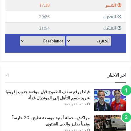
اخر الاخبار
فيلدا يرفع سقف الطموح قبل موقعة جنوب إفريقيا:
«نريد حسم التأهل إلى المونديال غداً»
منذ ساعة واحدة
مراكش.. حملة أمنية موسعة تطيح بـ20 حارساً
وهمياً بجليز والحي الشتوي
منذ ساعة واحدة