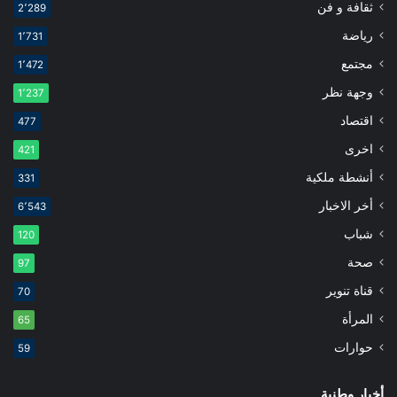
ثقافة و فن
2٬289
رياضة
1٬731
مجتمع
1٬472
وجهة نظر
1٬237
اقتصاد
477
اخرى
421
أنشطة ملكية
331
أخر الاخبار
6٬543
شباب
120
صحة
97
قناة تنوير
70
المرأة
65
حوارات
59
أخبار وطنية