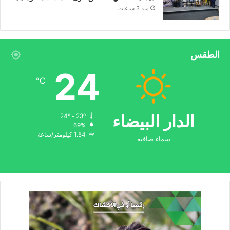
منذ 3 ساعات
الطقس
24
℃
الدار البيضاء
24º - 23º
69%
1.54 كيلومتر/ساعة
سماء صافية