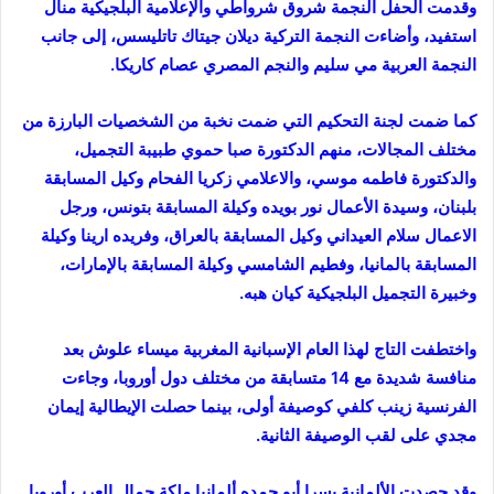
وقدمت الحفل النجمة شروق شرواطي والإعلامية البلجيكية منال
استفيد، وأضاءت النجمة التركية ديلان جيتاك تاتليسس، إلى جانب
النجمة العربية مي سليم والنجم المصري عصام كاريكا.
كما ضمت لجنة التحكيم التي ضمت نخبة من الشخصيات البارزة من
مختلف المجالات، منهم الدكتورة صبا حموي طبيبة التجميل،
والدكتورة فاطمه موسي، والاعلامي زكريا الفحام وكيل المسابقة
بلبنان، وسيدة الأعمال نور بويده وكيلة المسابقة بتونس، ورجل
الاعمال سلام العيداني وكيل المسابقة بالعراق، وفريده ارينا وكيلة
المسابقة بالمانيا، وفطيم الشامسي وكيلة المسابقة بالإمارات،
وخبيرة التجميل البلجيكية كيان هبه.
واختطفت التاج لهذا العام الإسبانية المغربية ميساء علوش بعد
منافسة شديدة مع 14 متسابقة من مختلف دول أوروبا، وجاءت
الفرنسية زينب كلفي كوصيفة أولى، بينما حصلت الإيطالية إيمان
مجدي على لقب الوصيفة الثانية.
وقد حصدت الألمانية يسرا أبو حمده ألمانيا ملكة جمال العرب أوروبا