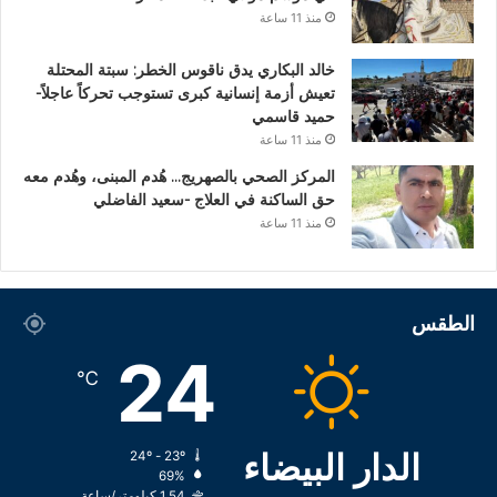
منذ 11 ساعة
خالد البكاري يدق ناقوس الخطر: سبتة المحتلة
تعيش أزمة إنسانية كبرى تستوجب تحركاً عاجلاً-
حميد قاسمي
منذ 11 ساعة
المركز الصحي بالصهريج… هُدم المبنى، وهُدم معه
حق الساكنة في العلاج -سعيد الفاضلي
منذ 11 ساعة
الطقس
24
℃
الدار البيضاء
24º - 23º
69%
1.54 كيلومتر/ساعة