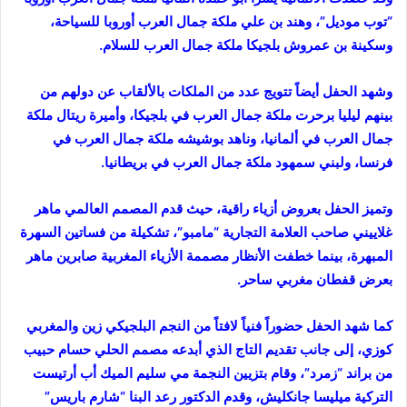
“توب موديل”، وهند بن علي ملكة جمال العرب أوروبا للسياحة،
وسكينة بن عمروش بلجيكا ملكة جمال العرب للسلام.
وشهد الحفل أيضاً تتويج عدد من الملكات بالألقاب عن دولهم من
بينهم ليليا برحرت ملكة جمال العرب في بلجيكا، وأميرة ريتال ملكة
جمال العرب في ألمانيا، وناهد بوشيشه ملكة جمال العرب في
فرنسا، ولبني سمهود ملكة جمال العرب في بريطانيا.
وتميز الحفل بعروض أزياء راقية، حيث قدم المصمم العالمي ماهر
غلاييني صاحب العلامة التجارية “مامبو”، تشكيلة من فساتين السهرة
المبهرة، بينما خطفت الأنظار مصممة الأزياء المغربية صابرين ماهر
بعرض قفطان مغربي ساحر.
كما شهد الحفل حضوراً فنياً لافتاً من النجم البلجيكي زين والمغربي
كوزي، إلى جانب تقديم التاج الذي أبدعه مصمم الحلي حسام حبيب
من براند “زمرد”، وقام بتزيين النجمة مي سليم الميك أب أرتيست
التركية ميليسا جانكليش، وقدم الدكتور رعد البنا “شارم باريس”