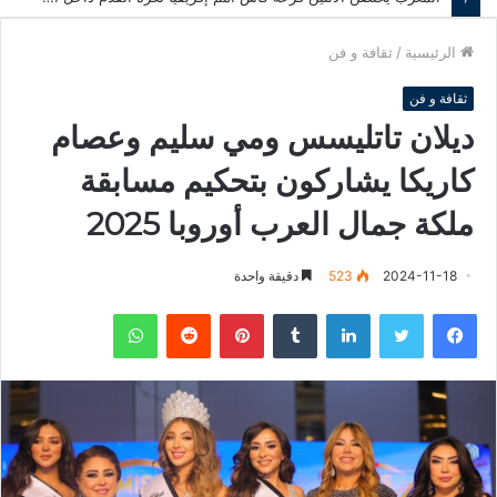
الرئيسية
/
ثقافة و فن
ثقافة و فن
ديلان تاتليسس ومي سليم وعصام
كاريكا يشاركون بتحكيم مسابقة
ملكة جمال العرب أوروبا 2025
2024-11-18
523
دقيقة واحدة
فيسبوك
تويتر
لينكدإن
‏Tumblr
بينتيريست
‏Reddit
واتساب