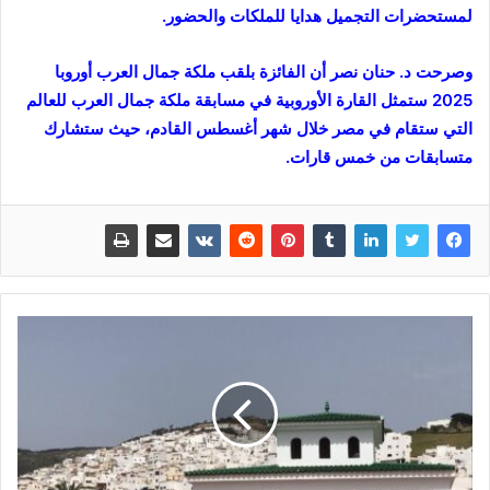
لمستحضرات التجميل هدايا للملكات والحضور.
وصرحت د. حنان نصر أن الفائزة بلقب ملكة جمال العرب أوروبا
2025 ستمثل القارة الأوروبية في مسابقة ملكة جمال العرب للعالم
التي ستقام في مصر خلال شهر أغسطس القادم، حيث ستشارك
متسابقات من خمس قارات.