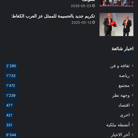
2026-05-23
تكريم جديد بالحسيمة للممثل عز العرب الكغاط:
2025-05-13
اخبار شائعة
ثقافة و فن
2٬290
رياضة
1٬733
مجتمع
1٬472
وجهة نظر
1٬239
اقتصاد
477
اخرى
421
أنشطة ملكية
331
أخر الاخبار
6٬544