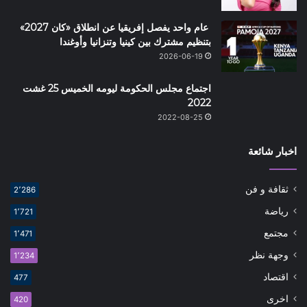
عام واحد يفصل إفريقيا عن انطلاق «كان 2027»
بتنظيم مشترك بين كينيا وتنزانيا وأوغندا
2026-06-19
اجتماع مجلس الحكومة ليومه الخميس 25 غشت
2022
2022-08-25
اخبار شائعة
ثقافة و فن
2٬286
رياضة
1٬721
مجتمع
1٬471
وجهة نظر
1٬234
اقتصاد
477
اخرى
420