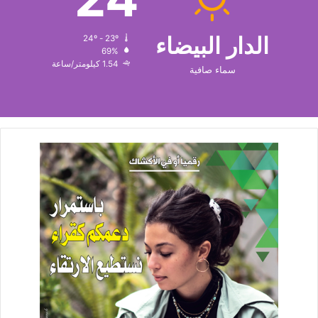
الدار البيضاء
24º - 23º
69%
1.54 كيلومتر/ساعة
سماء صافية