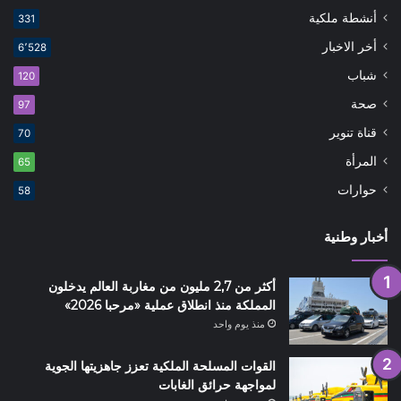
أنشطة ملكية
331
أخر الاخبار
6٬528
شباب
120
صحة
97
قناة تنوير
70
المرأة
65
حوارات
58
أخبار وطنية
أكثر من 2,7 مليون من مغاربة العالم يدخلون
المملكة منذ انطلاق عملية «مرحبا 2026»
منذ يوم واحد
القوات المسلحة الملكية تعزز جاهزيتها الجوية
لمواجهة حرائق الغابات