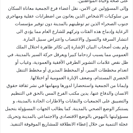
على صحة وحياة المواطنين.
وإلى المسؤولين عن الامن، نقل أعضاء فرع الجمعية معاناة السكان
من سلوكيات الاشخاص الذين يعانون من اضطرابات عقلية ومهاجري
جنوب الصحراء الذين تم توطينهم بالمدينة دون توفير مؤسسات
الرعاية وإدماج هذه الفئات وتركهم للشارع العام مما يؤدي الى
انتشار السرقة والتسول والاغتصاب واعتراض سبيل المارة.
ولم يفت أصحاب البيان الإشارة إلى تكاثر ظاهرة احتلال الملك
العمومي مما يسبب ازدحاما كبيرا ويعرقل حركة السير بالمدينة، في
ظل نقص علامات التشوير الطرقي الأفقية والعمودية، وغياب أو
انعدام مخططات السير، أو المخطط المديري أو مخطط التنقل
الحضري المستدام، وضعف الإنارة العمومية أو اختلالها.
وايمانا من الجمعية واستحضارا لدورها ومهامها في نشر ثقافة حقوق
الانسان والدفاع عنها، يدين مكتب الفرع المس بالحق في التنظيم
والتضييق على الجمعيات والنقابات والاطارات الجادة بالمدينة، و
يستنكر الوضع الصحي بالمدينة. كما يطالب الجهات المسؤولة بتحمل
مسؤوليتها بالنهوض بالوضع الاقتصادي والاجتماعي بالمدينة وتحريك
عجلة التنمية من خلال إعطاء الانطلاقة للمشاريع الموقوفة التنفيذ.