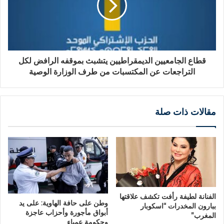
قطاع الجامعيين الديمقراطيين يتشبث بموقفه الرافض لكل
التراجعات عن المكتسبات من طرف الوزارة الوصية
مقالات ذات صلة
الفنانة لطيفة رأفت تكشف علاقتها
وطن على حافة الهاوية: على يد
ببارون المخدرات “اسكوبار
أبواق مأجورة وأحزاب عاجزة
المغرب”
وحكومة عمياء