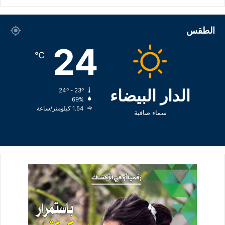
الطقس
24
℃
الدار البيضاء
24º - 23º
69%
1.54 كيلومتر/ساعة
سماء صافية