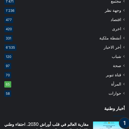
مجتمع
1٬471
وجهة نظر
1٬236
اقتصاد
477
اخرى
420
أنشطة ملكية
331
أخر الاخبار
6٬535
شباب
120
صحة
97
قناة تنوير
70
المرأة
65
حوارات
58
أخبار وطنية
مغاربة العالم في قلب أوراش 2030.. احتفاء وطني