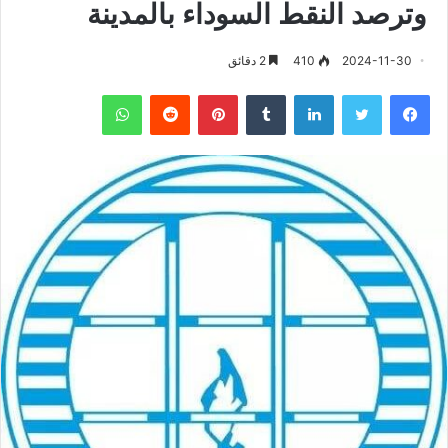
وترصد النقط السوداء بالمدينة
2024-11-30
410
2 دقائق
فيسبوك
تويتر
لينكدإن
‏Tumblr
بينتيريست
‏Reddit
واتساب