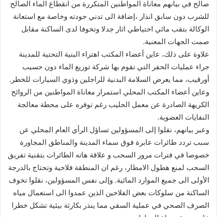
صالح في بيانهم معاناة المواطنين المتكررة من انقطاع الماء الصالح
للشرب دون سابق انذار ،إضافة الى تدني جودته وخاصة مع استعانة
الوكالة بتقب مائي احتياطي اثار جدلا وتخوفا لدى الساكنة مقابل
صمت الجهات المعنية.
علاوة على ذلك، عاين أعضاء المكتب اهتراء البنية التحتية للمدينة
جراء عمليات الحفر التي تقوم بها شركة توزيع الماء دون حسيب
أورقيب، مما يعرض السلامة البدنية للراجلين وذوي السيارات للخطر.
وعاين أعضاء المكتب المحلي استمرار معاناة المواطنين من الروائح
الكريهة الصادرة عن معمل الحليب رغم توفره على محطة معالجة
النفايات العضوية.
وعبر بيانهم، نقلوا إلى المسؤولين تساؤل الرأي العام المحلي عن
سبب تردد طائرات عابرة فوق سماء المدينة والمناطق المجاورة
خصوصا في فترات مرور السحب و علاقة هاته الطائرات بتقنية تفريق
السحب لمنع هطول الامطار، رغم ان المنطقة فلاحية وتحتاج بالدرجة
الأولى الى جميع الموارد المائية. وإلى نفس المسؤولين، نقلوا تخوف
الساكنة من سلوكات بعض الفلاحين الذين عمدوا الى استعمال مياه
الصرف الصحي في عملية السقي مما ينذر بكارثة بيئية تشكل خطرا