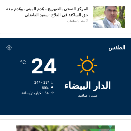
المركز الصحي بالصهريج… هُدم المبنى، وهُدم معه
حق الساكنة في العلاج -سعيد الفاضلي
منذ 9 ساعات
الطقس
24
℃
الدار البيضاء
24º - 23º
69%
1.54 كيلومتر/ساعة
سماء صافية