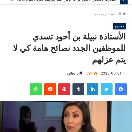
الرئيسية
/
مجتمع
مجتمع
الأستاذة نبيلة بن أحود تسدي
للموظفين الجدد نصائح هامة كي لا
يتم عزلهم
2025-06-01
897
3 دقائق
فيسبوك
تويتر
لينكدإن
‏Tumblr
بينتيريست
‏Reddit
واتساب