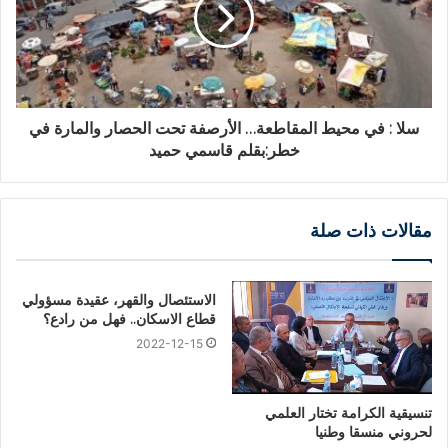
سلا : في محيط المقاطعة… الأرصفة تحت الحصار والمارة في
خطر:بقلم قاسمي حميد
مقالات ذات صلة
الاستئصال والقهر، عقيدة مسؤولي
قطاع الاسكان.. فهل من رادع؟
2022-12-15
تنسيقية الكرامة تختار العلمي
لحروني منسقا وطنيا