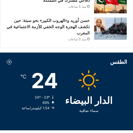
دفاعي مشترك في المملكة
منذ 5 ساعات
حسن أوريد و«الهروب الكبير» نحو سبتة: حين
تكشف الهجرة الوجه الخفي للأزمة الاجتماعية في
المغرب
منذ 5 ساعات
الطقس
24
℃
الدار البيضاء
24º - 23º
69%
1.54 كيلومتر/ساعة
سماء صافية