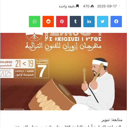
2025-09-17
470
دقيقة واحدة
فيسبوك
تويتر
لينكدإن
‏Tumblr
بينتيريست
‏Reddit
واتساب
متابعة: تنوير
بالجماعة الترابية أولوز التابعة لإقليم تارودانت، ستنظم النسخة