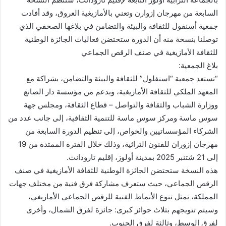
السابعة من مهرجان إزوارن وتعني بالأمازيغية العروق، وقد أفادت
جمعية أسنفول للثقافة والبيئة والتضامن في بلاغها الصحفي الذي
توصلنا بنسخة منه أن الدورة ستحتضن فعاليات الجائزة الوطنية
للثقافة الأمازيغية في صنف الرقص الجماعي
بلاغ الجمعية:
“تستعد جمعية “اسنفلول” للثقافة والبيئة والتضامن، بشراكة مع
المعهد الملكي للثقافة الأمازيغية، وبدعم من مؤسسة دار الصانع
ووزارة الشباب والثقافة والتواصل – قطاع الثقافة، ومجلس جهة
سوس ماسة ومركز سوس ماسة للتنمية الثقافية، إلى جانب عدد من
الشركاء المؤسساتيين والخواص، إلى تنظيم الدورة السابعة من
مهرجان إزوران للفنون التراثية، وذلك خلال الفترة الممتدة من 19
إلى 21 شتنبر 2025 بمدينة أولوز، إقليم تارودانت.
هذه النسخة ستحتضن الجائزة الوطنية للثقافة الأمازيغية في صنف
الرقص الجماعي، حيث ستعرف مشاركة فرق فنية من مختلف جهات
المملكة، تمثل تنوع الأنماط الفنية للرقص الجماعي الأمازيغي،
وسيتم تتويجهم بثلاث جوائز كبرى: جائزة لفرق الشمال، وأخرى
لفرق الوسط، وثالثة لفرق الجنوب.