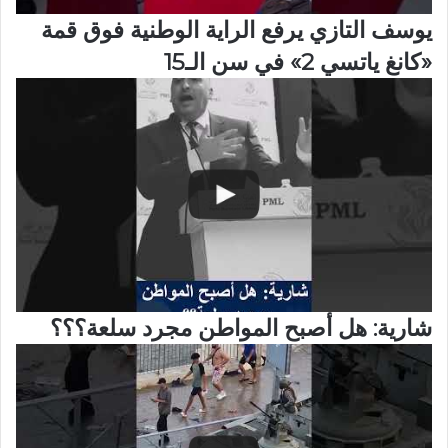
يوسف التازي يرفع الراية الوطنية فوق قمة
«كانغ ياتسي 2» في سن الـ15
شارية: هل أصبح المواطن مجرد سلعة؟؟؟