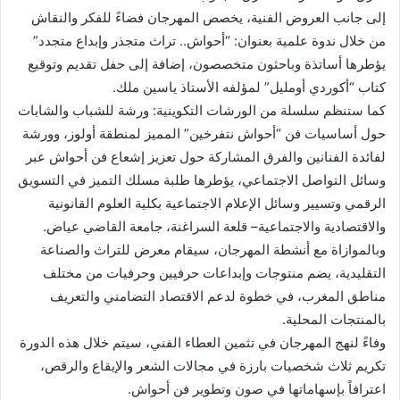
إلى جانب العروض الفنية، يخصص المهرجان فضاءً للفكر والنقاش
من خلال ندوة علمية بعنوان: “أحواش.. تراث متجذر وإبداع متجدد”
يؤطرها أساتذة وباحثون متخصصون، إضافة إلى حفل تقديم وتوقيع
كتاب “أكوردي أومليل” لمؤلفه الأستاذ ياسين ملك.
كما ستنظم سلسلة من الورشات التكوينية: ورشة للشباب والشابات
حول أساسيات فن “أحواش نتفرخين” المميز لمنطقة أولوز، وورشة
لفائدة الفنانين والفرق المشاركة حول تعزيز إشعاع فن أحواش عبر
وسائل التواصل الاجتماعي، يؤطرها طلبة مسلك التميز في التسويق
الرقمي وتسيير وسائل الإعلام الاجتماعية بكلية العلوم القانونية
والاقتصادية والاجتماعية– قلعة السراغنة، جامعة القاضي عياض.
وبالموازاة مع أنشطة المهرجان، سيقام معرض للتراث والصناعة
التقليدية، يضم منتوجات وإبداعات حرفيين وحرفيات من مختلف
مناطق المغرب، في خطوة لدعم الاقتصاد التضامني والتعريف
بالمنتجات المحلية.
وفاءً لنهج المهرجان في تثمين العطاء الفني، سيتم خلال هذه الدورة
تكريم ثلاث شخصيات بارزة في مجالات الشعر والإيقاع والرقص،
اعترافاً بإسهاماتها في صون وتطوير فن أحواش.