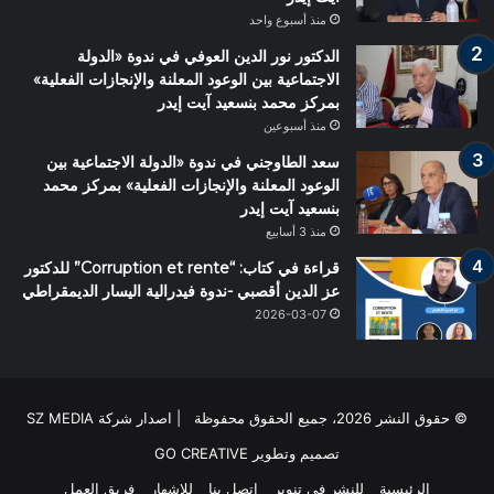
منذ أسبوع واحد
الدكتور نور الدين العوفي في ندوة «الدولة
الاجتماعية بين الوعود المعلنة والإنجازات الفعلية»
بمركز محمد بنسعيد آيت إيدر
منذ أسبوعين
سعد الطاوجني في ندوة «الدولة الاجتماعية بين
الوعود المعلنة والإنجازات الفعلية» بمركز محمد
بنسعيد آيت إيدر
منذ 3 أسابيع
قراءة في كتاب: “Corruption et rente” للدكتور
عز الدين أقصبي -ندوة فيدرالية اليسار الديمقراطي
2026-03-07
© حقوق النشر 2026، جميع الحقوق محفوظة | اصدار شركة SZ MEDIA
تصميم وتطوير
GO CREATIVE
الرئيسية
للنشر في تنوير
اتصل بنا
للاشهار
فريق العمل