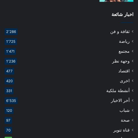
اخبار شائعة
ثقافة و فن
2٬286
رياضة
1٬725
مجتمع
1٬471
وجهة نظر
1٬236
اقتصاد
477
اخرى
420
أنشطة ملكية
331
أخر الاخبار
6٬535
شباب
120
صحة
97
قناة تنوير
70