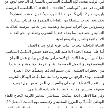
في الوقت نفسه، نَوَّهَ المكتبُ السياسي بالمشاركة الناجحة لِوفدٍ عن
الحزب في حفل “لومانيتي” fête de humanité بالعاصمة الفرنسية
باريس، من 12 إلى 15 من هذا الشهر، حيثُ تميزت هذه المشاركةُ
بعقد وفد الحزب سلسلةً من اللقاءات المثمرة مع قياداتٍ يسارية
ومسؤولين من أحزاب شيوعية وتقدمية عبر العالم، لتوطيد العلاقات
الثنائية والجماعية، بما يخدم قضايا الشعوب وتطلعاتها نحو العدالة
الاجتماعية والتحرر والديمقراطية.
الحياة الداخلية للحزب: تدابير قوية لرفع وتيرة العمل
أما على صعيد الحياة الداخلية للحزب، فقد خصص المكتبُ السياسي
جزءً كبيراً من هذا الاجتماع لاستعراض وتدارُسِ برامج عمل اللجان
الوظيفية وفرق العمل الموضوعاتية، والفروع الإقليمية. وأقر عدداً
من الخطوات العملية، التي سيتم اتخاذها وتنفيذُها خلال الفترة
المقبلة، بهدف الرفع من وتيرة ودينامية عمل كافة الهياكل الحزبية،
واستثمار الإشعاع التواصلي والسياسي للحزب، من أجل توسيع
صفوفه وتحسين مكانته الانتخابية وامتداده التنظيمي.
وفي هذا الإطار، اتخذ المكتبُ السياسي التدابير اللازمة لإنجاح اللقاء
الوطني لكُــــتَّاب الفروع المحلية والإقليمية، يوم السبت المقبل 20
شتنبر الجاري بالمقر الوطني للحزب في الرباط، وإعطاء الانطلاقة