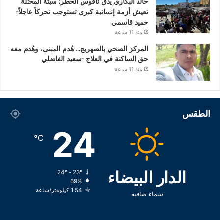
خالد البكاري يدق ناقوس الخطر: سبتة المحتلة
تعيش أزمة إنسانية كبرى تستوجب تحركاً عاجلاً-
حميد قاسمي
منذ 11 ساعة
المركز الصحي بالصهريج… هُدم المبنى، وهُدم معه
حق الساكنة في العلاج -سعيد الفاضلي
منذ 11 ساعة
الطقس
24
℃
الدار البيضاء
24º - 23º
69%
1.54 كيلومتر/ساعة
سماء صافية