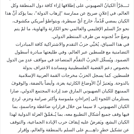
تَــــجَرَّأ الكيانُ الصهيوني على إطلاقها إزاء كافة دول المنطقة وكل
العالم، في إعلانٍ صريح عن ممارسة “إرهاب الدولة”، بما يؤكد أنَّ هذا
الكيان يمضي قُدُماً، خارج أيِّ سيطرة، وبتواطؤ أمريكي مكشوف،
نحو جرِّ السلم الإقليمي والعالمي نحو الكارثة والهاوية، ما لمْ يتم
وضعُ حدٍّ لجنونه من طرف المنتظم الدولي.
في هذا السياق، يُحَيِّي حزبُ التقدم والاشتراكية كافة المبادرات
التضامنية مع فلسطين عبر العالم، وفي طليعتها مبادرة أسطول
الصمود. ويُسجِّل الحزبُ التقدُّم المتصاعد في مواقف عددٍ من الدول
بخصوص دعم القضية الفلسطينية ومساندة الاعتراف بدولة
فلسطين. كما يسجل الحزبُ مخرجات القمة العربية الإسلامية
بالدوحة. ويَعتبرُ أنَّ الأوضاعَ الكارثية بغزة، وأيضاً بالضفة، والوقوفَ
الممنهج للكيان الصهيوني المارق ضد إرادة المجتمع الدولي، صارا
يستلزمان اللجوء إلى إجراءاتٍ ملموسة وأكثر صرامة وحزم، لردع
الكيان الصهيوني، لا سيما من خلال قراراتٍ ضاغطة وحاسمةٍ، بما
فيها وقف جميع أشكال التطبيع معه، بما يُــعَمِّقُ العزلة الدولية لهذا
الكيان البشع، ويَفرضُ عليه إيقافَ حرب الإبادة الجماعية، والتوقف
عن تشكيل خطرٍ داهِــــمٍ على السلم بالمنطقة والعالم، وإقرار