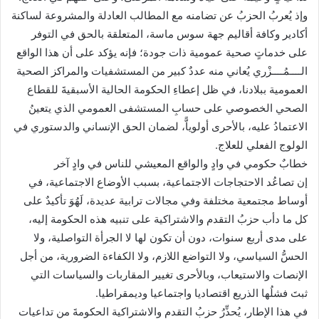
وإذ يُعربُ الحزبُ عن تضامنه مع المطالب العادلة والمشروعة لساكنة
أكادير وكافة أقاليم جهة سوس ماسة، المتعلقة بالحق في التوفر
على خدماتٍ صحية عمومية ذات جودة؛ فإنه يؤكد على أن هذا الواقع
الــــمُــــزْري يُعاني منه عددٌ كبير من المستشفيات والمراكز الصحية
العمومية ببلادنا، في ظل إعطاءِ الحكومة الحالية الأسبقيةَ للقطاع
الصحي الخصوصي على حسابِ المستشفى العمومي الذي يتعينُ
الاعتمادُ عليه، بالأحرى أولوياًّ، لضمان الحق الإنساني والدستوري في
الولوج الفعلي للعلاج.
خطابٌ حكومي في وادٍ والواقع المعيشي للناس في وادٍ آخر
إن تصاعُد الاحتجاجات الاجتماعية، بسبب الأوضاع الاجتماعية، في
أوساط مجتمعية مختلفة وفي مجالات ترابية عديدة، لَهُوَ تأكيدٌ على
كل ما دأب حزبُ التقدم والاشتراكية على تنبيه هذه الحكومة إليه،
على مدى أربع سنوات، دون أن تكون لها لا الجرأة التواصلية، ولا
الحسُّ السياسي، ولا التواضع اللازم، ولا الكفاءة الضرورية، من أجل
الإنصات والاستيعاب، وبالأحرى تغيير المقاربات والسياسات التي
ثبتَ فشلُها الذريع اقتصاديا واجتماعيا وديمقراطيا.
في هذا الإطار، يُحذِّرُ حزبُ التقدم والاشتراكية الحكومةَ من تداعيات