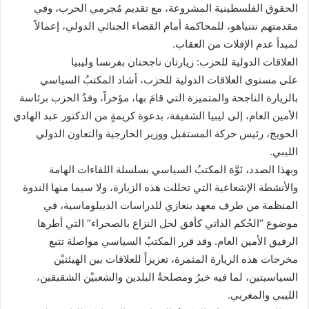
الحقوق الفلسطينية المشروعة، مع تقديم مُجرمي الحرب، وفي
مقدمتهم نتنياهو، للمحاكمة أمام القضاء الجنائي الدولي، إعمالاً
لمبدأ عدم الإفلات من العقاب.
العلاقات الدولية للحزب: زيارتان ناجحتان بفرنسا وليبيا
على مستوى العلاقات الدولية للحزب، أشاد المكتبُ السياسي
بالزيارة الناجحة والمتميزة التي قامَ بها، مؤخراً، وفدُ الحزب برئاسة
الأمين العام، إلى ليبيا الشقيقة، بدعوة كريمةٍ من الدكتور عبد الهادي
الحويج، رئيس حركة المستقبل ووزير الخارجية والتعاون الدولي
الليبي.
وبهذا الصدد، نَوَّهَ المكتبُ السياسي بسلسلة اللقاءات الهامة
والأنشطة الإشعاعية التي تخللت هذه الزيارة، ولا سيما منها الندوة
المنظمة من طرف معهد بنغازي للدراسات الديبلوماسية، في
موضوع “الحُكم الذاتي كأفق لحل النزاع بالصحراء” التي أطرها
الرفيق الأمين العام. وقد قرر المكتبُ السياسي مواصلة تتبع
مخرجات هذه الزيارة المثمرة، تعزيزاً للعلاقات بين الهيئتيْن
السياسيتين، لما فيه خيرُ ومصلحةُ البلدين والشعبيْن الشقيقين،
الليبي والمغربي.