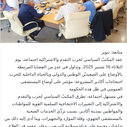
متابعة: تنوير
عقد المكتبُ السياسي لحزب التقدم والاشتراكية اجتماعه، يوم
الثلاثاء 16 شتنبر 2025، وتداول في عددٍ من القضايا المرتبطة
بالأوضاع على الصعيديْن الوطني والدولي وبالحياة الداخلية للحزب.
احتجاجات أكادير المشروعة: مؤشر على أوضاع المستشفى
العمومي في ظل هذه الحكومة
في مستهل اجتماعه، تطرق المكتبُ السياسي لحزب والتقدم
والاشتراكية إلى التعبيرات الاحتجاجية السلمية القوية للمواطنات
والمواطنين بمدينة أكادير، بسبب تردِّي الخدمات الصحية
بالمستشفى الجهوي، وقلة الموارد والتجهيزات، وما أدى إليه ذلك من
تداعياتٍ وخيمة على حياة وسلامة المرضى، وعلى حقهم في العلاج.