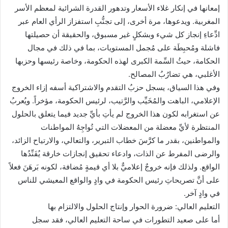
إمعانها في إنكار غلاء الأسعار وتدهور القدرة الشرائية لمعظم الأسر
المغربية. ويدعوها، مرة أخرى، إلى تجنُّبِ استفزاز الرأي العام عبر
ادِّعاءِ إنجاز كل شيء وبشكلٍ غير مسبوق، والحقيقة أن حصيلتها
فاشلة ومُحبِطَة على مُجمل المستويات، بما في ذلك في مجال
الحكامة، حيثُ السِّمة الكبرى لهذه الحكومة، وخاصة رئيسها وحزبها
الأغلبي، هي تضارُبُ المصالح.
وفي هذا السياق، يسجل حزبُ التقدم والاشتراكية أسفه إزاء الخروج
الإعلامي، الباهت والمُخَيِّب والرَّتيب، لرئيس الحكومة، مؤخراً. ويُعربُ
عن استغرابه لكون هذا الخروج لم يأتِ بأيِّ جديد فيما يتعلق بالحلول
المنتظرة لأيِّ معضلة من المعضلات التي تُواجِهُ المواطنات
والمواطنين، بقدر ما كرَّسَ خطاب التبرير، والتعالي، والارتياح الزائد،
والرضى المفرط عن الذات، وادعاء تحقيق إنجازات خارقة يُفَنِّدُها
الواقع. ولذلك فإنه خروجٌ إعلاميٌّ بلا أي قيمةٍ مُضافة، لكونه بَرهَنَ فعلاً
على أنَّ تصريحاتِ رئيس الحكومة في وادٍ والواقع المعيشي للناس
في وادٍ آخر.
التعليم العالي: ضرورة الحوار وإنتاج الحلول والالتزام بها
أما على صعيد التطورات في ساحة التعليم العالي، فقد سجل