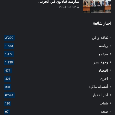
يمارسه قياديون في الحزب .
2024-03-02
اخبار شائعة
ثقافة و فن
2٬290
رياضة
1٬733
مجتمع
1٬472
وجهة نظر
1٬239
اقتصاد
477
اخرى
421
أنشطة ملكية
331
أخر الاخبار
6٬544
شباب
120
صحة
97