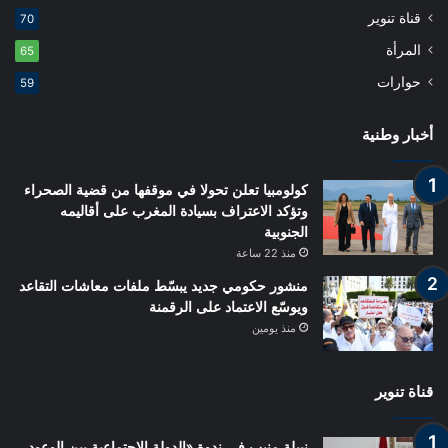
قناة تنوير
70
المرأة
65
حوارات
59
أخبار وطنية
كولومبيا تعلن تحولا في موقفها من قضية الصحراء
وتؤكد الاعتراف بسيادة المغرب على أقاليمه
الجنوبية
منذ 22 ساعة
منشور حكومي جديد يبسّط ملفات معاشات التقاعد
ويوسّع الاعتماد على الرقمنة
منذ يومين
قناة تنوير
نبيلة منيب في ندوة «الدولة الاجتماعية بين الوعود