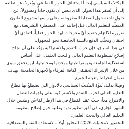
المكتبُ السياسي إيجاباً استئنافَ الحوار القطاعي. ويُعربُ عن تطلعه
إلى أن يُسفر هذا الحوار، الذي يتعين أن يكون جاداًّ ومسؤولاً، عن
حلولٍ ناجعة حول القضايا المطروحة، وعلى رأسها مشروع القانون
المنظِّم للتعليم العالي قبل إحالته على المسطرة التشريعية، مع
ضرورة الالتزام بتنفيذ أيِّ مخرجات لهذا الحوار فعلياًّ، لتفادي أيِّ
احتقان وتجنُّب الدفع بالسنة الجامعية نحو المجهول.
في هذا السياق، فإن حزبَ التقدم والاشتراكية يؤكد على أن نجاح
إصلاحٍ لمنظومة التعليم العالي والبحث العلمي، على أساس
استقلالية الجامعة وديمقراطيتها ووحدتها ومجانيتها، لن يتحقق سوى
من خلال الإشراك الحقيقي لكافة الفرقاء والأجهزة الجامعية، بهدف
ضمان انخراط وتعبئة الجميع.
وصِلَةً بذلك، يُنوِّهُ المكتبُ السياسي بالأدوار التي يضطلعُ بها قطاعُ
التعليم العالي لحزب التقدم والاشتراكية، على واجهات النضال
والاقتراح معاً، حيثُ عقد القطاعُ في هذا الإطار لقاءيْن وطنيين خلال
الشهر الجاري، في أفق تنظيم ندوة وطنية حول إصلاح منظومة
التعليم العالي والبحث العلمي.
التحضير لانتخابات 2026: التخليق أولاً… لاستعادة الثقة والمصداقية