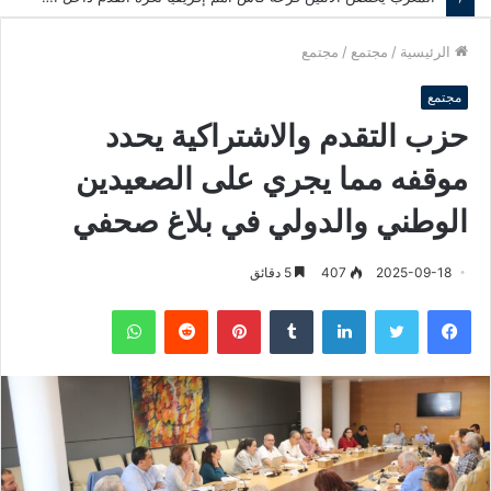
الرئيسية
/
مجتمع
/
مجتمع
مجتمع
حزب التقدم والاشتراكية يحدد
موقفه مما يجري على الصعيدين
الوطني والدولي في بلاغ صحفي
2025-09-18
407
5 دقائق
فيسبوك
تويتر
لينكدإن
‏Tumblr
بينتيريست
‏Reddit
واتساب