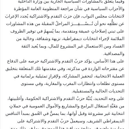
وفيما يتعلق بالمشاورات السياسية الجارية بين وزارة الداخلية
والأحزاب السياسية في شأن مراجعة المنظومة العامة المؤطرة
لانتخابات مجلس النواب، فإن حزبَ التقدم والاشتراكية يُجدد الإعرابَ
عن تطلُّعِه نحو أن تُـــسْــــفِــــرَ المراحلُ المقبلة من هذه المشاورات
على تبني إصلاحاتٍ عميقة ومتقدمة، بما يُسهِمُ في توفير الظروف
الملائمة لإجراء انتخابات ديمقراطية، نزيهة وشفافة، وخالية من
الفساد ومن الاستعمال غير المشروع للمال، وبما يُعيد الثقة
والمصداقية.
على هذا الأساس، يؤكد حزبُ التقدم والاشتراكية حرصه على الدفاع
عن مقترحاته الواردة في مذكرته، وفي مقدمتها تلك المتعلقة بتخليق
العملية الانتخابية، لتحفيز المشاركة، ولإفرازِ تمثيلية برلمانية في
مستوى تطلعات وانتظارات المغرب والمغاربة، وفي مستوى
التحديات الحالية والمستقبلية.
على وجه التحديد، يُنَبِّهُ حزبُ التقدم والاشتراكية الحكومةَ، وأغلبيتها،
من مَغَبَّةِ استغلال البرامج والمشاريع والأموال العمومية في حملاتٍ
انتخابية غير مشروعة وقبل أوانها، بما يمسُّ في العُمق بمبدأ التنافس
الديمقراطي الشريف. وسيعملُ حزبُ التقدم والاشتراكية على
ممارسة واجبه في متابعة ومراقبة هذا الموضوع، بما في ذلك مدى