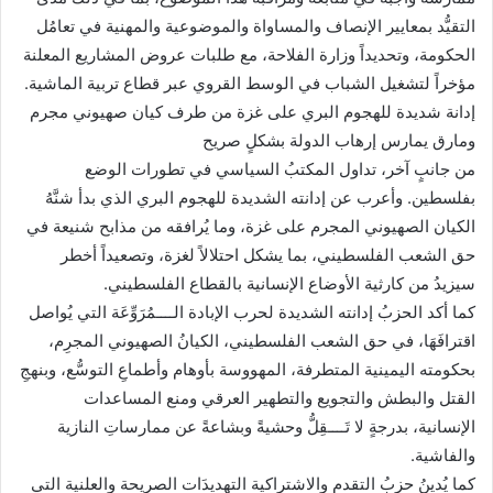
التقيُّد بمعايير الإنصاف والمساواة والموضوعية والمهنية في تعامُل
الحكومة، وتحديداً وزارة الفلاحة، مع طلبات عروض المشاريع المعلنة
مؤخراً لتشغيل الشباب في الوسط القروي عبر قطاع تربية الماشية.
إدانة شديدة للهجوم البري على غزة من طرف كيان صهيوني مجرم
ومارق يمارس إرهاب الدولة بشكلٍ صريح
من جانبٍ آخر، تداول المكتبُ السياسي في تطورات الوضع
بفلسطين. وأعرب عن إدانته الشديدة للهجوم البري الذي بدأ شنَّهُ
الكيان الصهيوني المجرم على غزة، وما يُرافقه من مذابح شنيعة في
حق الشعب الفلسطيني، بما يشكل احتلالاً لغزة، وتصعيداً أخطر
سيزيدُ من كارثية الأوضاع الإنسانية بالقطاع الفلسطيني.
كما أكد الحزبُ إدانته الشديدة لحرب الإبادة الــــمُرَوِّعَة التي يُواصل
اقترافَهَا، في حق الشعب الفلسطيني، الكيانُ الصهيوني المجرِم،
بحكومته اليمينية المتطرفة، المهووسة بأوهام وأطماعِ التوسُّع، وبنهجِ
القتل والبطش والتجويع والتطهير العرقي ومنع المساعدات
الإنسانية، بدرجةٍ لا تَــــقِلُّ وحشيةً وبشاعةً عن ممارساتِ النازية
والفاشية.
كما يُدينُ حزبُ التقدم والاشتراكية التهديدَات الصريحة والعلنية التي