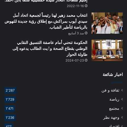
2022-11-16
انتخاب محمد زهير لهنا رئيساً لجمعية اتحاد أمل
سيدي أيوب بمراكش،مع إطلاق رؤية جديدة للنهوض
بالرياضة لتأطير الشباب.
منذ 3 أسابيع
الحكومة تنحني أمام عاصفة التنسيق النقابي
الوطني بقطاع الصحة وٱيت الطالب يدعوه إلى
طاولة الحوار
2024-07-23
اخبار شائعة
ثقافة و فن
2٬287
رياضة
1٬729
مجتمع
1٬471
وجهة نظر
1٬236
اقتصاد
477