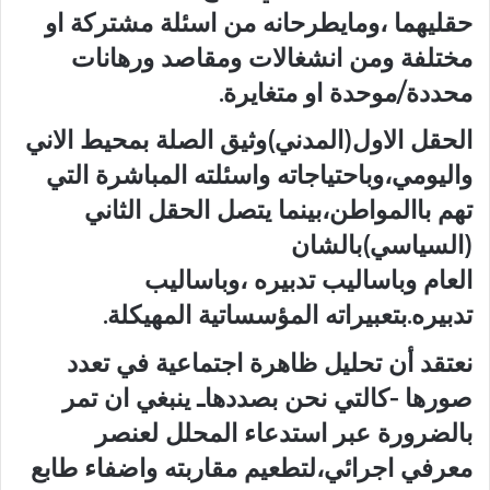
حقليهما ،ومايطرحانه من اسئلة مشتركة او
مختلفة ومن انشغالات ومقاصد ورهانات
محددة/موحدة او متغايرة.
الحقل الاول(المدني)وثيق الصلة بمحيط الاني
واليومي،وباحتياجاته واسئلته المباشرة التي
تهم باالمواطن،بينما يتصل الحقل الثاني
(السياسي)بالشان
العام وباساليب تدبيره ،وباساليب
تدبيره.بتعبيراته المؤسساتية المهيكلة.
نعتقد أن تحليل ظاهرة اجتماعية في تعدد
صورها -كالتي نحن بصددهاـ ينبغي ان تمر
بالضرورة عبر استدعاء المحلل لعنصر
معرفي اجرائي،لتطعيم مقاربته واضفاء طابع