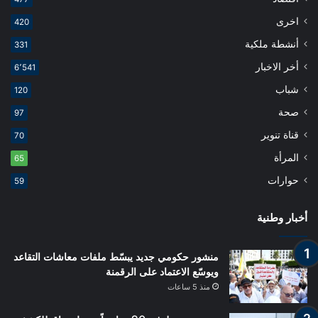
اخرى
420
أنشطة ملكية
331
أخر الاخبار
6٬541
شباب
120
صحة
97
قناة تنوير
70
المرأة
65
حوارات
59
أخبار وطنية
منشور حكومي جديد يبسّط ملفات معاشات التقاعد
ويوسّع الاعتماد على الرقمنة
منذ 5 ساعات