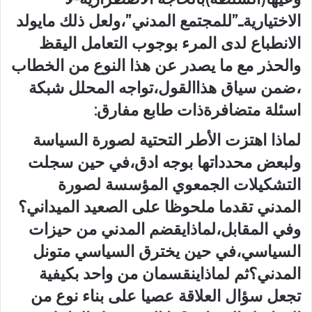
الاختياريةـ”للمجتمع المدني”،ولعل ذلك مايولد
الانطباع لدى المرء بوجوب التعامل اليقظ
والحذر مع ما يصدر عن هذا النوع من الخطاب
،ضمن سياق هذاالقول،تواجه المحلل شبكة
اسئلة متضافرةذات طابع مفارق:
لماذا اهتزت الأطر التحتية لصورة السياسة
ولبعض محدداتها بوجه ادق،في حين سجلت
التشكيلات الجمعوي المؤسسة لصورة
المدني تقدما ملحوظا على الصعيد الميداني؟
وفي المقابل،لماذايقضم المدني من حيزات
السياسي،في حين يخترق السياسي متونل
المدني؟ثم لماذاينقسمان من واحد بكيفية
تجعل سؤال العلاقة عصيا على بناء نوع من