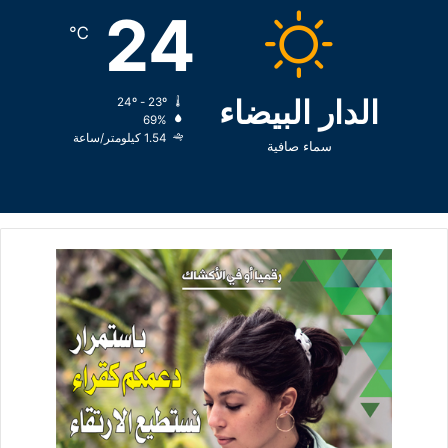
24
℃
الدار البيضاء
24º - 23º
69%
1.54 كيلومتر/ساعة
سماء صافية