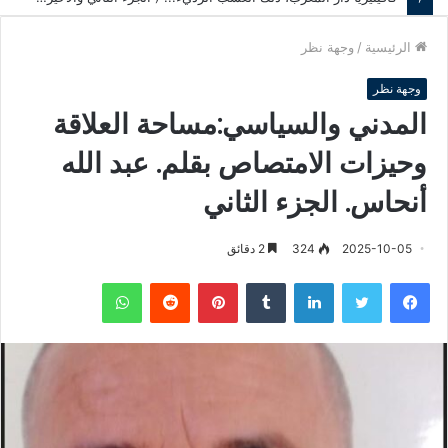
الرئيسية
/
وجهة نظر
وجهة نظر
المدني والسياسي:مساحة العلاقة
وحيزات الامتصاص بقلم. عبد الله
أنحاس. الجزء الثاني
2025-10-05
324
2 دقائق
فيسبوك
تويتر
لينكدإن
‏Tumblr
بينتيريست
‏Reddit
واتساب