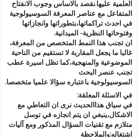
العلمية عليها.نقصد بالاساس وجوب الانفتاح
المتفاعل مع عناصر المعرفة السوسيولوجية
في احدث تراكماتها،بتطوراتها وانجازاتها
وفتوحاتها النظرية- الميدانية.
ان تجنب هذا النمط المتخصص من المعرفة،
غالبا ما يجعل المقاربة لا تستقيم من الناحية
الموضوعية والمنهجية،كما تظل اسيرة عطب
تجنب عنصر البحث
السوسيولوجية باعتباره سؤالا علميا متخصصا.
في الاسئلة المعلقة:
في سياق هذاالحديث نرى ان التعاطي مع
الاشكال،ينبغي ان يتم انجازه في توسل
متلازم مع تقنيات السؤال المذكور ومع آليات
اشتغاله:والملاحظة