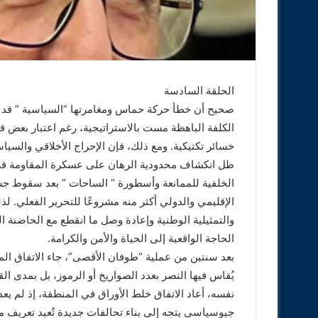
الحلقة السادسة
صحيح أن خطأ حركة حماس ومغامرتها “السياسية ” قد ي
الكلفة الباهظة مست بالاستراتيجية، رغم اعتبار بع
خسائر تكتيكية. ومع ذلك، فإن الإحراج الأخلاقي والسي
ظل انكشاف محدودية الرهان على عسكرة المقاومة في ب
الخلفية للممانعة وأسطورة ” الساحات ” بعد سقوط ج
الإقليمي والدولي أكثر منه مشروعًا للتحرير الفعلي. 
والتمثيلية الوطنية وإعادة وصل ما انقطع مع الحاضنة 
الحاجة الواقعية إلى الحياة والأمن والكرامة.
بعد سنتين من عملية “طوفان الأقصى”، جاء الاتفاق المبرم
يُقاس فيها النصر بعدد الصواريخ أو الرموز، بل بمدى
نفسه، أعاد الاتفاق خلط الأوراق في المنطقة، إذ لم يع
جيوسياسي يتجه إلى بناء تحالفات جديدة تُعيد تعريف م