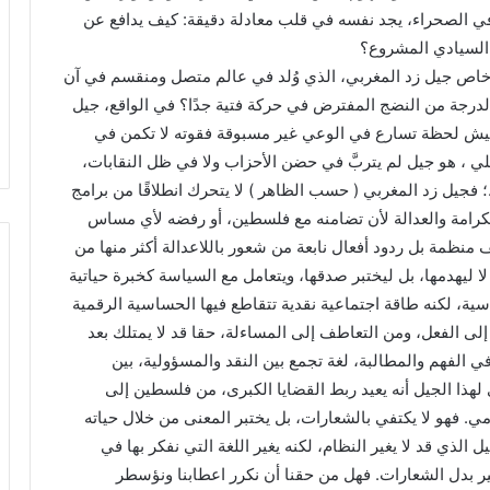
ة في الصحراء، يجد نفسه في قلب معادلة دقيقة: كيف يدافع عن
السيادي المشروع؟
 خاص جيل زد المغربي، الذي وُلد في عالم متصل ومنقسم في آن
لدرجة من النضج المفترض في حركة فتية جدًا؟ في الواقع، جيل
يعيش لحظة تسارع في الوعي غير مسبوقة فقوته لا تكمن في
اعلي ، هو جيل لم يتربَّ في حضن الأحزاب ولا في ظل النقابات،
فجيل زد المغربي ( حسب الظاهر ) لا يتحرك انطلاقًا من برامج
كرامة والعدالة لأن تضامنه مع فلسطين، أو رفضه لأي مساس
 منظمة بل ردود أفعال نابعة من شعور باللاعدالة أكثر منها من
ا ليهدمها، بل ليختبر صدقها، ويتعامل مع السياسة كخبرة حياتية
ية، لكنه طاقة اجتماعية نقدية تتقاطع فيها الحساسية الرقمية
لى الفعل، ومن التعاطف إلى المساءلة، حقا قد لا يمتلك بعد
 في الفهم والمطالبة، لغة تجمع بين النقد والمسؤولية، بين
 لهذا الجيل أنه يعيد ربط القضايا الكبرى، من فلسطين إلى
ي. فهو لا يكتفي بالشعارات، بل يختبر المعنى من خلال حياته
الذي قد لا يغير النظام، لكنه يغير اللغة التي نفكر بها في
ر بدل الشعارات. فهل من حقنا أن نكرر اعطابنا ونؤسطر