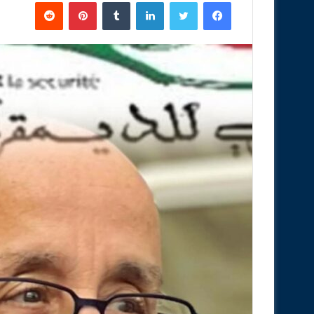
فيسبوك
تويتر
لينكدإن
‏Tumblr
بينتيريست
‏Reddit