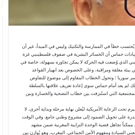
ُحتسب خطأ في الممارسة والتكتيك وليس في المبدأ، غير أن
ض قيادات حماس أن الخسائر البشرية في صفوف فلسطينيي غزة
اسي الذي وُضعت فيه الحركة لا يمكن تجاوزه بسهولة، خاصة في
يئة مغلقة ومراقبة، وعلى الخصوص بعد انهيار القواعد
سر سوريا ؛ وتحول الخطاب المقاوم إلى موضوع للتفاوض
لذلك لم يعد أمام حماس سوى إعادة تعريف علاقتها بالسلطة
المجتمعية التي استُنزفت بين خطاب التضحية والخسارة وبين
 تحت الرعاية الأمريكية ليُعلن نهاية مرحلة وبداية أخرى، لا
 القدرة على تحويل الصمود إلى مشروع وطني جامع. وفي الوقت
د ممكناً تجاهل قضية الوحدة الترابية المغربية ضمن مشهد
عنى السيادة ومفهوم الأمن الجماعي. المغرب، وهو يُوازن بين