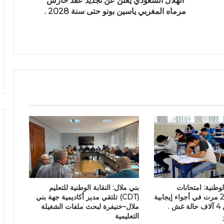
الهلال السعودي يعلن عن تجديد عقد حارس
مرماه المغربي ياسين بونو حتى سنة 2028 .
لوطنية: امتحانات
بني ملال: النقابة الوطنية للتعليم
البكالوريا 2026 مرت في أجواء إيجابية
(CDT) تلتقي مدير أكاديمية جهة بني
 .
ملال–خنيفرة لبحث ملفات الشغيلة
التعليمية