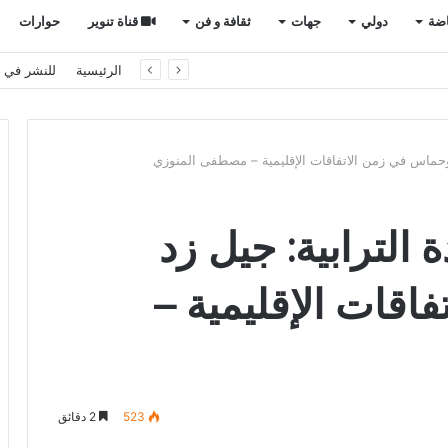
اضة
دولي
جهات
ثقافة و فن
قناة تنوير
حوارات
الرئيسية
للنشر في ت
وحماس في زمن الاتفاقات الإقليمية – مصطفى المنوزي
الترابية: جيل زد
اقات الإقليمية –
523
2 دقائق