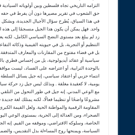
التزامه التاريخي تجاه فلسطين وبين أولوياته السيادي
حق الشعوب في تقرير مصيرها دون أن يفرط في حقه 
في هذا السياق، يُطرح سؤال الأجيال الجديدة، وبشكل
واحد. فهل يمكن أن يكون هذا الجيل منسجمًا إلى هذه ا
زد لم يبلغ بعد مستوى النضج السياسي الكامل، لكنه 
التنظيم أو التجربة، بل في حيويته القيمية وذكائه التف
بل في فضاء مفتوح من المقارنات والمعارف المتدفقة.؛ 
سياسية أو عقائد أيديولوجية، بل من إحساس فطري بال
بالوحدة الترابية، أو اعتراضه على الفساد، ليست مواقف
انتماء حزبي أو اعتقاد سياسي، إنه جيل يسائل السلطة ل
يومية، لا كعقيدة مغلقة . وبذلك ليس جيل زد حركة سياس
مع الوعي المدني. إنه جيل في طور التحول من التلقي إ
مشروعًا واضحًا أو تنظيما فعالًا، لكنه يمتلك لغة جديدة
المقاومة الرقمية والمواطنة الحية. ولعل القيمة الكبرى
الصحراء، ومن العدالة إلى الحرية، بمستوى الوعي اليوم
الخاصة، وسلوكه الافتراضي، وموقفه من القيم. إنه الجيل 
السياسة، ويمنحها روح المساءلة بدل التقديس، والضمي