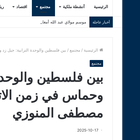
الرئيسية
أنشطة ملكية
مجتمع
اقتصاد
ري
موسم مولاي عبد الله أمغار 2026 .. حين تلتقي الروحانية بوهج التبوريدة وسحر التراث المغربي
أخبار عاجلة
الرئيسية
/
مجتمع
/
بين فلسطين والوحدة الترابية: جيل زد 
مجتمع
بين فلسطين والوحدة 
وحماس في زمن الاتف
مصطفى المنوزي
2025-10-17