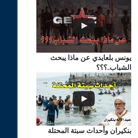
يونس بلعايدي عن ماذا يبحث
الشباب..؟؟؟
بنكيران وأحداث سبتة المحتلة