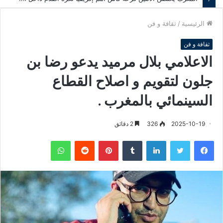
الرئيسية
/
ثقافة و فن
ثقافة و فن
الاعلامي بلال مرميد يدعو رضا بن
جلون لتقويم و اصلاح القطاع
السينمائي بالمغرب .
2025-10-19
326
2 دقائق
فيسبوك
تويتر
لينكدإن
‏Tumblr
بينتيريست
‏Reddit
واتساب