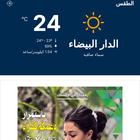
الطقس
24
℃
الدار البيضاء
24º - 23º
69%
1.54 كيلومتر/ساعة
سماء صافية