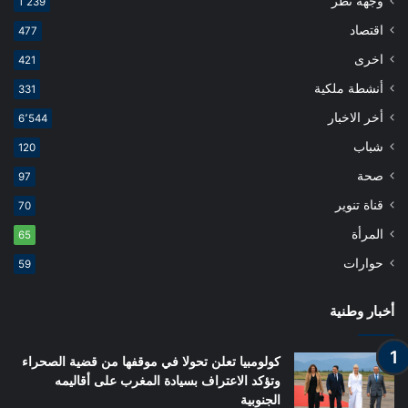
وجهة نظر
1٬239
اقتصاد
477
اخرى
421
أنشطة ملكية
331
أخر الاخبار
6٬544
شباب
120
صحة
97
قناة تنوير
70
المرأة
65
حوارات
59
أخبار وطنية
كولومبيا تعلن تحولا في موقفها من قضية الصحراء
وتؤكد الاعتراف بسيادة المغرب على أقاليمه
الجنوبية