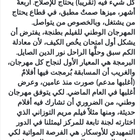
كل شيء فيه (تقريباً) يحتاج للإصلاح. أربعةُ
أشهر، ميزها صمتٌ مطبق، في قطاع يحتاج
من يشتغل، وبالخصوص من يتواصل.
المهرجان الوطني للفيلم بطنجة، يفترض أن
يشكل أول امتحان يخُص الكيف، لأن معادلة
الكم سبق وحلَّها الراحل نور الدين الصايل.
البرمجة هي المعيار الأول لنجاح كل مهرجان،
والغريب أن المسابقة بُرمجت فيها أفلامٌ
(أغلبها مدعم) صورت منذ عامين، وعرض
أغلبها في العام الماضي. لكي يتوفق مهرجان
وطني، من الضروري أن تشارك فيه أفلام
حديثة، ومنها مثلاً فيلم مريم التوزاني الذي
اختارته لجنة تابعة للمركز ليمثلنا في الدور
التمهيدي للأوسكار. هي الفرصة المواتية لكي