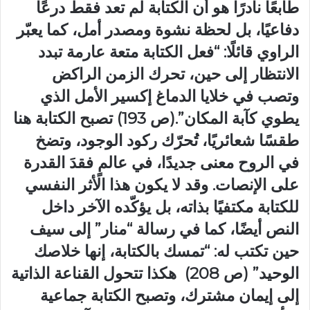
طابعًا نادرًا هو أن الكتابة لم تعد فقط درعًا
دفاعيًا، بل لحظة نشوة ومصدر أمل، كما يعبّر
الراوي قائلًا: “فعل الكتابة متعة عارمة تبدد
الانتظار إلى حين، تحرك الزمن الراكض
وتصب في خلايا الدماغ إكسير الأمل الذي
يطوي كآبة المكان”.(ص 193) تصبح الكتابة هنا
طقسًا شعائريًا، تُحرّك ركود الوجود، وتضخ
في الروح معنى جديدًا، في عالمٍ فقدَ القدرة
على الإنصات. وقد لا يكون هذا الأثر النفسي
للكتابة مكتفيًا بذاته، بل يؤكّده الآخر داخل
النص أيضًا، كما في رسالة “منار” إلى سيف
حين تكتب له: “تمسك بالكتابة، إنها خلاصك
الوحيد” (ص 208) هكذا تتحول القناعة الذاتية
إلى إيمان مشترك، وتصبح الكتابة جماعية