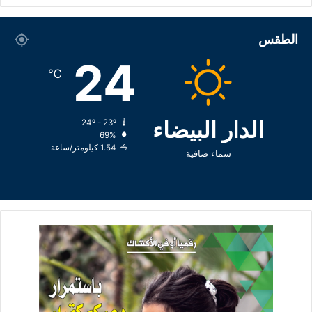
الطقس
24
℃
الدار البيضاء
24º - 23º
69%
1.54 كيلومتر/ساعة
سماء صافية