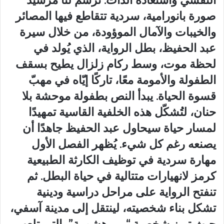
صورة بانورامية، سردية تتقاطع فيها المصائر
والخيبات والآمال الموؤودة، من خلال سيرة
عبد الحفيظ، بطل الرواية، الذي يُولد في
لحظة موت، وسط ركام زلزال يطيح بسقف
الطفولة والأمومة معًا، تاركًا إيّاه في مهبّ
قسوة الحياة. يبدأ النص بطفولة موحشة بلا
حنان، لتُشكّل هذه الخلفية القاسية تمهيدًا
لمسار حياة سيحاول عبد الحفيظ جاهدًا أن
يصنعه رغم كل شيء. يُظهر الفصل الأول
مهارة سردية في توظيف الكارثة الطبيعية
كرمز لانهيارات متتالية في حياة البطل. ثم
تنفتح الرواية على مراحل دراسية ودينية
تشكل بناء شخصيته، لينتقل إلى مدينة آسفي،
حيث تبرز شخصية “مي هشومة”، التي تلعب