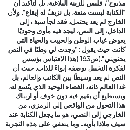
مذبوح”، فليس للزينة البلاغية، بل لتأكيد أن
“الكتابة ليست متعة، بل نزيفٌ له إيقاع”. ولأن
الخارج لم يعد يحتمل، فقد لجأ سيف إلى
الداخل، إلى النص، ليجد فيه مأوى وجوديًا
يعوض غياب الوطن والحبيب والحياة التي
كانت حيث يقول : “وجدت لي وطنًا في النص
يحتويني”.(ص193 )هذا الاقتباس يؤسس
لفكرة التخييل بوصفه إيواءً للذات. حيث أن
النص لم يعد وسيطًا بين الكاتب والعالم، بل
غدا العالم ذاته، الفضاء الوحيد الذي يتّسع له،
ويستطيع أن يقيم فيه دون خوف أو ارتباك.
هذا التحول من الواقعي إلى الرمزي، من
الخارجي إلى النصي، هو ما يجعل الكتابة عند
سيف ملاذا يأويه.. وما يضفي على هذه التجربة