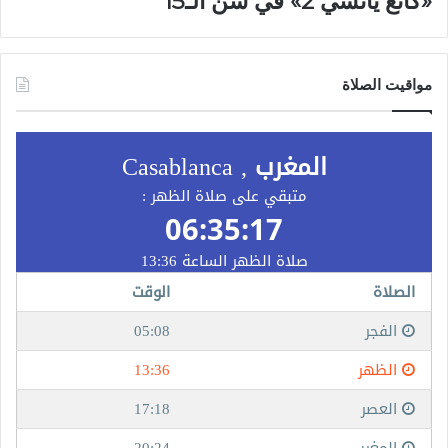
«كانغ ياتسي 2» في سن الـ15
مواقيت الصلاة