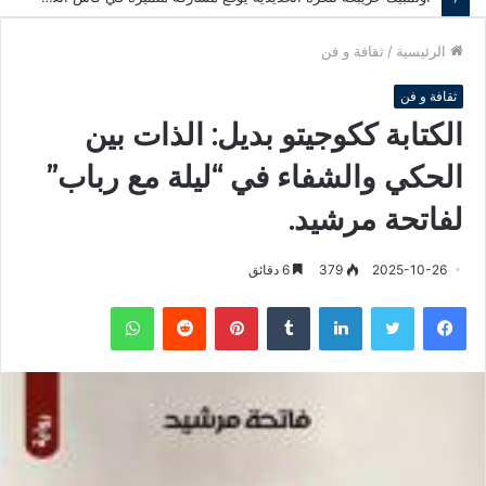
الرئيسية
/
ثقافة و فن
ثقافة و فن
الكتابة ككوجيتو بديل: الذات بين
الحكي والشفاء في “ليلة مع رباب”
لفاتحة مرشيد.
2025-10-26
379
6 دقائق
فيسبوك
تويتر
لينكدإن
‏Tumblr
بينتيريست
‏Reddit
واتساب