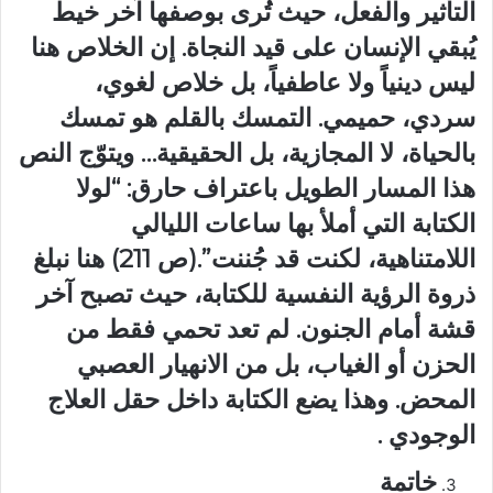
التأثير والفعل، حيث تُرى بوصفها آخر خيط
يُبقي الإنسان على قيد النجاة. إن الخلاص هنا
ليس دينياً ولا عاطفياً، بل خلاص لغوي،
سردي، حميمي. التمسك بالقلم هو تمسك
بالحياة، لا المجازية، بل الحقيقية… ويتوّج النص
هذا المسار الطويل باعتراف حارق: “لولا
الكتابة التي أملأ بها ساعات الليالي
اللامتناهية، لكنت قد جُننت”.(ص 211) هنا نبلغ
ذروة الرؤية النفسية للكتابة، حيث تصبح آخر
قشة أمام الجنون. لم تعد تحمي فقط من
الحزن أو الغياب، بل من الانهيار العصبي
المحض. وهذا يضع الكتابة داخل حقل العلاج
الوجودي .
خاتمة