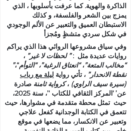
الذاكرة والهوية. كما عرفت بأسلوبها ، الذي
يمزج بين الشعر والفلسفة، و كذلك
الاستبطان العميق والتعبير عن الألم الوجودي
في شكل سردي متشظٍ ومُجزأ
وفي سياق مشروعها الروائي هذا الذي يراكم
روايات عديدة مثل :
” لحظات لا غير”
،
“مخالب المتعة”
،
“انعتاق الرغبة”، “التوأم
“،
”
نقطة الانحدار”
، تأتي رواية
ليلة مع رباب
(سيرة سيف الراوي)
،
كرواية ثامنة
صادرة
عن’ ‘المركز الثقافي للكتاب ‘’، سنة 2025،
حيث تمثل محطة متقدمة في مشوارها، حيث
تتعمق في الكتابة الوجدانية كفعل علاجي
وتعبير عن الانكسار، مما يضعها في موقع
خاص بين كتاب السيرة الذاتية النفسية