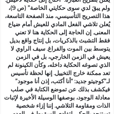
ولم يبقَ لدي سوى حكايتي الخاصة” (ص 9)،
هذا التصريح التأسيسي، منذ الصفحة التاسعة،
يُعلن تلاشي الفعل المادي للعيش أمام ضياع
المعنى. إن الحاجة إلى الحكاية هنا لا تعني
فقط التشبث بالذكريات، بل إنتاج واقع بديل
يتوسط بين الموت والفراغ. سيف الراوي لا
يعيش في الزمن الخارجي، بل في الزمن
الذي تصوغه الحكاية داخله، وكأن الكينونة لم
تعد ممكنة خارج التخييل. إنها لحظة تأسيس
لـ”كوجيتو جديد: “أنا أكتب، إذن أنا موجود”
فيكشف بذلك عن تموضع الكتابة في صلب
معادلة الوجود، بوصفها الوسيلة الأخيرة لإثبات
الذات ومقاومة التلاشي. إننا إزاء شخصية
تستنجد بالحكي لتفادي السقوط في العدم،