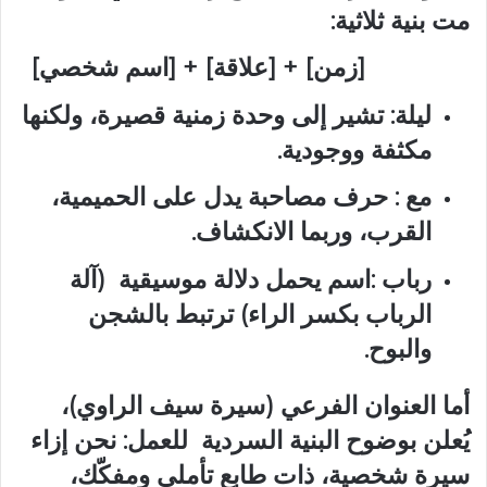
مت بنية ثلاثية:
[زمن] + [علاقة] + [اسم شخصي]
ليلة: تشير إلى وحدة زمنية قصيرة، ولكنها
مكثفة ووجودية.
مع : حرف مصاحبة يدل على الحميمية،
القرب، وربما الانكشاف.
رباب :اسم يحمل دلالة موسيقية (آلة
الرباب بكسر الراء) ترتبط بالشجن
والبوح.
أما العنوان الفرعي (سيرة سيف الراوي)،
يُعلن بوضوح البنية السردية للعمل: نحن إزاء
سيرة شخصية، ذات طابع تأملي ومفكّك،