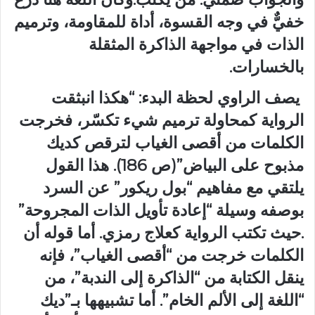
خفيٌّ في وجه القسوة، أداة للمقاومة، وترميم
الذات في مواجهة الذاكرة المثقلة
بالخسارات.
يصف الراوي لحظة البدء: “هكذا انبثقت
الرواية كمحاولة ترميم شيء تكسّر، فخرجت
الكلمات من أقصى الغياب لترقص كديك
مذبوح على البياض”(ص 186). هذا القول
يلتقي مع مفاهيم “بول ريكور” عن السرد
بوصفه وسيلة “إعادة تأويل الذات المجروحة”
.حيث تكتب الرواية كعلاج رمزي. أما قوله أن
الكلمات خرجت من “أقصى الغياب”، فإنه
ينقل الكتابة من “الذاكرة إلى الندبة”، من
“اللغة إلى الألم الخام”. أما تشبيهها بـ”ديك