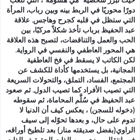
دورًا محوريًا في الربط بينه وبين رباب، المرأة
التي ستظل في قلبه كجرح وهاجس. علاقة
عبد الحفيظ برباب تأخذ شكلاً مركبًا، بين
الحب والعمل والتناقضات، لتصبح هذه العلاقة
هي المحور العاطفي والنفسي في الرواية.
لكن الكاتب لا يسقط في فخ العاطفية
المجانية، بل يستخدمها كأداة للكشف عن
المجتمع، الفساد، التملق، والتحولات السريعة
التي تصيب الأفراد كما تصيب الدول. ثم صعود
عبد الحفيظ في سُلَّم المحاماة، ثم سقوطه
(دخوله للسجن) ، يعكس كيف أن الدنيا لا
تدوم على حال، و بعدها تحوّله إلى سيف
الراوي(بفضل صديقته منار) بعد تلطيخ أوراقه،
فهو انتقال رمزي، بين الذات الحقيقية والذات