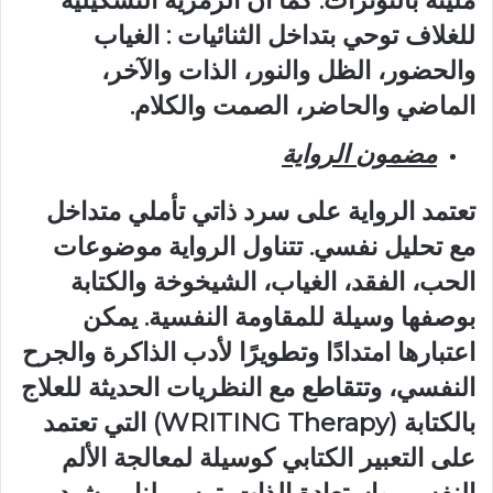
مليئة بالتوترات. كما أن الرمزية التشكيلية
للغلاف توحي بتداخل الثنائيات : الغياب
والحضور، الظل والنور، الذات والآخر،
الماضي والحاضر، الصمت والكلام.
مضمون الرواية
تعتمد الرواية على سرد ذاتي تأملي متداخل
مع تحليل نفسي. تتناول الرواية موضوعات
الحب، الفقد، الغياب، الشيخوخة والكتابة
بوصفها وسيلة للمقاومة النفسية. يمكن
اعتبارها امتدادًا وتطويرًا لأدب الذاكرة والجرح
النفسي، وتتقاطع مع النظريات الحديثة للعلاج
بالكتابة (WRITING Therapy) التي تعتمد
على التعبير الكتابي كوسيلة لمعالجة الألم
النفسي واستعادة الذات. ترسم لنا مرشيد