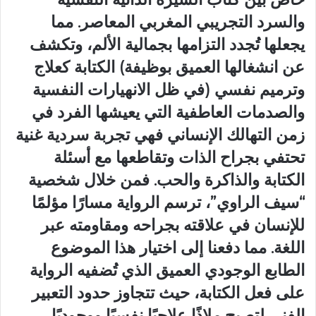
والسرد التجريبي المغربي المعاصر. مما
يجعلها تُجدد التزامها بجمالية الألم، وتكشف
عن انشغالها العميق بوظيفة) الكتابة كعلاج
وترميم نفسي (في ظل الانهيارات النفسية
والصدمات العاطفية التي يعيشها الفرد في
زمن التهالك الإنساني فهي تجربة سردية غنية
تحتفي بجراح الذات وتقاطعها مع أسئلة
الكتابة والذاكرة والحب. فمن خلال شخصية
“سيف الراوي”، ترسم الرواية مسارًا مؤلمًا
للإنسان في علاقته بجراحه ومقاومته عبر
اللغة. مما دفعنا إلى اختيار هذا الموضوع
الطابع الوجودي العميق الذي تُضفيه الرواية
على فعل الكتابة، حيث تتجاوز حدود التعبير
الفني لتصبح ملاذًا علاجيًا نفسيًا ووجوديًا