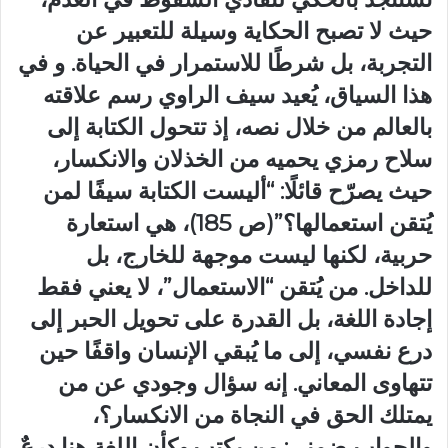
حيث لا تصبح الحكاية وسيلة للتعبير عن
التجربة، بل شرطًا للاستمرار في الحياة. و في
هذا السياق، يُعيد سيف الراوي رسم علاقته
بالعالم من خلال نصه، إذ تتحول الكتابة إلى
سلاح رمزي يحميه من الخذلان والانكسار،
حيث يصرّح قائلًا: “أليست الكتابة سيفًا لمن
يُتقن استعمالها؟”(ص 185)، هي استعارة
حربية، لكنها ليست موجهة للخارج، بل
للداخل. من يُتقن “الاستعمال”، لا يعني فقط
إجادة اللغة، بل القدرة على تحويل الحبر إلى
درع نفسي، إلى ما يُبقي الإنسان واقفًا حين
تتهاوى المعاني. إنه سؤال وجودي عن من
يمتلك الحق في النجاة من الانكسار؟،
والجواب ضمني: من يكتب.وكأن اللغة هنا درعٌ