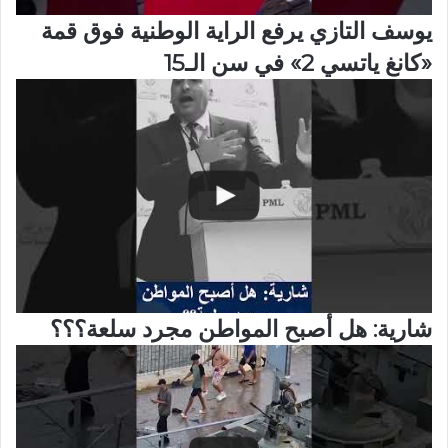
يوسف التازي يرفع الراية الوطنية فوق قمة
«كانغ ياتسي 2» في سن الـ15
شارية: هل أصبح المواطن مجرد سلعة؟؟؟