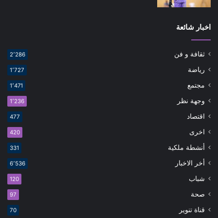
اخبار شائعة
ثقافة و فن
2٬286
رياضة
1٬727
مجتمع
1٬471
وجهة نظر
1٬236
اقتصاد
477
اخرى
420
أنشطة ملكية
331
أخر الاخبار
6٬536
شباب
120
صحة
97
قناة تنوير
70