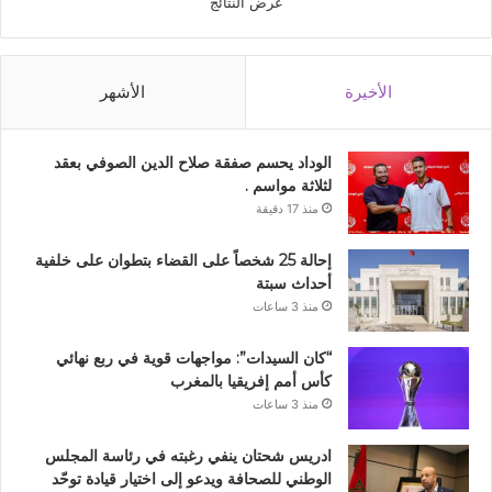
عرض النتائج
الأخيرة
الأشهر
الوداد يحسم صفقة صلاح الدين الصوفي بعقد
لثلاثة مواسم .
منذ 17 دقيقة
إحالة 25 شخصاً على القضاء بتطوان على خلفية
أحداث سبتة
منذ 3 ساعات
“كان السيدات”: مواجهات قوية في ربع نهائي
كأس أمم إفريقيا بالمغرب
منذ 3 ساعات
ادريس شحتان ينفي رغبته في رئاسة المجلس
الوطني للصحافة ويدعو إلى اختيار قيادة توحّد