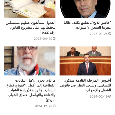
“خاصو الذبح”.. تعليق يكلف طالبا
العدول يستأنفون عملهم متمسكين
مغربيا السجن 7 سنوات
بتحفظاتهم على مشروع القانون
رقم 16.22
2025-01-25
2026-04-29
أخنوش: المرحلة القادمة ستكون
ماالذي يجري ..؟هل النقابات
للتشغيل.. وسنعيد النظر في قانوني
القطاعية إلى أفول ..؟نموذج قطاع
الشغل والإضراب
الشباب ..والرياضة(وزارة الشباب
والثقافة والتواصل -قطاع الشباب
2024-02-19
نموذج)
2024-12-26