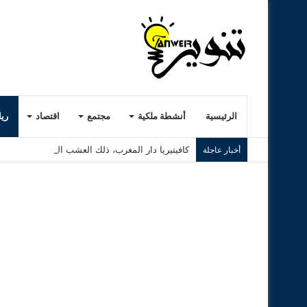
الرئيسية
أنشطة ملكية
مجتمع
اقتصاد
ري
كافيتيريا دار المغرب، ذلك العشب الرديء..! ( الجزء ا
أخبار عاجلة