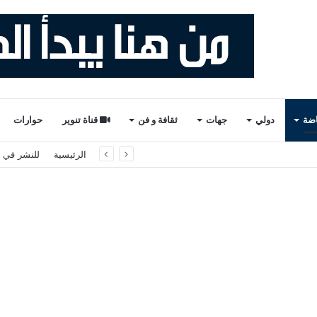
اضة
دولي
جهات
ثقافة و فن
قناة تنوير
حوارات
لثاني والأخير). ذ. عبدالواحد حمزة.
الرئيسية
للنشر في ت