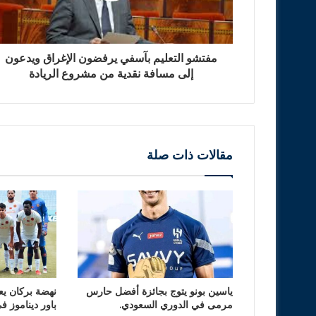
مفتشو التعليم بآسفي يرفضون الإغراق ويدعون
إلى مسافة نقدية من مشروع الريادة
مقالات ذات صلة
ياسين بونو يتوج بجائزة أفضل حارس
نهضة بركان يع
مرمى في الدوري السعودي.
باور ديناموز ف