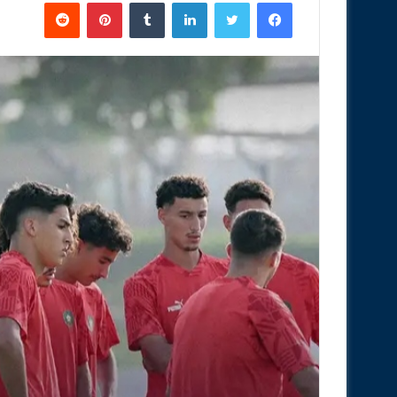
فيسبوك
تويتر
لينكدإن
‏Tumblr
بينتيريست
‏Reddit