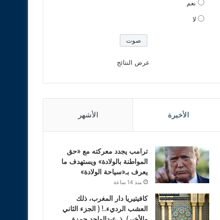
نعم
لا
عرض النتائج
الأخيرة
الأشهر
ترامب يجدد معركته مع «حق
المواطنة بالولادة» ويستهدف ما
يعرف بـ«سياحة الولادة»
منذ 14 ساعة
كافيتيريا دار المغرب، ذلك
العشب الرديء..! ( الجزء الثاني
والأخير). ذ. عبدالواحد حمزة.