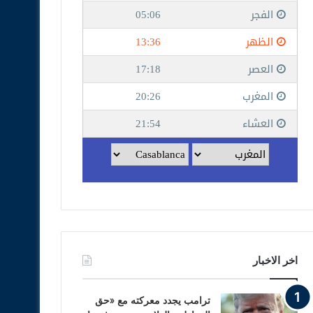
اخر الاخبار
ترامب يجدد معركته مع «حق